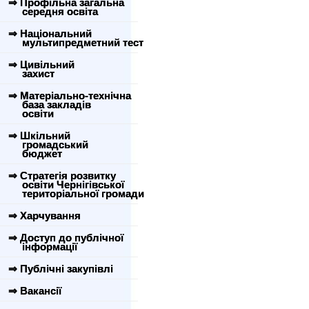
⇒ Профільна загальна
середня освіта
⇒ Національний
мультипредметний тест
⇒ Цивільний
захист
⇒ Матеріально-технічна
база закладів
освіти
⇒ Шкільний
громадський
бюджет
⇒ Стратегія розвитку
освіти Чернігівської
територіальної громади
⇒ Харчування
⇒ Доступ до публічної
інформації
⇒ Публічні закупівлі
⇒ Вакансії