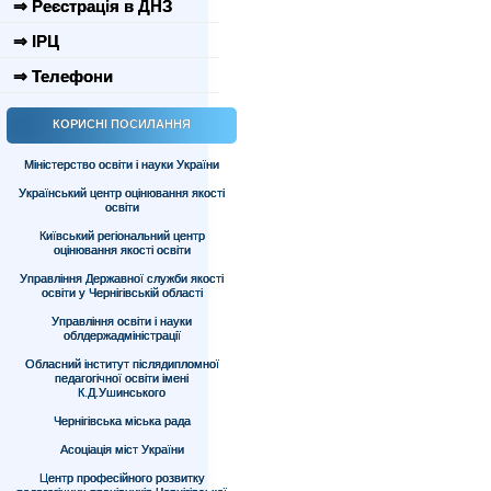
⇒ Реєстрація в ДНЗ
⇒ ІРЦ
⇒ Телефони
КОРИСНІ ПОСИЛАННЯ
Міністерство освіти і науки України
Український центр оцінювання якості
освіти
Київський регіональний центр
оцінювання якості освіти
Управління Державної служби якості
освіти у Чернігівській області
Управління освіти і науки
облдержадміністрації
Обласний інститут післядипломної
педагогічної освіти імені
К.Д.Ушинського
Чернігівська міська рада
Асоціація міст України
Центр професійного розвитку