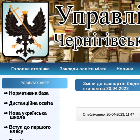
Головна сторінка
Заклади освіти міста
Новини
РОЗДІЛИ САЙТУ
Зміни до паспортів бюдж
станом на 20.04.2023
⇒ Нормативна база
⇒ Дистанційна освіта
⇒ Нова українська
Опубліковано: 20-04-2023, 11:47
|
школа
⇒ Вступ до першого
класу