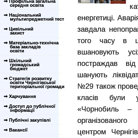
⇒ Профільна загальна
к
середня освіта
⇒ Національний
енергетиці. Авар
мультипредметний тест
завдала непопра
⇒ Цивільний
захист
того часу в 
⇒ Матеріально-технічна
база закладів
вшановують ус
освіти
⇒ Шкільний
постраждав від
громадський
бюджет
шанують ліквіда
⇒ Стратегія розвитку
освіти Чернігівської
№29 також провед
територіальної громади
класів були у
⇒ Харчування
⇒ Доступ до публічної
«Чорнобиль – т
інформації
організованог
⇒ Публічні закупівлі
⇒ Вакансії
центром Чернігі