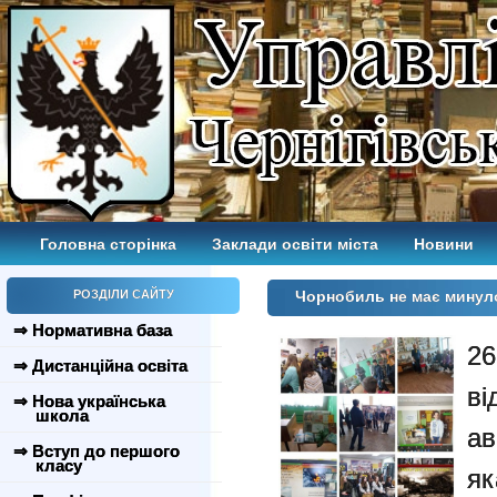
Головна сторінка
Заклади освіти міста
Новини
РОЗДІЛИ САЙТУ
Чорнобиль не має минул
⇒ Нормативна база
2
⇒ Дистанційна освіта
в
⇒ Нова українська
школа
ав
⇒ Вступ до першого
класу
як