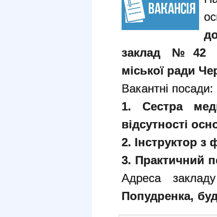
д
заклад №42 «Р
міської ради Чер
Вакантні посади
1. Сестра ме
відсутності осн
2. Інструктор з 
3. Практичний пс
Адреса заклад
Попудренка, буди