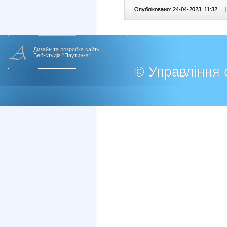
Опубліковано: 24-04-2023, 11:32
|
Дизайн та розробка сайту
Веб-студія "Паутинка"
© Управління о