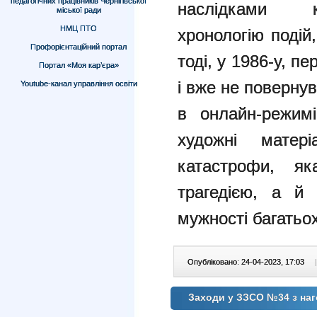
педагогічних працівників Чернігівської
наслідками к
міської ради
НМЦ ПТО
хронологію подій
Профорієнтаційний портал
тоді, у 1986-у, 
Портал «Моя кар’єра»
і вже не поверну
Youtube-канал управління освіти
в онлайн-режимі
художні матер
катастрофи, 
трагедією, а й
мужності багатьо
Опубліковано: 24-04-2023, 17:03
|
Заходи у ЗЗСО №34 з наг