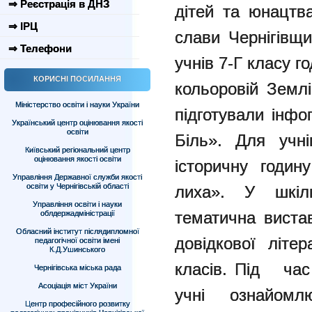
⇒ Реєстрація в ДНЗ
дітей та юнацтв
⇒ ІРЦ
слави Чернігівщ
⇒ Телефони
учнів 7-Г класу г
КОРИСНІ ПОСИЛАННЯ
кольоровій Землі
Міністерство освіти і науки України
підготували інф
Український центр оцінювання якості
освіти
Біль». Для учн
Київський регіональний центр
оцінювання якості освіти
історичну годин
Управління Державної служби якості
освіти у Чернігівській області
лиха». У шкіль
Управління освіти і науки
тематична вистав
облдержадміністрації
Обласний інститут післядипломної
довідкової літер
педагогічної освіти імені
К.Д.Ушинського
класів. Під час
Чернігівська міська рада
Асоціація міст України
учні ознайом
Центр професійного розвитку