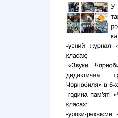
У
т
ка
-усний журнал 
класах;
-«Звуки Чорноб
дидактична 
Чорнобиля» в 6-х
-година пам’яті 
класах;
-уроки-реквієми