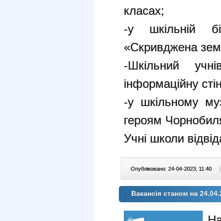
класах;
-у шкільній бі
«Скривджена зем
-Шкільний учн
інформаційну сті
-у шкільному му
героям Чорнобил
Учні школи відві
Опубліковано: 24-04-2023, 11:40
|
Вакансія станом на 24.04.