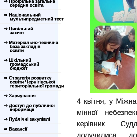
⇒ Профільна загальна
середня освіта
⇒ Національний
мультипредметний тест
⇒ Цивільний
захист
⇒ Матеріально-технічна
база закладів
освіти
⇒ Шкільний
громадський
бюджет
⇒ Стратегія розвитку
освіти Чернігівської
територіальної громади
⇒ Харчування
4 квітня, у Міжн
⇒ Доступ до публічної
інформації
мінної небезпе
⇒ Публічні закупівлі
керівник Суд
⇒ Вакансії
долучилися до