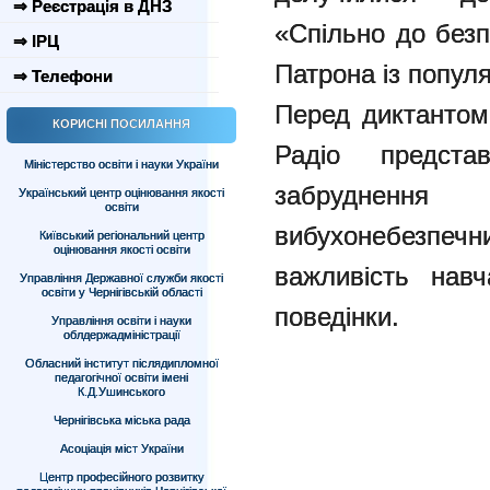
⇒ Реєстрація в ДНЗ
«Спільно до безп
⇒ ІРЦ
Патрона із попул
⇒ Телефони
Перед диктантом,
КОРИСНІ ПОСИЛАННЯ
Радіо предст
Міністерство освіти і науки України
забрудненн
Український центр оцінювання якості
освіти
вибухонебезп
Київський регіональний центр
оцінювання якості освіти
важливість навч
Управління Державної служби якості
освіти у Чернігівській області
поведінки.
Управління освіти і науки
облдержадміністрації
Обласний інститут післядипломної
педагогічної освіти імені
К.Д.Ушинського
Чернігівська міська рада
Асоціація міст України
Центр професійного розвитку