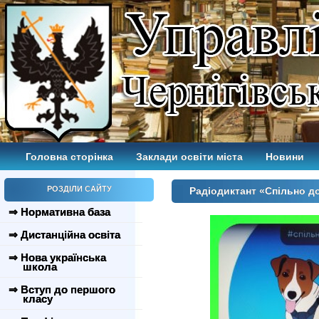
Головна сторінка
Заклади освіти міста
Новини
РОЗДІЛИ САЙТУ
Радіодиктант «Спільно до
⇒ Нормативна база
⇒ Дистанційна освіта
⇒ Нова українська
школа
⇒ Вступ до першого
класу