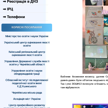
⇒ Реєстрація в ДНЗ
⇒ ІРЦ
⇒ Телефони
КОРИСНІ ПОСИЛАННЯ
Міністерство освіти і науки України
Український центр оцінювання якості
освіти
Київський регіональний центр
оцінювання якості освіти
Управління Державної служби якості
освіти у Чернігівській області
Управління освіти і науки
облдержадміністрації
Вабливе безмежжя космосу, далеке Сон
Обласний інститут післядипломної
давніх-давен були об'єктом людського пі
педагогічної освіти імені
Так і учні ЗОШ#13 полинули в блакить з
К.Д.Ушинського
там відбувалося.
Чернігівська міська рада
Асоціація міст України
Центр професійного розвитку