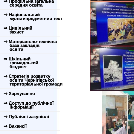
⇒ Профільна загальна
середня освіта
⇒ Національний
мультипредметний тест
⇒ Цивільний
захист
⇒ Матеріально-технічна
база закладів
освіти
⇒ Шкільний
громадський
бюджет
⇒ Стратегія розвитку
освіти Чернігівської
територіальної громади
⇒ Харчування
⇒ Доступ до публічної
інформації
⇒ Публічні закупівлі
⇒ Вакансії