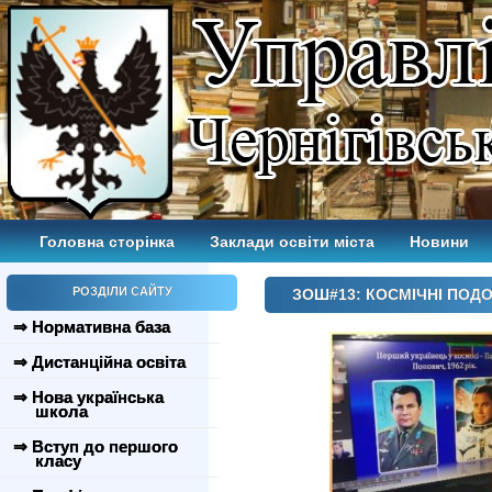
Головна сторінка
Заклади освіти міста
Новини
РОЗДІЛИ САЙТУ
ЗОШ#13: КОСМІЧНІ ПОД
⇒ Нормативна база
⇒ Дистанційна освіта
⇒ Нова українська
школа
⇒ Вступ до першого
класу