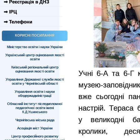
⇒ Реєстрація в ДНЗ
⇒ ІРЦ
⇒ Телефони
КОРИСНІ ПОСИЛАННЯ
Міністерство освіти і науки України
Український центр оцінювання якості
освіти
Київський регіональний центр
Учні 6-А та 6-Г
оцінювання якості освіти
Управління Державної служби якості
музею-заповідни
освіти у Чернігівській області
Управління освіти і науки
вже сьогодні па
облдержадміністрації
Обласний інститут післядипломної
настрій. Тераса
педагогічної освіти імені
К.Д.Ушинського
у великодні ба
Чернігівська міська рада
Асоціація міст України
кролики, дес
Центр професійного розвитку