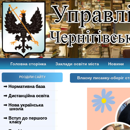
Головна сторінка
Заклади освіти міста
Новини
РОЗДІЛИ САЙТУ
Власну писанку-оберіг 
⇒ Нормативна база
⇒ Дистанційна освіта
⇒ Нова українська
школа
⇒ Вступ до першого
класу