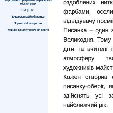
педагогічних працівників Чернігівської
оздоблених нитк
міської ради
фарбами, осели
НМЦ ПТО
Профорієнтаційний портал
відвідувачу посмі
Портал «Моя кар’єра»
Писанка – один з
Youtube-канал управління освіти
Великодня. Тому 
діти та вчителі
атмосферу тв
художників-майст
Кожен створив с
писанку-оберіг, 
здійснять усі 
найближчий рік.