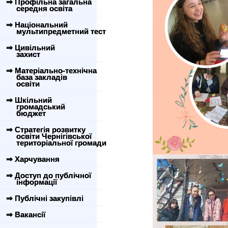
⇒ Профільна загальна
середня освіта
⇒ Національний
мультипредметний тест
⇒ Цивільний
захист
⇒ Матеріально-технічна
база закладів
освіти
⇒ Шкільний
громадський
бюджет
⇒ Стратегія розвитку
освіти Чернігівської
територіальної громади
⇒ Харчування
⇒ Доступ до публічної
інформації
⇒ Публічні закупівлі
⇒ Вакансії