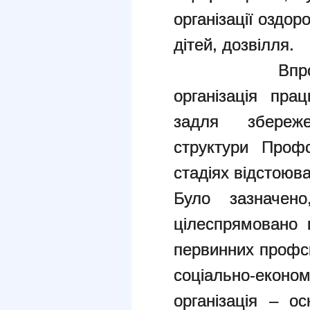
організації оздор
дітей, дозвілля.
Впродовж зв
організація пра
задля збереже
структури Профс
стадіях відстоюва
Було зазначен
цілеспрямовано 
первинних профсп
соціально-економ
організація – о