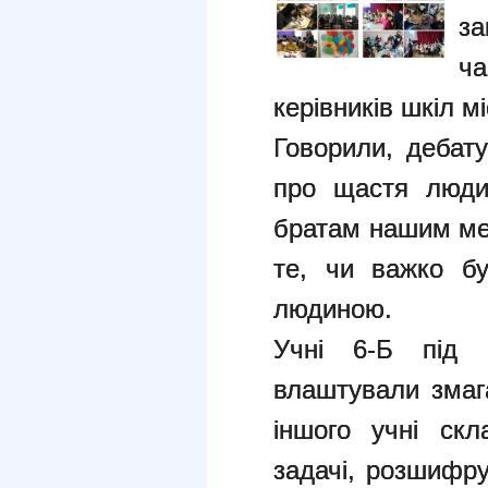
за
ча
керівників шкіл м
Говорили, дебату
про щастя люди
братам нашим мен
те, чи важко б
людиною.
Учні 6-Б під 
влаштували змага
іншого учні скл
задачі, розшифру