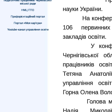
педагогічних працівників Чернігівської
міської ради
науки України.
НМЦ ПТО
На конференцію
Профорієнтаційний портал
Портал «Моя кар’єра»
106 первинних 
Youtube-канал управління освіти
закладів освіти.
У конференц
Чернігівської об
працівників осв
Тетяна Анатолі
управління осві
Горна Олена Вол
Голова місько
Надія Микола