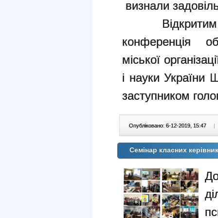
визнали задовіл
Відкритим гол
конференція об
міської організац
і науки України 
заступником голов
Опубліковано: 6-12-2019, 15:47
|
Семінар класних керівник
До
ді
п