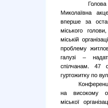
Голова міськ
Миколаївна акц
вперше за остан
міського голови
міській організа
проблему житлов
галузі – нада
спілчанам. 47 
гуртожитку по вул
Конференція пр
на високому ор
міської організа