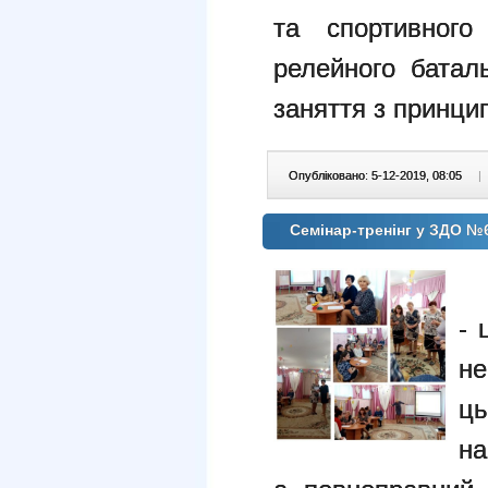
та спортивного
релейного батал
заняття з принцип
Опубліковано: 5-12-2019, 08:05
|
Семінар-тренінг у ЗДО №
Сь
- 
не
ц
н