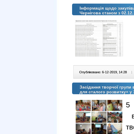
Інформація щодо закупівл
Чернігова станом з 02.12.
Опубліковано: 6-12-2019, 14:28
|
Засідання творчої групи
для сталого розвитку» у
5
в
т