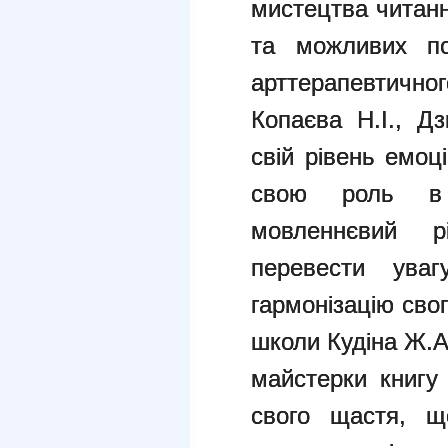
мистецтва читанн
та можливих по
арттерапевтично
Копаєва Н.І., Д
свій рівень емоц
свою роль в с
мовленнєвий 
перевести ува
гармонізацію сво
школи Кудіна Ж.А
майстерки книгу
свого щастя, щ