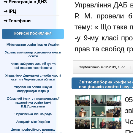
⇒ Реєстрація в ДНЗ
Управління ДАБ в
⇒ ІРЦ
Р. М. провели б
⇒ Телефони
тему: « Що таке 
КОРИСНІ ПОСИЛАННЯ
-у 9-му класі пр
Міністерство освіти і науки України
прав та свобод гр
Український центр оцінювання якості
освіти
Київський регіональний центр
Опубліковано: 6-12-2019, 15:51
|
оцінювання якості освіти
Управління Державної служби якості
освіти у Чернігівській області
Звітно-виборна конференц
працівників освіти і наук
Управління освіти і науки
облдержадміністрації
05
Обласний інститут післядипломної
педагогічної освіти імені
К.Д.Ушинського
з
Чернігівська міська рада
Че
Асоціація міст України
Центр професійного розвитку
Пр