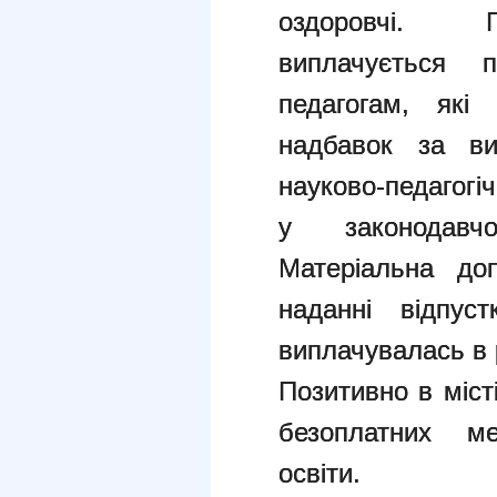
оздоровчі. П
виплачується
педагогам, як
надбавок за ви
науково-педагог
у законодавч
Матеріальна до
наданні відпуст
виплачувалась в 
Позитивно в міст
безоплатних ме
освіти.