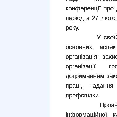
конференції про д
період з 27 люто
року.
У своїй допо
основних аспек
організація: зах
організації 
дотриманням зак
праці, надання
профспілки.
Проаналізова
інформаційної, 