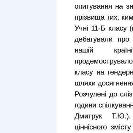
опитування на зн
прізвища тих, ки
Учні 11-Б класу 
дебатували про 
нашій країн
продемострувал
класу на гендерн
шляхи досягнення
Розчулені до слі
години спілкуванн
Дмитрук Т.Ю.)
ціннісного зміст