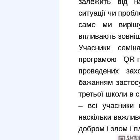
залежить від н
ситуації чи пробл
саме ми виріш
впливають зовнішн
Учасники семін
програмою QR-п
проведених зах
бажанням застосу
третьої школи в с
– всі учасники 
наскільки важлив
добром і злом і п