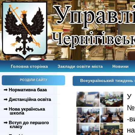
Головна сторінка
Заклади освіти міста
Новини
РОЗДІЛИ САЙТУ
Всеукраїнський тиждень
⇒ Нормативна база
У
⇒ Дистанційна освіта
№1
⇒ Нова українська
школа
-в
⇒ Вступ до першого
класу
на