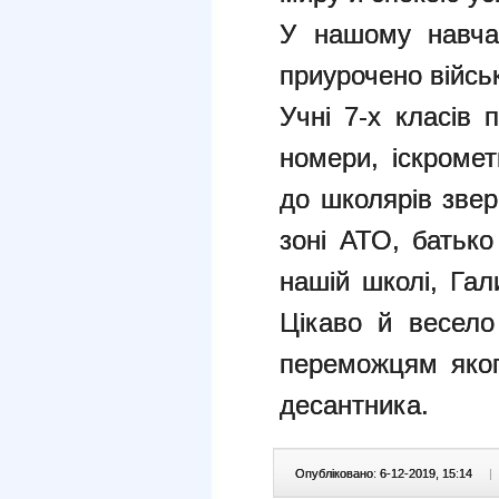
У нашому навчал
приурочено війсь
Учні 7-х класів 
номери, іскроме
до школярів звер
зоні АТО, батько
нашій школі, Га
Цікаво й весело
переможцям яког
десантника.
Опубліковано: 6-12-2019, 15:14
|