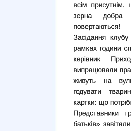
всім присутнім, 
зерна добра 
повертаються!
Засідання клубу
рамках години сп
керівник Прих
випрацювали пра
живуть на вул
годувати твари
картки: що потріб
Представники гр
батьків» завітал