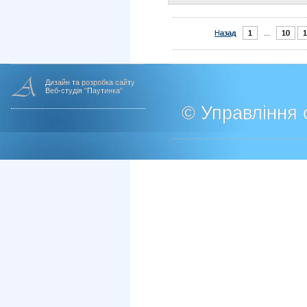
Назад
1
...
10
1
Дизайн та розробка сайту
Веб-студія "Паутинка"
© Управління о