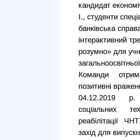
кандидат економі
І., студенти спец
банківська справ
інтерактивний тр
розумно» для учні
загальноосвітньо
Команди отрим
позитивні вражен
04.12.2019 р.
соціальних те
реабілітації ЧН
захід для випускн