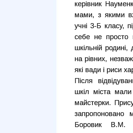
керівник Науменк
мами, з якими в
учні 3-Б класу, п
себе не просто 
шкільній родині,
на рівних, незва
які вади і риси ха
Після відвідува
шкіл міста мали
майстерки. Прис
запропоновано м
Боровик В.М. 