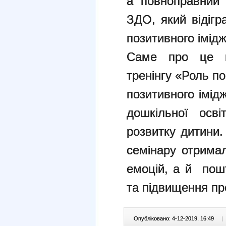
а повноправний
ЗДО, який відіг
позитивного імідж
Саме про це го
тренінгу «Роль п
позитивного імід
дошкільної осв
розвитку дитини.
семінару отримал
емоцій, а й пошт
та підвищення пр
Опубліковано: 4-12-2019, 16:49
|