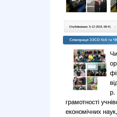
Опубліковано: 5-12-2019, 08:41
|
Співпраця ЗЗСО №6 та Ч
Чи
ор
фі
ві
р.
грамотності учнів
економічних наук