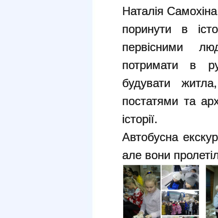
Наталія Самохін
поринути в іст
первісними лю
потримати в ру
будувати житла
постатями та ар
історії.
Автобусна екскур
але вони пролетіл