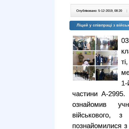
Опубліковано: 5-12-2019, 08:20
|
Ліцей у співпраці з війс
03
кл
ті
ме
1-
частини А-2995.
ознайомив уч
військового, з
познайомилися з