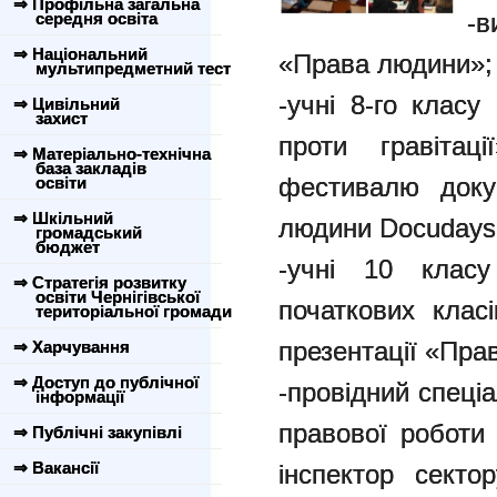
⇒ Профільна загальна
-в
середня освіта
⇒ Національний
«Права людини»;
мультипредметний тест
-учні 8-го клас
⇒ Цивільний
захист
проти гравітац
⇒ Матеріально-технічна
база закладів
фестивалю доку
освіти
⇒ Шкільний
людини Docudays
громадський
бюджет
-учні 10 клас
⇒ Стратегія розвитку
освіти Чернігівської
початкових клас
територіальної громади
презентації «Пра
⇒ Харчування
⇒ Доступ до публічної
-провідний спеці
інформації
правової роботи
⇒ Публічні закупівлі
⇒ Вакансії
інспектор секто