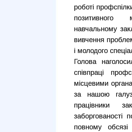
роботі профспілк
позитивного 
навчальному закл
вивчення проблем
і молодого спеціа
Голова наголоси
співпраці профс
місцевими органа
за нашою галуз
працівники з
заборгованості п
повному обсязі 