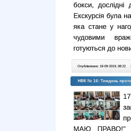
бокси, дослідні 
Екскурсія була н
яка стане у наго
чудовими вра
готуються до нови
Опубліковано: 18-09-2019, 08:22
|
НВК № 16: Тиждень проти
17
за
пр
МАЮ ПРАВО!" 