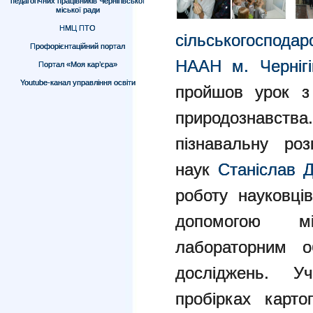
педагогічних працівників Чернігівської
міської ради
НМЦ ПТО
сільськогоспода
Профорієнтаційний портал
НААН м. Чернігі
Портал «Моя кар’єра»
Youtube-канал управління освіти
пройшов урок з 
природознавства
пізнавальну роз
наук
Станіслав 
роботу науковців
допомогою мі
лабораторним о
досліджень. 
пробірках картоп