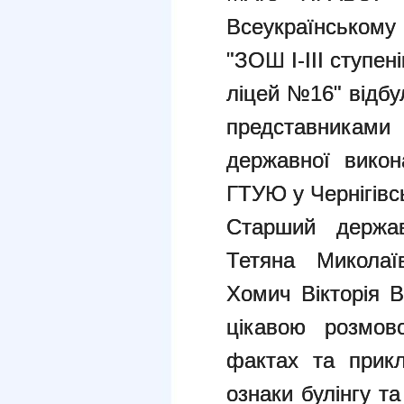
Всеукраїнському
"ЗОШ І-ІІІ ступен
ліцей №16" відбул
представникам
державної викон
ГТУЮ у Чернігівсь
Старший держав
Тетяна Миколаї
Хомич Вікторія В
цікавою розмов
фактах та прикл
ознаки булінгу т