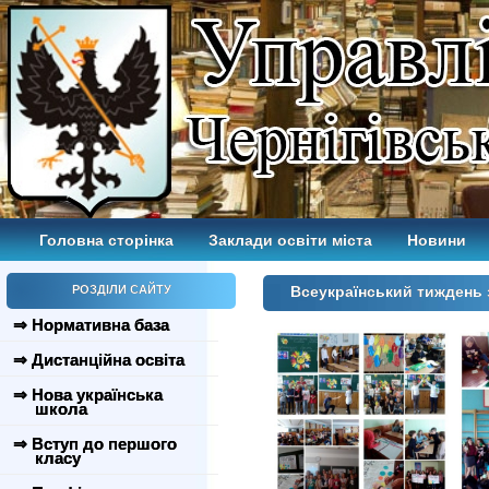
Головна сторінка
Заклади освіти міста
Новини
РОЗДІЛИ САЙТУ
Всеукраїнський тиждень 
⇒ Нормативна база
⇒ Дистанційна освіта
⇒ Нова українська
школа
⇒ Вступ до першого
класу