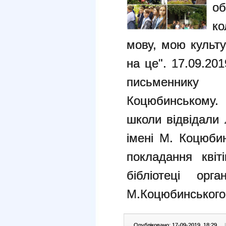
об
ко
мову, мою культу
на це". 17.09.20
письменнику
Коцюбинському. 
школи відвідали 
імені М. Коцюби
покладання квіт
бібліотеці орга
М.Коцюбинського
Опубліковано: 17-09-2019, 18:29
|