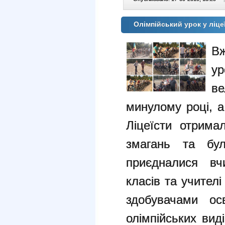
Олімпійський урок у ліц
Вж
у
ве
минулому році, а
Ліцеїсти отрима
змагань та бу
приєдналися вчи
класів та учителі
здобувачами осв
олімпійських вид