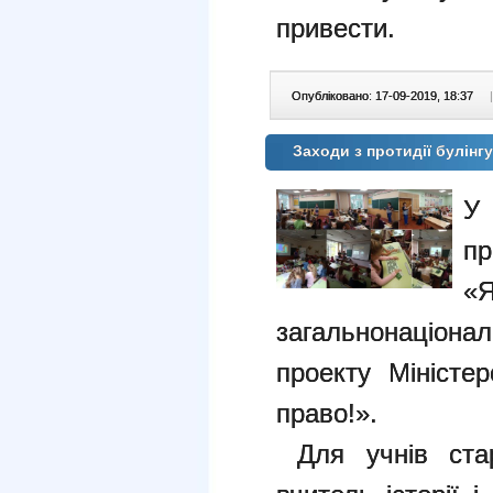
привести.
Опубліковано: 17-09-2019, 18:37
|
Заходи з протидії булінг
У
пр
«
загальнонаціона
проекту Міністе
право!».
Для учнів стар