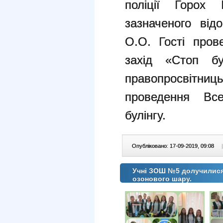
поліції Горох
зазначеного від
О.О. Гості пров
захід «Стоп бу
правопросвітниць
проведення Все
булінгу.
Опубліковано: 17-09-2019, 09:08
|
Учні ЗОШ №5 долучилися
озонового шару.