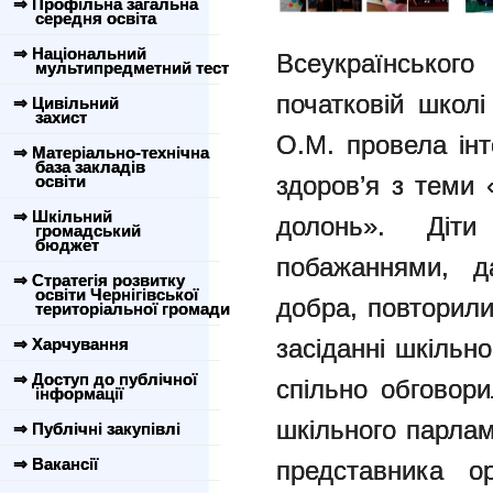
⇒ Профільна загальна
середня освіта
⇒ Національний
Всеукраїнського
мультипредметний тест
початковій школ
⇒ Цивільний
захист
О.М. провела інт
⇒ Матеріально-технічна
база закладів
здоров’я з теми 
освіти
⇒ Шкільний
долонь». Діт
громадський
бюджет
побажаннями, д
⇒ Стратегія розвитку
освіти Чернігівської
добра, повторил
територіальної громади
засіданні шкільн
⇒ Харчування
⇒ Доступ до публічної
спільно обговор
інформації
шкільного парлам
⇒ Публічні закупівлі
⇒ Вакансії
представника о