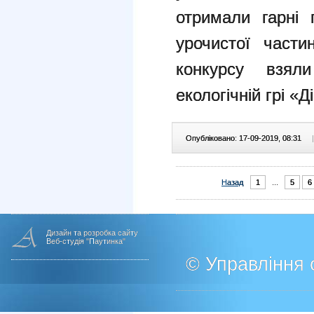
отримали гарні 
урочистої части
конкурсу взя
екологічній грі «Д
Опубліковано: 17-09-2019, 08:31
|
Назад
1
...
5
6
Дизайн та розробка сайту
Веб-студія "Паутинка"
© Управління о