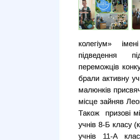
колегіум» імен
підведення п
переможців конку
брали активну уч
малюнків присвяч
місце зайняв Лео
Також призові мі
учнів 8-Б класу (
учнів 11-А клас