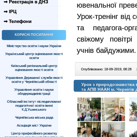
⇒ Реєстрація в ДНЗ
ювенальної преве
⇒ ІРЦ
Урок-тренінг від 
⇒ Телефони
та педагога-ор
КОРИСНІ ПОСИЛАННЯ
свіжому повітр
Міністерство освіти і науки України
учнів байдужими. 
Український центр оцінювання якості
освіти
Київський регіональний центр
Опубліковано: 18-09-2019, 08:28
|
оцінювання якості освіти
Управління Державної служби якості
освіти у Чернігівській області
Урок з природознавства в
та АПВ НААН м. Чернігі
Управління освіти і науки
облдержадміністрації
Обласний інститут післядипломної
педагогічної освіти імені
К.Д.Ушинського
Чернігівська міська рада
Асоціація міст України
Центр професійного розвитку