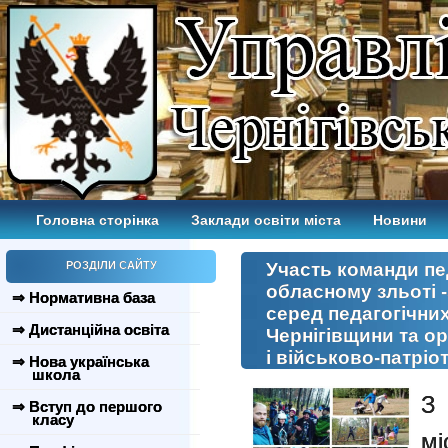
Головна сторінка
Заклади освіти міста
Новини
РОЗДІЛИ САЙТУ
Участь команди пе
обласному зльоті -
⇒ Нормативна база
серед педагогічних
⇒ Дистанційна освіта
Чернігівщини та о
і військово-патріо
⇒ Нова українська
школа
З 
⇒ Вступ до першого
класу
мі