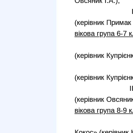
Овсяник І.А.);
ІІІ місце 
(керівник Примак
вікова група 6-7 
І місце –
(керівник Купрієнк
ІІ місце –
(керівник Купрієнк
ІІІ місце 
(керівник Овсяник 
вікова група 8-9 
І місце
Кокос» (керівник К