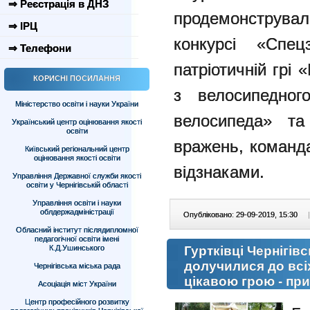
⇒ Реєстрація в ДНЗ
продемонструвал
⇒ ІРЦ
конкурсі «Спец
⇒ Телефони
патріотичній грі 
КОРИСНІ ПОСИЛАННЯ
з велосипедног
Міністерство освіти і науки України
велосипеда» та
Український центр оцінювання якості
освіти
вражень, команд
Київський регіональний центр
оцінювання якості освіти
відзнаками.
Управління Державної служби якості
освіти у Чернігівській області
Управління освіти і науки
облдержадміністрації
Опубліковано: 29-09-2019, 15:30
|
Обласний інститут післядипломної
педагогічної освіти імені
К.Д.Ушинського
Гуртківці Чернігі
долучилися до всіх
Чернігівська міська рада
цікавою грою - пр
Асоціація міст України
Центр професійного розвитку