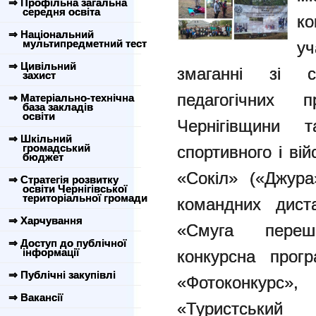
⇒ Профільна загальна
середня освіта
ко
⇒ Національний
мультипредметний тест
у
⇒ Цивільний
змаганні зі с
захист
педагогічних п
⇒ Матеріально-технічна
база закладів
освіти
Чернігівщини т
⇒ Шкільний
громадський
спортивного і вій
бюджет
«Сокіл» («Джура
⇒ Стратегія розвитку
освіти Чернігівської
територіальної громади
командних дист
⇒ Харчування
«Смуга переш
⇒ Доступ до публічної
інформації
конкурсна прог
⇒ Публічні закупівлі
«Фотоконкурс
⇒ Вакансії
«Туристський