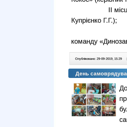
ІІ місце – к
Купрієнко Г.Г.);
ІІІ
команду «Динозавр
Опубліковано: 29-09-2019, 15:29
|
День самоврядува
Д
пр
бу
са