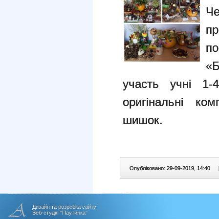
Че
пр
по
«
участь учні 1-
оригінальні ком
шишок.
Опубліковано: 29-09-2019, 14:40
|
Дизайн та розробка сайту
Веб-студія "Паутинка"