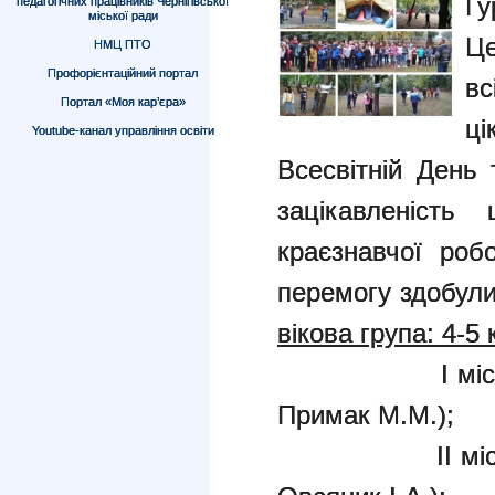
Гу
педагогічних працівників Чернігівської
міської ради
Ц
НМЦ ПТО
Профорієнтаційний портал
вс
Портал «Моя кар’єра»
ц
Youtube-канал управління освіти
Всесвітній День
зацікавленість
краєзнавчої роб
перемогу здобул
вікова група: 4-5 
І місце – ко
Примак М.М.);
ІІ місце – к