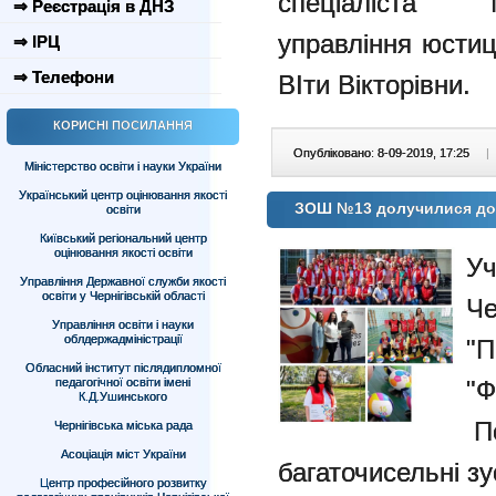
спеціаліста Г
⇒ Реєстрація в ДНЗ
управління юстиці
⇒ ІРЦ
⇒ Телефони
ВІти Вікторівни.
КОРИСНІ ПОСИЛАННЯ
Опубліковано: 8-09-2019, 17:25
|
Міністерство освіти і науки України
Український центр оцінювання якості
ЗОШ №13 долучилися до 
освіти
Київський регіональний центр
оцінювання якості освіти
У
Управління Державної служби якості
освіти у Чернігівській області
Че
Управління освіти і науки
облдержадміністрації
"П
Обласний інститут післядипломної
педагогічної освіти імені
"Ф
К.Д.Ушинського
Пе
Чернігівська міська рада
Асоціація міст України
багаточисельні зу
Центр професійного розвитку