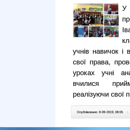
У 
пр
Ів
кл
учнів навичок і 
свої права, про
уроках учні ана
вчилися прий
реалізуючи свої 
Опубліковано: 8-09-2019, 08:05
|