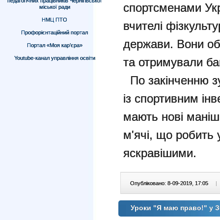
педагогічних працівників Чернігівської
спортсменами Укра
міської ради
НМЦ ПТО
вчителі фізкульту
Профорієнтаційний портал
держави. Вони о
Портал «Моя кар’єра»
Youtube-канал управління освіти
та отримували ба
По закінченню зу
із спортивним інв
мають нові маніш
м'ячі, що робить
яскравішими.
Опубліковано: 8-09-2019, 17:05
|
Уроки "Я маю право!" у