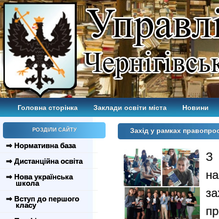
Головна сторінка
Заклади освіти міста
Новини
РОЗДІЛИ САЙТУ
Захід у рамках правопро
⇒ Нормативна база
З
⇒ Дистанційна освіта
на
⇒ Нова українська
школа
з
⇒ Вступ до першого
класу
пр