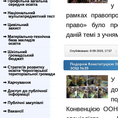
⇒ Профільна загальна
у 
середня освіта
⇒ Національний
рамках правопро
мультипредметний тест
право» було пр
⇒ Цивільний
захист
даній темі з учня
⇒ Матеріально-технічна
база закладів
освіти
Опубліковано: 8-09-2019, 17:57
|
⇒ Шкільний
громадський
бюджет
Подорож Конституцією У
⇒ Стратегія розвитку
ЗОШ №35
освіти Чернігівської
територіальної громади
У 
⇒ Харчування
до
⇒ Доступ до публічної
інформації
по
⇒ Публічні закупівлі
Конвенцією ООН
⇒ Вакансії