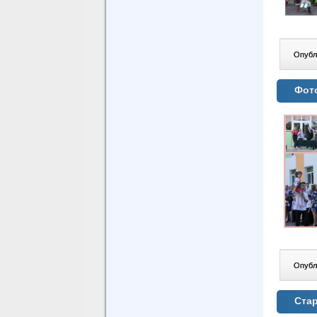
Опублі
Фот
Опублі
Стар