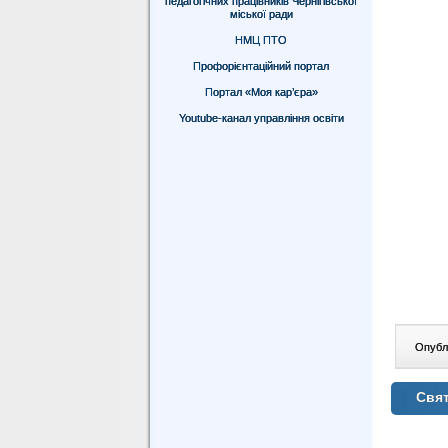
педагогічних працівників Чернігівської
міської ради
НМЦ ПТО
Профорієнтаційний портал
Портал «Моя кар’єра»
Youtube-канал управління освіти
Опублі
Свя