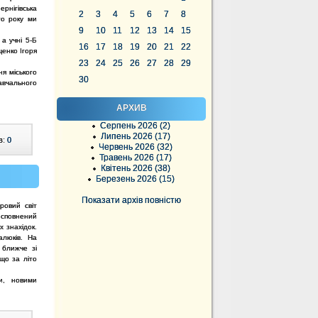
ернігівська
2
3
4
5
6
7
8
го року ми
9
10
11
12
13
14
15
а учні 5-Б
16
17
18
19
20
21
22
щенко Ігоря
23
24
25
26
27
28
29
ня міського
30
авчального
АРХИВ
Серпень 2026 (2)
Липень 2026 (17)
в:
0
Червень 2026 (32)
Травень 2026 (17)
Квітень 2026 (38)
Березень 2026 (15)
Показати архів повністю
овий світ
 сповнений
х знахідок.
люків. На
 ближче зі
що за літо
и, новими