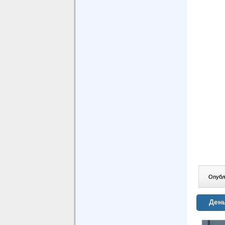
Опублі
Ден