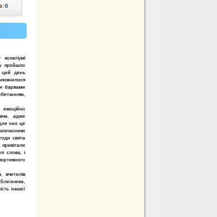
в:
0
 колегіумі
у пройшло
 цей день
аповнилося
ми барвами
бетанням,
 емоційно
вим, адже
для них це
окласники
годи свята
 привітали
і слова, і
портивного
ч, вчителів
 Близнюка,
ість нашої