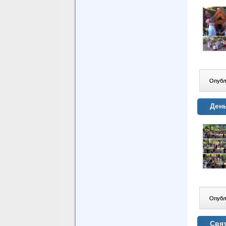
Опублі
Ден
Опублі
Свя