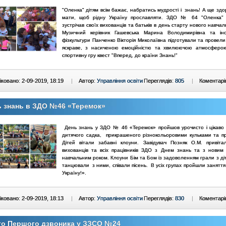
"Оленка" дітям всім бажає, набратись мудрості і знань! А ще здо
мати, щоб рідну Україну прославляти. ЗДО № 64 "Оленка" 
зустрічав своїх вихованців та батьків в день старту нового навчал
Музичний керівник Гашевська Марина Володимирівна та інс
фізкультури Панченко Вікторія Миколаївна підготували та провел
яскраве, з насиченою емоційністю та хвилюючою атмосферою
спортивну гру квест "Вперед, до країни Знань!"
ковано: 2-09-2019, 18:19
|
Автор:
Управління освіти
Переглядів:
805
|
Коментарі
ь знань в ЗДО №46 «Теремок»
День знань у ЗДО № 46 «Теремок» пройшов урочисто і цікаво н
дитячого садка, прикрашеного різнокольоровими кульками та п
Дітей вітали забавні клоуни. Завідувач Позняк О.М. привітал
вихованців та всіх працівників ЗДО з Днем знань та з новим
навчальним роком. Клоуни Бім та Бом із задоволенням грали з діт
танцювали з ними, співали пісень. В усіх групах пройшли занятт
Україну!».
ковано: 2-09-2019, 18:13
|
Автор:
Управління освіти
Переглядів:
830
|
Коментарі
то Першого дзвоника у ЗЗСО №24