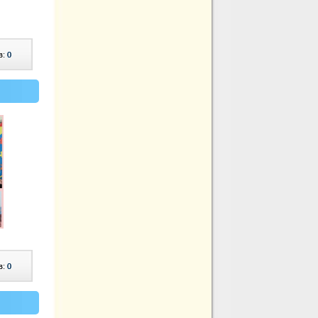
в:
0
в:
0