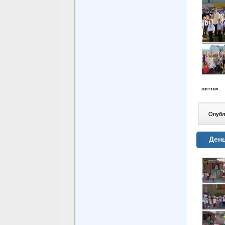
життя».
Опублі
День