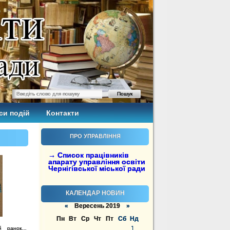
си подій
Контакти
ПРО УПРАВЛІННЯ
→ Список працівників
апарату управління освіти
Чернігівської міської ради
КАЛЕНДАР НОВИН
«
Вересень 2019
»
Пн
Вт
Ср
Чт
Пт
Сб
Нд
1
ий ранок…