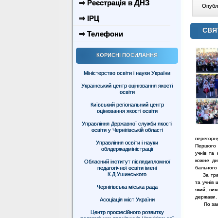
⇒ Реєстрація в ДНЗ
Опублі
⇒ ІРЦ
СВЯ
⇒ Телефони
КОРИСНІ ПОСИЛАННЯ
Міністерство освіти і науки України
Український центр оцінювання якості
освіти
Київський регіональний центр
оцінювання якості освіти
Управління Державної служби якості
освіти у Чернігівській області
перегорн
Управління освіти і науки
Першого 
облдержадміністрації
учнів та 
кожне ди
Обласний інститут післядипломної
педагогічної освіти імені
бального 
К.Д.Ушинського
За традиц
та учнів
Чернігівська міська рада
який, ви
держави.
Асоціація міст України
По закін
Центр професійного розвитку