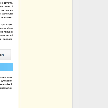
но звучить
ивітання i
 на заклик
і хочеться
а приємних
тріч «Діти
няли п’ять
нів перших
йшли перші
та здорове
в:
0
епле літо.
й дитсадок,
ень осінній
всіх діток.