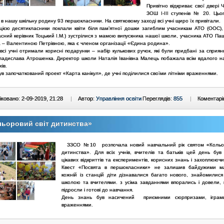
Привітно відкриває свої двері Ч
ЗОШ І-ІІІ ступенів № 20. Цьо
в нашу шкільну родину 93 першокласники. На святковому заході всі учні щиро їх привітали.
цією десятикласники поклали квіти біля пам’ятної дошки загиблим учасникам АТО (ООС), 
асний керівник Тоцький І.М.) зустрілися з мамою випускника нашої школи, учасника АТО Па
а – Валентиною Петрівною, яка є членом організації «Єдина родина».
всі учні отримали корисні подарунки – набір кулькових ручок, які були придбані за сприян
ладислава Атрошенка. Директор школи Наталія Іванівна Малець побажала всім вдалого н
хів.
ув започаткований проект «Карта канікул», де учні поділилися своїми літніми враженнями.
ковано: 2-09-2019, 21:28
|
Автор:
Управління освіти
Переглядів:
855
|
Коментарі
ьоровий світ дитинства»
ЗЗСО №10 розпочала новий навчальний рік святом «Кольор
дитинства». Для всіх учнів, вчителів та батьків цей день був
цікавих відкриттів та експериментів, корисних знань і захоплюючи
Квест «Посвята в першокласники» не залишив байдужими ма
кожній із станцій діти дізнавалися багато нового, знайомилися
школою та вчителями. з усіма завданнями впорались і довели, 
підросли і готові до навчання.
День знань був насичений приємними сюрпризами, іграм
враженнями.