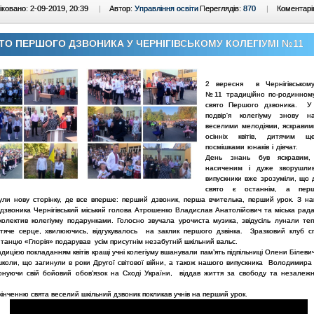
ковано: 2-09-2019, 20:39
|
Автор:
Управління освіти
Переглядів:
870
|
Коментарі
ТО ПЕРШОГО ДЗВОНИКА У ЧЕРНІГІВСЬКОМУ КОЛЕГІУМІ №11
2 вересня в Чернігівському
№11 традиційно по-родинном
свято Першого дзвоника. У
подвір'я колегіуму знову н
веселими мелодіями, яскрави
осінніх квітів, дитячим ще
посмішками юнаків і дівчат.
День знань був яскравим,
насиченим і дуже зворушли
випускники вже зрозуміли, що 
свято є останнім, а перш
ули нову сторінку, де все вперше: перший дзвоник, перша вчителька, перший урок. З на
дзвоника Чернігівський міський голова Атрошенко Владислав Анатолійович та міська рада
колектив колегіуму подарунками. Голосно звучала урочиста музика, звідусіль лунали тепл
тяче серце, хвилюючись, відгукувалось на заклик першого дзвінка. Зразковий клуб с
танцю «Глорія» подарував усім присутнім незабутній шкільний вальс.
ією покладанням квітів кращі учні колегіуму вшанували пам’ять підпільниці Олени Білеви
 школи, що загинули в роки Другої світової війни, а також нашого випускника Володимира
конуючи свій бойовий обов’язок на Сході України, віддав життя за свободу та незалежн
ченню свята веселий шкільний дзвоник покликав учнів на перший урок.