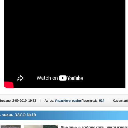
ковано: 2-09-2019, 19:53
|
Автор:
Управління освіти
Переглядів:
914
|
Коментарі
ь знань ЗЗСО №19
День знань — особливе свято! Завжди яскраве