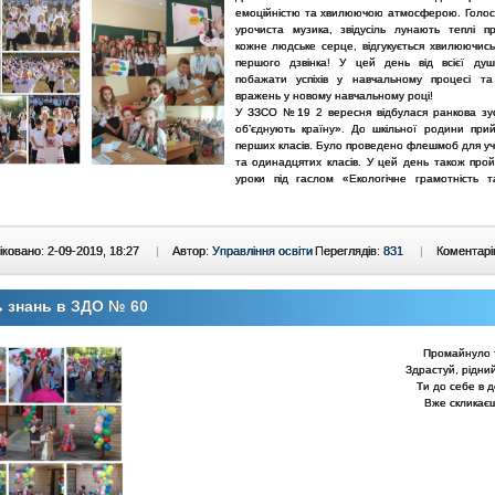
емоційністю та хвилюючою атмосферою. Голос
урочиста музика, звідусіль лунають теплі пр
кожне людське серце, відгукується хвилюючись
першого дзвінка! У цей день від всієї душ
побажати успіхів у навчальному процесі т
вражень у новому навчальному році!
У ЗЗСО №19 2 вересня відбулася ранкова зус
об’єднують країну». До шкільної родини прий
перших класів. Було проведено флешмоб для уч
та одинадцятих класів. У цей день також про
уроки під гаслом «Екологічне грамотність 
ковано: 2-09-2019, 18:27
|
Автор:
Управління освіти
Переглядів:
831
|
Коментарі
 знань в ЗДО № 60
Промайнуло т
Здрастуй, рідни
Ти до себе в д
Вже скликаєш 