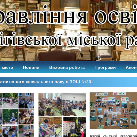
 міста
Новини
Виховна робота
Програми
Анон
аток нового навчального року в ЗОШ №20
Теплий сонячний вереснев