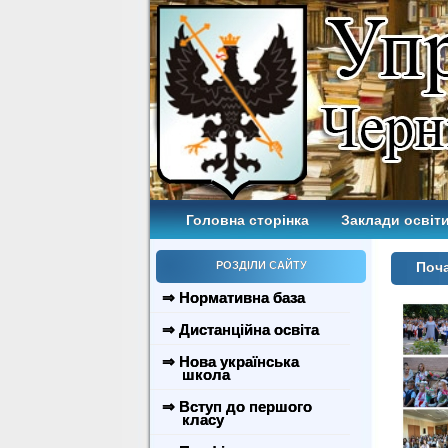
Головна сторінка
Заклади освіти
РОЗДІЛИ САЙТУ
Поч
⇒ Нормативна база
⇒ Дистанційна освіта
⇒ Нова українська
школа
⇒ Вступ до першого
класу