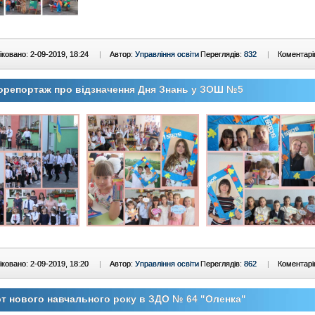
ковано: 2-09-2019, 18:24
|
Автор:
Управління освіти
Переглядів:
832
|
Коментарі
орепортаж про відзначення Дня Знань у ЗОШ №5
ковано: 2-09-2019, 18:20
|
Автор:
Управління освіти
Переглядів:
862
|
Коментарі
т нового навчального року в ЗДО № 64 "Оленка"