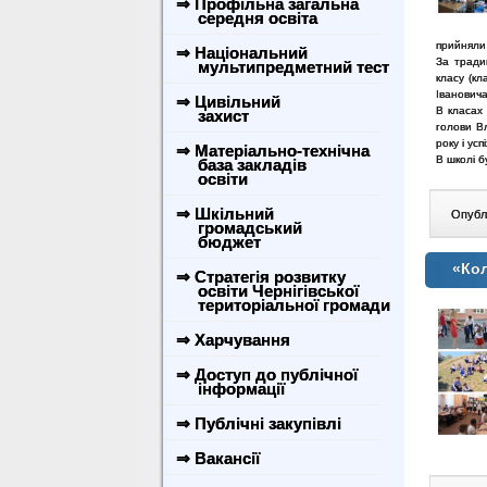
⇒ Профільна загальна
середня освіта
прийняли 
⇒ Національний
За тради
мультипредметний тест
класу (кл
Іванович
⇒ Цивільний
В класах 
захист
голови В
року і успі
⇒ Матеріально-технічна
В школі б
база закладів
освіти
⇒ Шкільний
Опублі
громадський
бюджет
«Кол
⇒ Стратегія розвитку
освіти Чернігівської
територіальної громади
⇒ Харчування
⇒ Доступ до публічної
інформації
⇒ Публічні закупівлі
⇒ Вакансії