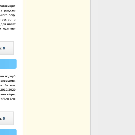
ров’я міцне
з радістю
ьного року.
труктор з
и для малят
 музично-
в:
0
а подвір’ї
рапорцями.
а батьків,
 2019/2020
ьми в ігри,
я «Я люблю
в:
0