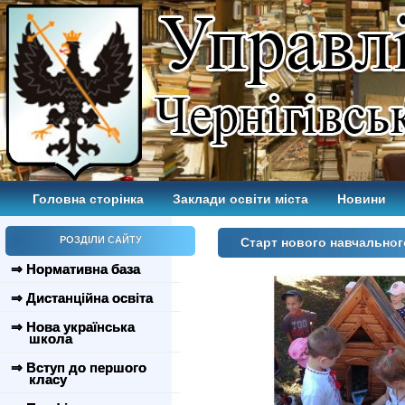
Головна сторінка
Заклади освіти міста
Новини
РОЗДІЛИ САЙТУ
Старт нового навчальног
⇒ Нормативна база
⇒ Дистанційна освіта
⇒ Нова українська
школа
⇒ Вступ до першого
класу