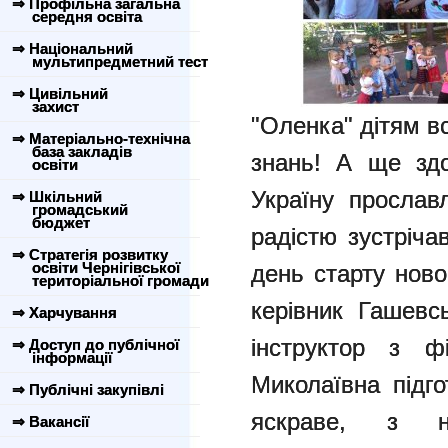
⇒ Профільна загальна
середня освіта
⇒ Національний
мультипредметний тест
⇒ Цивільний
захист
"Оленка" дітям в
⇒ Матеріально-технічна
база закладів
знань! А ще здо
освіти
Україну просла
⇒ Шкільний
громадський
бюджет
радістю зустріча
⇒ Стратегія розвитку
освіти Чернігівської
день старту ново
територіальної громади
керівник Гашевс
⇒ Харчування
інструктор з фі
⇒ Доступ до публічної
інформації
Миколаївна підг
⇒ Публічні закупівлі
яскраве, з н
⇒ Вакансії