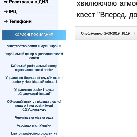
⇒ Реєстрація в ДНЗ
хвилюючою атмос
⇒ ІРЦ
квест "Вперед, до
⇒ Телефони
Опубліковано: 2-09-2019, 18:19
|
КОРИСНІ ПОСИЛАННЯ
Міністерство освіти і науки України
Український центр оцінювання якості
освіти
Київський регіональний центр
оцінювання якості освіти
Управління Державної служби якості
освіти у Чернігівській області
Управління освіти і науки
облдержадміністрації
Обласний інститут післядипломної
педагогічної освіти імені
К.Д.Ушинського
Чернігівська міська рада
Асоціація міст України
Центр професійного розвитку