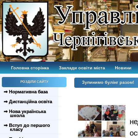
Головна сторінка
Заклади освіти міста
Новини
РОЗДІЛИ САЙТУ
Зупинимо булінг разом!
⇒ Нормативна база
⇒ Дистанційна освіта
З
⇒ Нова українська
школа
не
⇒ Вступ до першого
класу
ос