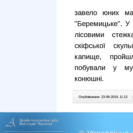
завело юних ма
"Беремицьке". У х
лісовими стежк
скіфської скуль
капи
ще, пройшл
побували у муз
конюшні.
Опубліковано: 23-09-2019, 11:13
|
Дизайн та розробка сайту
Веб-студія "Паутинка"