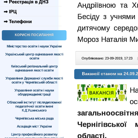
⇒ Реєстрація в ДНЗ
Андріївною та 
⇒ ІРЦ
Бесіду з учнями 
⇒ Телефони
дитячому середо
КОРИСНІ ПОСИЛАННЯ
Мороз Наталія Ми
Міністерство освіти і науки України
Український центр оцінювання якості
освіти
Опубліковано: 23-09-2019, 17:23
|
Київський регіональний центр
оцінювання якості освіти
Вакансії станом на 24.09.2
Управління Державної служби якості
освіти у Чернігівській області
Управління освіти і науки
облдержадміністрації
Обласний інститут післядипломної
педагогічної освіти імені
К.Д.Ушинського
загальноосвітн
Чернігівська міська рада
Чернігівської 
Асоціація міст України
області.
Центр професійного розвитку