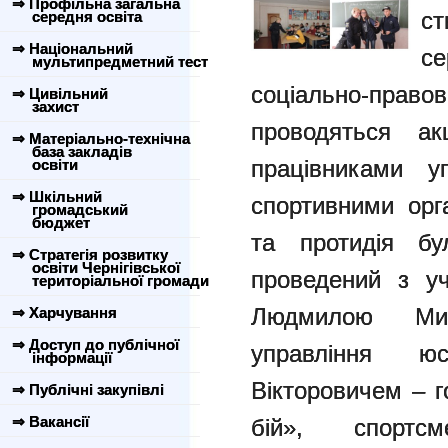
⇒ Профільна загальна
ст
середня освіта
⇒ Національний
с
мультипредметний тест
соціально-право
⇒ Цивільний
захист
проводяться ак
⇒ Матеріально-технічна
база закладів
працівниками у
освіти
⇒ Шкільний
спортивними орга
громадський
бюджет
та протидія бу
⇒ Стратегія розвитку
освіти Чернігівської
проведений з у
територіальної громади
Людмилою Мик
⇒ Харчування
⇒ Доступ до публічної
управління юс
інформації
Вікторовичем – 
⇒ Публічні закупівлі
⇒ Вакансії
бій», спорт