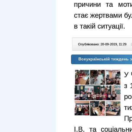
причини та моти
стає жертвами бу
в такій ситуації.
Опубліковано: 20-09-2019, 11:29
|
Всеукраїнській тиждень з
У 
з 
ро
т
Пр
І.В. та соціаль