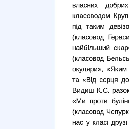
власних добри
класоводом Крупе
під таким девіз
(класовод Герас
найбільший скар
(класовод Бельськ
окуляри», «Яким
та «Від серця до
Видиш К.С. разо
«Ми проти булін
(класовод Чепурк
нас у класі друзі 