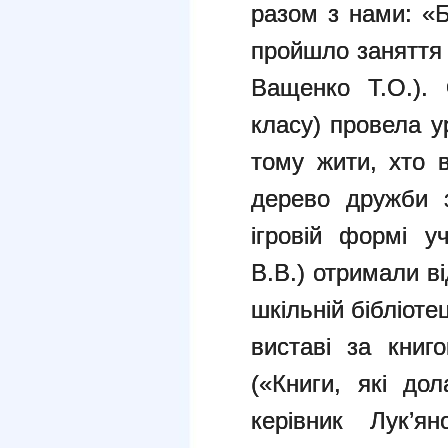
разом з нами: «Б
пройшло заняття 
Ващенко Т.О.). 
класу) провела у
тому жити, хто 
дерево дружби з
ігровій формі у
В.В.) отримали ві
шкільній бібліоте
виставі за книг
(«Книги, які до
керівник Лук’я