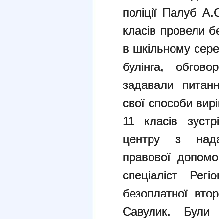
поліції Палуб А.
класів провели б
в шкільному сере
булінга, обгово
задавали питанн
свої способи вир
11 класів зустр
центру з нада
правової допомо
спеціаліст Рег
безоплатної вто
Савулик. Були 