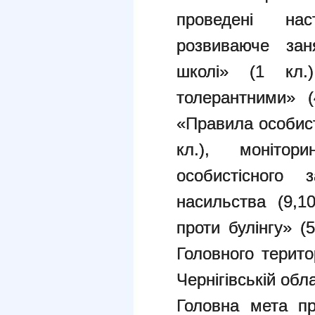
проведені нас
розвиваюче зан
школі» (1 кл.)
толерантними» (4
«Правила особисто
кл.), монітор
особистісного 
насильства (9,1
проти булінгу» (
Головного терито
Чернігівській об
Головна мета пр