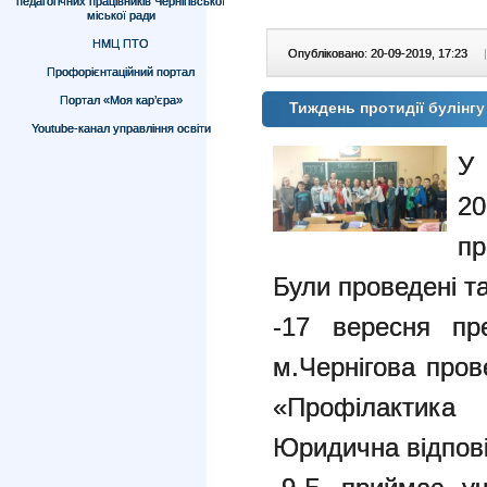
педагогічних працівників Чернігівської
міської ради
НМЦ ПТО
Опубліковано: 20-09-2019, 17:23
|
Профорієнтаційний портал
Портал «Моя кар’єра»
Тиждень протидії булінгу
Youtube-канал управління освіти
У 
2
пр
Були проведені та
-17 вересня пре
м.Чернігова пров
«Профілактика
Юридична відпові