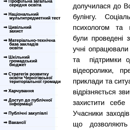
⇒ Профільна загальна
долучилася до Вс
середня освіта
⇒ Національний
булінгу. Соціа
мультипредметний тест
психологом та 
⇒ Цивільний
захист
були проведені з
⇒ Матеріально-технічна
база закладів
учні опрацювали
освіти
⇒ Шкільний
та підтримки од
громадський
бюджет
відеоролики, пре
⇒ Стратегія розвитку
освіти Чернігівської
приклади та ситу
територіальної громади
відрізняється зви
⇒ Харчування
⇒ Доступ до публічної
захистити себе 
інформації
Учасники заходів
⇒ Публічні закупівлі
⇒ Вакансії
що дозволяють