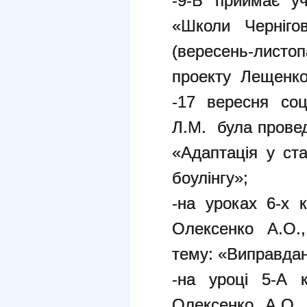
-9-Б приймає уч
«Школи Черніго
(вересень-лист
проекту Лещенко 
-17 вересня соц
Л.М. була провед
«Адаптація у ст
боулінгу»;
-на уроках 6-х 
Олексенко А.О.
тему: «Виправдані
-на уроці 5-А 
Олексенко А.О.