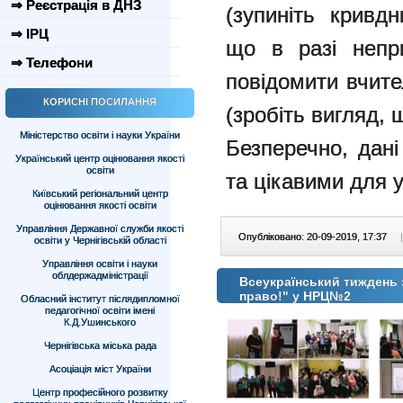
⇒ Реєстрація в ДНЗ
(зупиніть кривдн
⇒ ІРЦ
що в разі непр
⇒ Телефони
повідомити вчите
КОРИСНІ ПОСИЛАННЯ
(зробіть вигляд, 
Міністерство освіти і науки України
Безперечно, дан
Український центр оцінювання якості
освіти
та цікавими для 
Київський регіональний центр
оцінювання якості освіти
Управління Державної служби якості
Опубліковано: 20-09-2019, 17:37
|
освіти у Чернігівській області
Управління освіти і науки
облдержадміністрації
Всеукраїнський тиждень з
право!" у НРЦ№2
Обласний інститут післядипломної
педагогічної освіти імені
К.Д.Ушинського
Чернігівська міська рада
Асоціація міст України
Центр професійного розвитку