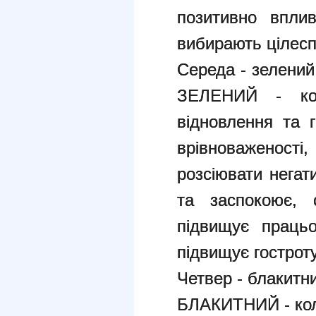
позитивно впли
вибирають цілесп
Середа - зелений
ЗЕЛЕНИЙ - кол
відновлення та г
врівноваженості
розсіювати негат
та заспокоює, с
підвищує працьо
підвищує гостроту
Четвер - блакитни
БЛАКИТНИЙ - колі