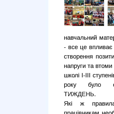
навчальний матер
- все це впливає
створення позити
напруги та втоми 
школі І-ІІІ ступе
року було о
ТИЖДЕНЬ.
Які ж правил
працівникам необ