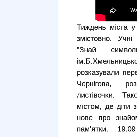
Тиждень міста 
змістовно. Учні
"Знай симво
ім.Б.Хмельниць
розказували пер
Чернігова, роз
листівочки. Так
містом, де діти 
нове про знайом
пам'ятки. 19.0