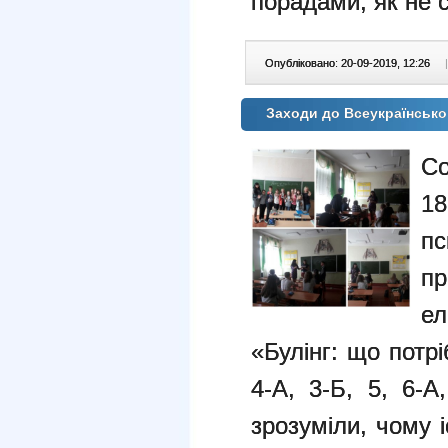
порадами, як не 
Опубліковано: 20-09-2019, 12:26
|
Заходи до Всеукраїнсько
C
1
п
п
ел
«Булінг: що потрі
4-А, 3-Б, 5, 6-А
зрозуміли, чому іс