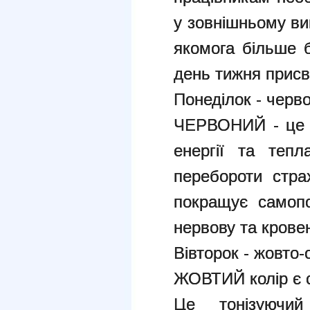
у зовнішньому ви
якомога більше б
день тижня присв
Понеділок - черво
ЧЕРВОНИЙ - це с
енергії та тепл
перебороти стра
покращує самопо
нервову та крове
Вівторок - жовто
ЖОВТИЙ колір є с
Це тонізуючи