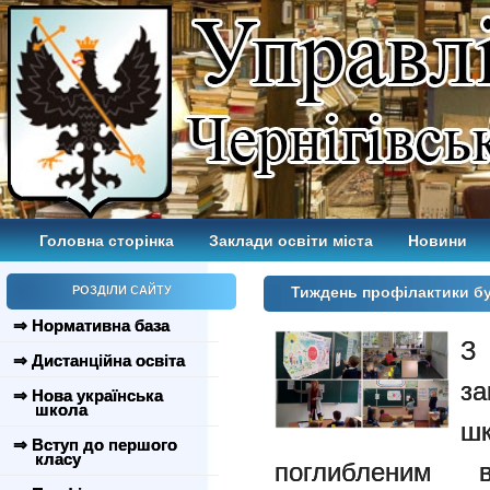
Головна сторінка
Заклади освіти міста
Новини
РОЗДІЛИ САЙТУ
Тиждень профілактики бу
⇒ Нормативна база
З
⇒ Дистанційна освіта
за
⇒ Нова українська
школа
ш
⇒ Вступ до першого
класу
поглибленим 