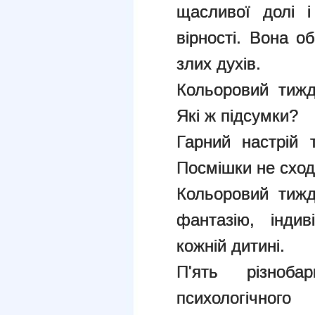
щасливої долі і
вірності. Вона о
злих духів.
Кольоровий тижд
Які ж підсумки?
Гарний настрій 
Посмішки не сход
Кольоровий тижд
фантазію, індив
кожній дитині.
П'ять різноб
психологічног