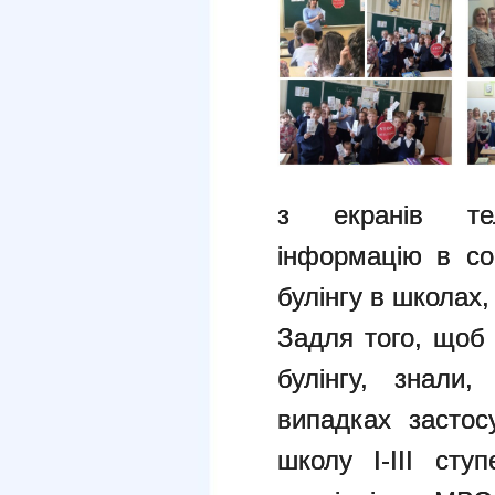
з екранів тел
інформацію в со
булінгу в школах,
Задля того, щоб 
булінгу, знали,
випадках застосу
школу І-ІІІ сту