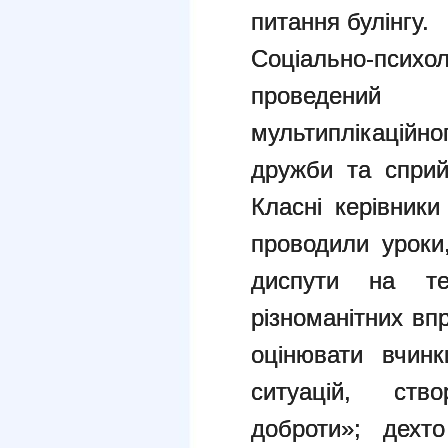
питання булінгу.
Соціально-пс
проведений 
мультиплікацій
дружби та сприй
Класні керівник
проводили уроки,
диспути на те
різноманітних впр
оцінювати вчин
ситуацій, ств
доброти»; дехт