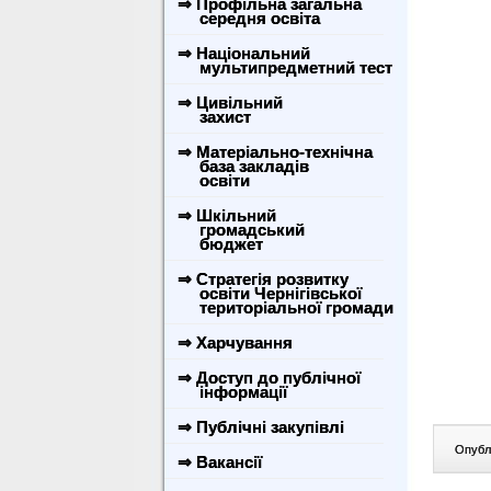
⇒ Профільна загальна
середня освіта
⇒ Національний
мультипредметний тест
⇒ Цивільний
захист
⇒ Матеріально-технічна
база закладів
освіти
⇒ Шкільний
громадський
бюджет
⇒ Стратегія розвитку
освіти Чернігівської
територіальної громади
⇒ Харчування
⇒ Доступ до публічної
інформації
⇒ Публічні закупівлі
Опублі
⇒ Вакансії