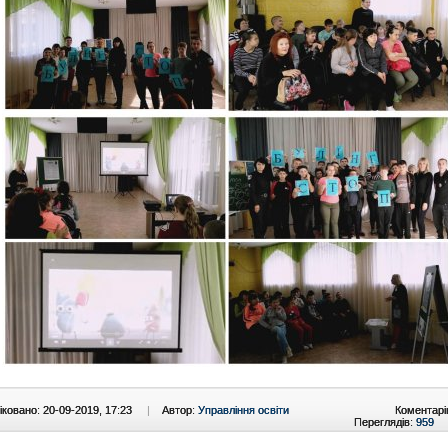
ковано: 20-09-2019, 17:23
|
Автор:
Управління освіти
Коментарі
Переглядів:
959