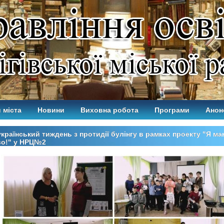
 міста
Новини
Виховна робота
Програми
Анон
країнський тиждень з протидії булінгу в рамках проекту "Я м
во!" у НРЦ№2