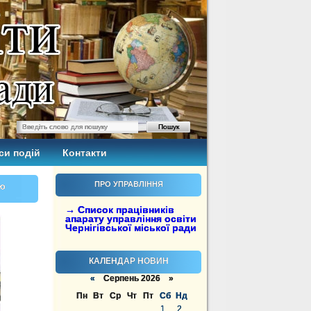
си подій
Контакти
ПРО УПРАВЛІННЯ
аю
→ Список працівників
апарату управління освіти
Чернігівської міської ради
КАЛЕНДАР НОВИН
«
Серпень 2026 »
Пн
Вт
Ср
Чт
Пт
Сб
Нд
1
2