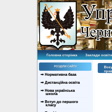
Головна сторінка
Заклади освіти
РОЗДІЛИ САЙТУ
Всеу
пра
⇒ Нормативна база
⇒ Дистанційна освіта
⇒ Нова українська
школа
⇒ Вступ до першого
класу