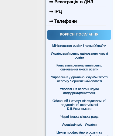
⇒ Реєстрація в ДНЗ
⇒ ІРЦ
⇒ Телефони
КОРИСНІ ПОСИЛАННЯ
Міністерство освіти і науки України
Український центр оцінювання якості
освіти
Київський регіональний центр
оцінювання якості освіти
Управління Державної служби якості
освіти у Чернігівській області
Управління освіти і науки
облдержадміністрації
Обласний інститут післядипломної
педагогічної освіти імені
К.Д.Ушинського
Чернігівська міська рада
Асоціація міст України
Центр професійного розвитку