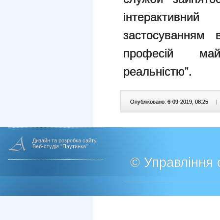
інтерактивни
застосуванням в
професій ма
реальністю”.
Опубліковано: 6-09-2019, 08:25
|
Дизайн та розробка сайту
Веб-студія "Паутинка"
© Управління о