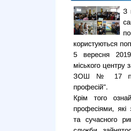
З 
с
п
користуються поп
5 вересня 2019 
міського центру 
ЗОШ № 17 про
професій".
Крім того озна
професіями, які
та сучасного ри
служби зайнятос