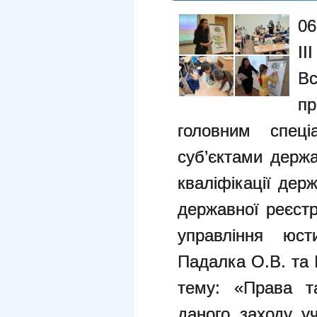
06
І
Вс
п
головним спеці
суб’єктами держа
кваліфікації дер
державної реєстр
управління юсти
Падалка О.В. та 
тему: «Права т
даного заходу у