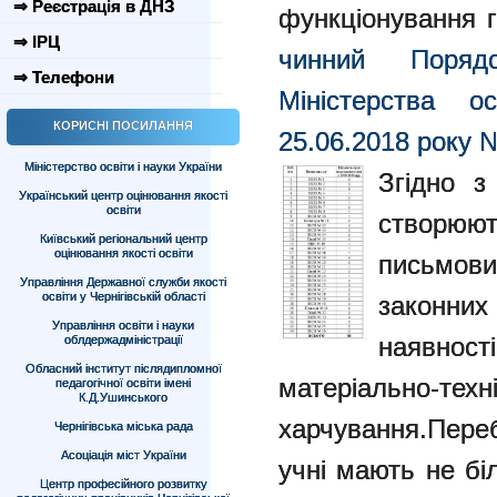
⇒ Реєстрація в ДНЗ
функціонування 
⇒ ІРЦ
чинний Поряд
⇒ Телефони
Міністерства о
КОРИСНІ ПОСИЛАННЯ
25.06.2018 року
Міністерство освіти і науки України
Згідно з
Український центр оцінювання якості
освіти
створюю
Київський регіональний центр
оцінювання якості освіти
письмови
Управління Державної служби якості
освіти у Чернігівській області
законни
Управління освіти і науки
наявност
облдержадміністрації
Обласний інститут післядипломної
матеріально-техні
педагогічної освіти імені
К.Д.Ушинського
харчування.
Переб
Чернігівська міська рада
Асоціація міст України
учні мають не бі
Центр професійного розвитку