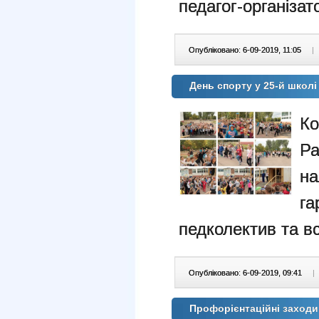
педагог-організат
Опубліковано: 6-09-2019, 11:05
|
День спорту у 25-й школі
К
Ра
н
га
педколектив та вс
Опубліковано: 6-09-2019, 09:41
|
Профорієнтаційні заход