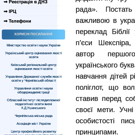
⇒ Реєстрація в ДНЗ
рада». Постат
⇒ ІРЦ
важливою в украї
⇒ Телефони
переклад Біблії
КОРИСНІ ПОСИЛАННЯ
п’єси Шекспіра
Міністерство освіти і науки України
автор першог
Український центр оцінювання якості
освіти
українського бук
Київський регіональний центр
оцінювання якості освіти
навчання дітей р
Управління Державної служби якості
освіти у Чернігівській області
поліглот, що во
Управління освіти і науки
облдержадміністрації
ставив перед со
Обласний інститут післядипломної
педагогічної освіти імені
своєї мети. Учні
К.Д.Ушинського
Чернігівська міська рада
особистості пи
Асоціація міст України
принципами.
Центр професійного розвитку