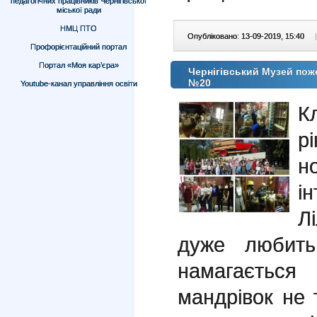
педагогічних працівників Чернігівської
міської ради
НМЦ ПТО
Опубліковано: 13-09-2019, 15:40
|
Профорієнтаційний портал
Портал «Моя кар’єра»
Чернігівський Музей поже
№20
Youtube-канал управління освіти
К
р
н
і
Л
дуже любить
намагаєтьс
мандрівок не т