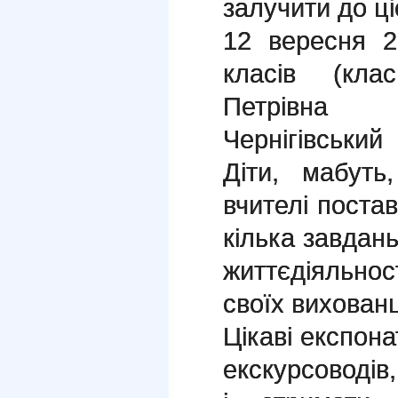
залучити до ці
12 вересня 2
класів (кла
Петрівна 
Чернігівський
Діти, мабуть
вчителі поста
кілька завдань
життєдіяльнос
своїх вихованц
Цікаві експон
екскурсоводів