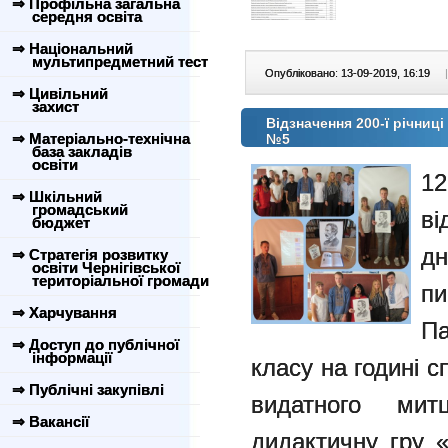
⇒ Профільна загальна
середня освіта
⇒ Національний
мультипредметний тест
Опубліковано: 13-09-2019, 16:19
|
⇒ Цивільний
захист
Відзначення 200-ї річни
⇒ Матеріально-технічна
№5
база закладів
освіти
12
⇒ Шкільний
громадський
ві
бюджет
д
⇒ Стратегія розвитку
освіти Чернігівської
територіальної громади
п
⇒ Харчування
Па
⇒ Доступ до публічної
інформації
класу на годині 
⇒ Публічні закупівлі
видатного мит
⇒ Вакансії
дидактичну гру 