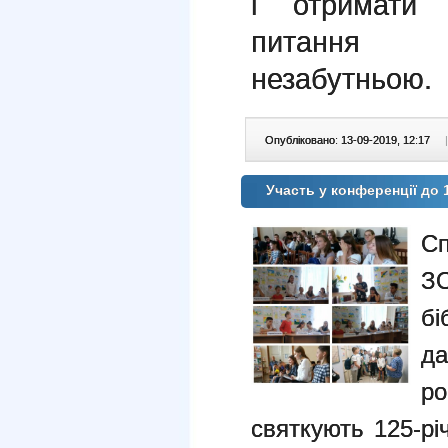
і отримати 
питання з
незабутньою.
Опубліковано: 13-09-2019, 12:17
|
Участь у конференції до 
Сп
З
б
да
ро
святкують 125-рі