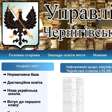
Головна сторінка
Заклади освіти міста
Новини
РОЗДІЛИ САЙТУ
Інформація щодо закупівл
Чернігова станом з 01.09.1
⇒ Нормативна база
⇒ Дистанційна освіта
⇒ Нова українська
школа
⇒ Вступ до першого
класу