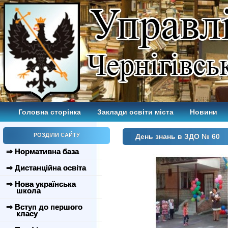
Головна сторінка
Заклади освіти міста
Новини
РОЗДІЛИ САЙТУ
День знань в ЗДО № 60
⇒ Нормативна база
⇒ Дистанційна освіта
⇒ Нова українська
школа
⇒ Вступ до першого
класу