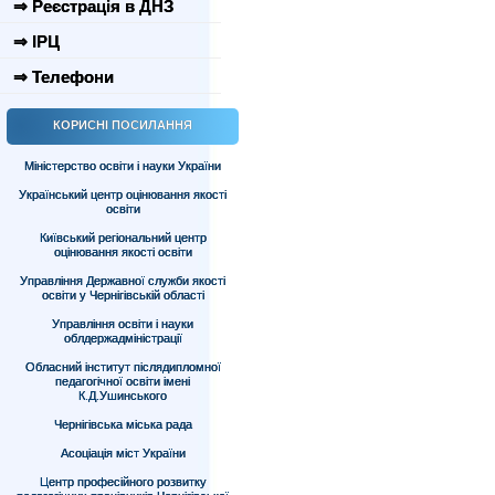
⇒ Реєстрація в ДНЗ
⇒ ІРЦ
⇒ Телефони
КОРИСНІ ПОСИЛАННЯ
Міністерство освіти і науки України
Український центр оцінювання якості
освіти
Київський регіональний центр
оцінювання якості освіти
Управління Державної служби якості
освіти у Чернігівській області
Управління освіти і науки
облдержадміністрації
Обласний інститут післядипломної
педагогічної освіти імені
К.Д.Ушинського
Чернігівська міська рада
Асоціація міст України
Центр професійного розвитку