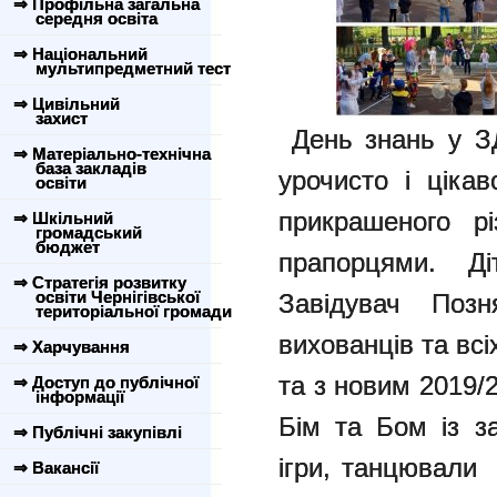
⇒ Профільна загальна
середня освіта
⇒ Національний
мультипредметний тест
⇒ Цивільний
захист
День знань у З
⇒ Матеріально-технічна
база закладів
урочисто і цікав
освіти
прикрашеного р
⇒ Шкільний
громадський
бюджет
прапорцями. Ді
⇒ Стратегія розвитку
освіти Чернігівської
Завідувач Позн
територіальної громади
вихованців та вс
⇒ Харчування
та з новим 2019/
⇒ Доступ до публічної
інформації
Бім та Бом із з
⇒ Публічні закупівлі
ігри, танцювали 
⇒ Вакансії