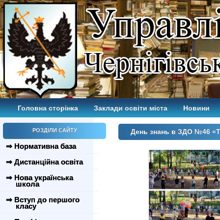
Головна сторінка
Заклади освіти міста
Новини
РОЗДІЛИ САЙТУ
День знань в ЗДО №46 «
⇒ Нормативна база
⇒ Дистанційна освіта
⇒ Нова українська
школа
⇒ Вступ до першого
класу