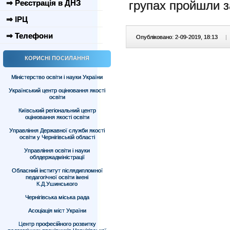
⇒ Реєстрація в ДНЗ
групах пройшли з
⇒ ІРЦ
⇒ Телефони
Опубліковано: 2-09-2019, 18:13
|
КОРИСНІ ПОСИЛАННЯ
Міністерство освіти і науки України
Український центр оцінювання якості
освіти
Київський регіональний центр
оцінювання якості освіти
Управління Державної служби якості
освіти у Чернігівській області
Управління освіти і науки
облдержадміністрації
Обласний інститут післядипломної
педагогічної освіти імені
К.Д.Ушинського
Чернігівська міська рада
Асоціація міст України
Центр професійного розвитку