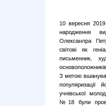
10 вересня 2019
народження ви
Олексанлра Пет
світові як гені
письменник, х
основоположників
З метою вшануван
популяризації 
учнівської молод
№18 були прове