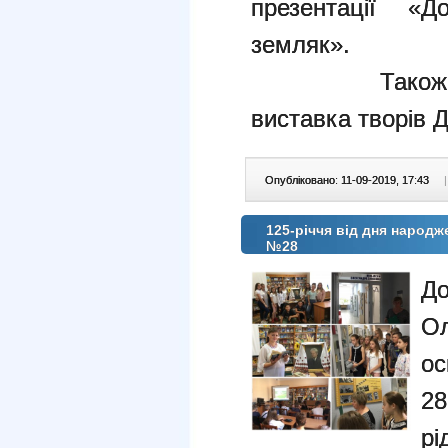
презентації «
земляк».
Також була 
виставка творів Д
Опубліковано: 11-09-2019, 17:43
|
125-річчя від дня народ
№28
До
Ол
ос
2
р