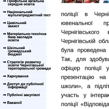
⇒ Профільна загальна
середня освіта
⇒ Національний
поліції в Черні
мультипредметний тест
ювенальної пр
⇒ Цивільний
захист
Чернігівськог
⇒ Матеріально-технічна
база закладів
Чернігівській о
освіти
⇒ Шкільний
була проведена 
громадський
бюджет
Так, для здобув
⇒ Стратегія розвитку
освіти Чернігівської
офіцер поліції 
територіальної громади
презентацію на
⇒ Харчування
⇒ Доступ до публічної
школи», а підлі
інформації
участь у інтера
⇒ Публічні закупівлі
⇒ Вакансії
поліції «Відповід