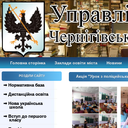
Головна сторінка
Заклади освіти міста
Новини
РОЗДІЛИ САЙТУ
Акція "Урок з поліцейсь
⇒ Нормативна база
⇒ Дистанційна освіта
⇒ Нова українська
школа
⇒ Вступ до першого
класу