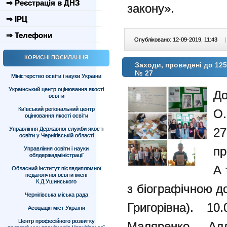
⇒ Реєстрація в ДНЗ
закону».
⇒ ІРЦ
⇒ Телефони
Опубліковано: 12-09-2019, 11:43
|
КОРИСНІ ПОСИЛАННЯ
Заходи, проведені до 125
№ 27
Міністерство освіти і науки України
Український центр оцінювання якості
До
освіти
Київський регіональний центр
О
оцінювання якості освіти
Управління Державної служби якості
2
освіти у Чернігівській області
пр
Управління освіти і науки
облдержадміністрації
А 
Обласний інститут післядипломної
педагогічної освіти імені
К.Д.Ушинського
з біографічною д
Чернігівська міська рада
Григорівна). 10
Асоціація міст України
Центр професійного розвитку
Маляренко Ал