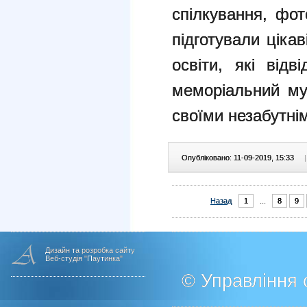
спілкування, фот
підготували цікав
освіти, які відв
меморіальний му
своїми незабутні
Опубліковано: 11-09-2019, 15:33
|
Назад
1
...
8
9
Дизайн та розробка сайту
Веб-студія "Паутинка"
© Управління о