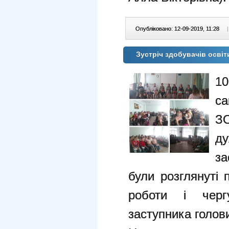
Опубліковано: 12-09-2019, 11:28
|
Зустріч здобувачів осві
10
са
ЗО
д
за
були розглянуті 
роботи і черг
заступника голов