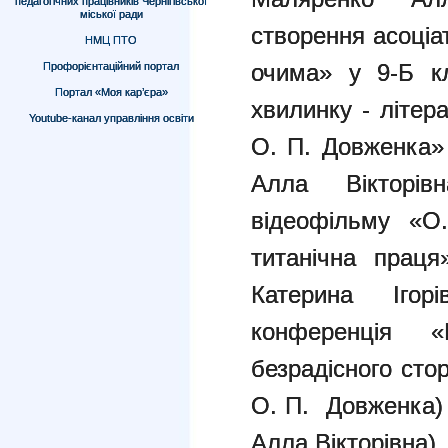
педагогічних працівників Чернігівської
міської ради
створення асоціа
НМЦ ПТО
очима» у 9-Б кл
Профорієнтаційний портал
Портал «Моя кар’єра»
хвилинку - літер
Youtube-канал управління освіти
О. П. Довженка»
Алла Вікторівн
відеофільму «О.
титанічна праця
Катерина Ігорі
конференція 
безрадісного сто
О. П. Довженка) 
Алла Вікторівна).