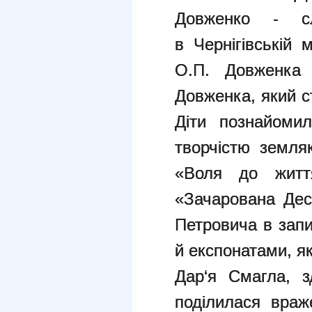
Довженко - с
в Чернігівській м
О.П. Довженка 
Довженка, який ст
Діти познайоми
творчістю земля
«Воля до життя
«Зачарована Дес
Петровича в запи
й експонатами, як
Дар‘я Смагла, з
поділилася враж