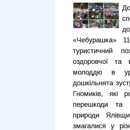
Д
сп
д
«Чебурашка» 11
туристичний по
оздоровчої та 
молоддю в ур
дошкільнята зуст
Гномиків, які р
перешкоди та о
природи Ялівщ
змагалися у різ