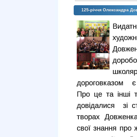
125-річчя Олександра Д
Видат
худож
Довже
дороб
школя
дороговказом є 
Про це та інші 
довідалися зі с
творах Довженка
свої знання про