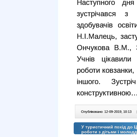
Наступного дня
зустрічався з 
здобувачів осві
Н.І.Малець, зас
Ончукова В.М., З
Учнів цікавили
роботи ковзанки, 
іншого. Зустр
конструктивною
Опубліковано: 12-09-2019, 10:13
|
У туристичний похід до 
роботи з дітьми і моло