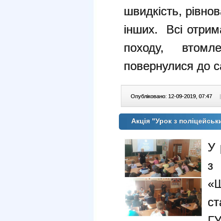
швидкість, рівнов
інших. Всі отрим
походу, втомл
повернулися до с
Опубліковано: 12-09-2019, 07:47
|
Акція "Урок з поліцейсь
У 
з
«Ш
с
ГУ