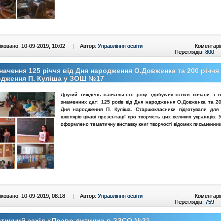
ковано: 10-09-2019, 10:02
|
Автор:
Управління освіти
Коментарі
Переглядів:
800
начення 125 річчя від Дня народження О.Довженка та 200 річчя
одження П. Куліша у ЗОШ №17
Другий тиждень навчального року здобувачі освіти почали з в
знаменних дат: 125 років від Дня народження О.Довженка та 200
Дня народження П. Куліша. Старшокласники підготували для
школярів цікаві презентації про творчість цих великих українців. У
оформлено тематичну виставку книг творчості відомих письменникі
ковано: 10-09-2019, 08:18
|
Автор:
Управління освіти
Коментарі
Переглядів:
759
тичний захід «Право дитини» в ЗЗСО №21