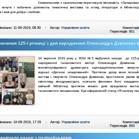
Семикласники з захопленням переглянули кіноповість «Зачарова
и почуте і побачене допомогла тематична виставка та огляд літератури в бібліотец
 і жив для добра і любові».
ковано: 11-09-2019, 08:30
|
Автор:
Управління освіти
Коментарі
Переглядів:
851
начення 125-ї річниці з дня народження Олександра Довженка
10 вересня 2019 року у ЗОШ №5 відбулися заходи до 125-рі
народження талановитого митця Олександра Довженка.
всесвітньовідомого драматурга одинадцятикласники випуст
журнал «Десною зачарований». Протягом уроку вони познай
життям і творчістю Олександра Довженка, простежили умови 
світогляду кінодраматурга, осягнули феномен його спадщин
шкільній бібліотеці протягом кількох днів працювала виста
талановитого письменника. Був оформлений стенд «Я належу лю
ковано: 10-09-2019, 17:29
|
Автор:
Управління освіти
Коментарі
Переглядів:
893
вивчали разом з поліцейськими