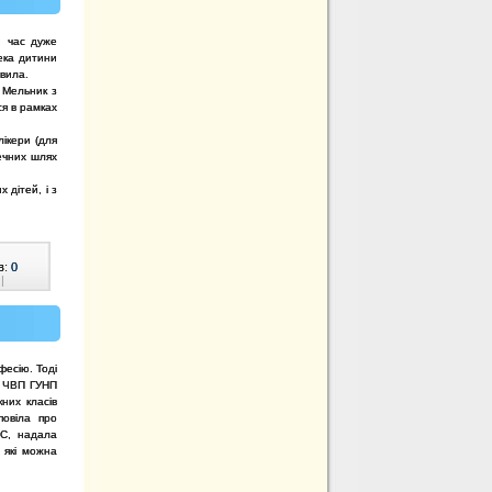
й час дуже
ека дитини
авила.
 Мельник з
ся в рамках
лікери (для
ечних шлях
 дітей, і з
в:
0
|
есію. Тоді
К ЧВП ГУНП
кних класів
повіла про
С, надала
 які можна