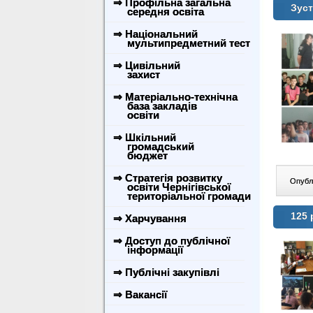
⇒ Профільна загальна
Зуст
середня освіта
⇒ Національний
мультипредметний тест
⇒ Цивільний
захист
⇒ Матеріально-технічна
база закладів
освіти
⇒ Шкільний
громадський
бюджет
⇒ Стратегія розвитку
Опублі
освіти Чернігівської
територіальної громади
125 
⇒ Харчування
⇒ Доступ до публічної
інформації
⇒ Публічні закупівлі
⇒ Вакансії