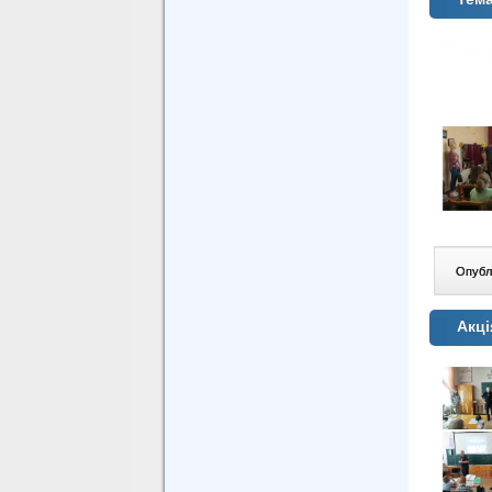
Опублі
Акці