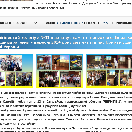
наркотиків. Наркотики і закон». Для учнів 2-х класів була прове
ня на тему: «10 безпечних правил поведінки».
ковано: 9-09-2019, 17:23
|
Автор:
Управління освіти
Переглядів:
745
|
Коментарі
ігівський колегіум №11 вшановує пам’ять випускника Близню
димира, який у вересні 2014 року загинув під час бойових дій
і України
о до цієї трагічної дати в колегіумі проводиться лінійка-реквієм. Цьогорічні заходи були 
ми. До колегіуму завітало багато гостей - мати Володимира Олена Володимирівна Бєлє
т Олексій, побратими з 13-го батальйону територіальної оборони "ЧЕРНІГІВ-1", у як
 пішов із життя 6 вересня 2014 року біля Станиці Луганської.
 урочистості розпочалися в актовій залі, де відбулася лінійка-реквієм. Було покладен
ьної дошки на честь Володимира Близнюка. Присутні колегіїсти подивилися відеопрезе
ослухали виступи його рідних та побратимів. Учениця 10-Б класу, Поліщук Євгенія викона
ю «Хочу жити без війни».
ті та учні були запрошені до Зразкового музею "Історія школи", де нещодавно відкрилась