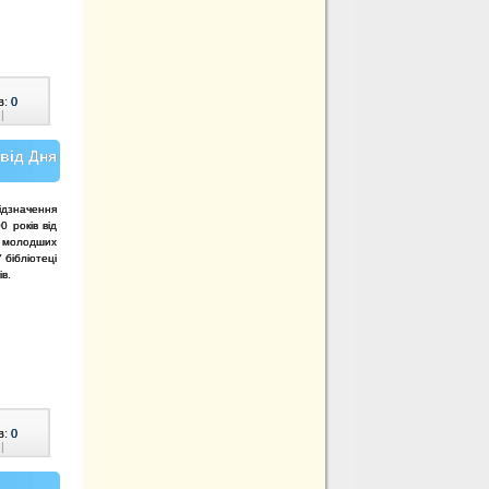
в:
0
|
 від Дня
ідзначення
 років від
 молодших
 бібліотеці
в.
в:
0
|