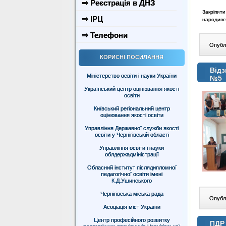
⇒ Реєстрація в ДНЗ
Закріпит
⇒ ІРЦ
народився
⇒ Телефони
Опублі
КОРИСНІ ПОСИЛАННЯ
Відз
Міністерство освіти і науки України
№5
Український центр оцінювання якості
освіти
Київський регіональний центр
оцінювання якості освіти
Управління Державної служби якості
освіти у Чернігівській області
Управління освіти і науки
облдержадміністрації
Обласний інститут післядипломної
педагогічної освіти імені
К.Д.Ушинського
Чернігівська міська рада
Опублі
Асоціація міст України
Центр професійного розвитку
ПДР 