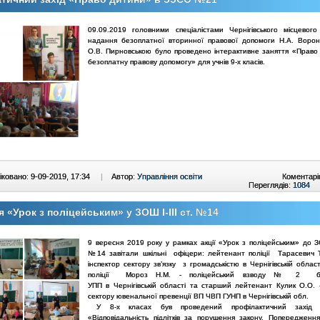
09.09.2019 головними спеціалістами Чернігівського місцевог
надання безоплатної вторинної правової допомоги Н.А. Воро
О.В. Пирновською було проведено інтерактивне заняття «Право
безоплатну правову допомогу» для учнів 9-х класів.
ковано: 9-09-2019, 17:34
|
Автор:
Управління освіти
Коментарі
Переглядів:
1084
я «Урок з поліцейським» у ЗОШ І-ІІІ ст. №14
9 вересня 2019 року у рамках акції «Урок з поліцейським» до ЗО
№14 завітали шкільні офіцери: лейтенант поліції Тарасевич Т.Г
інспектор сектору зв’язку з громадськістю в Чернігівській облас
поліції Мороз Н.М. - поліцейський взводу № 2 ба
УПП в Чернігівській області та старший лейтенант Кулик О.О. -
сектору ювенальної превенції ВП ЧВП ГУНП в Чернігівській обл.
У 8-х класах був проведений профілактичний захід 
«Відповідальність підлітків за порушення закону. Попередженн