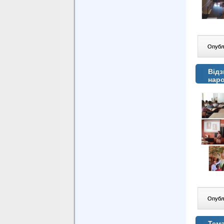
Опублі
Відз
нар
Опублі
Тема