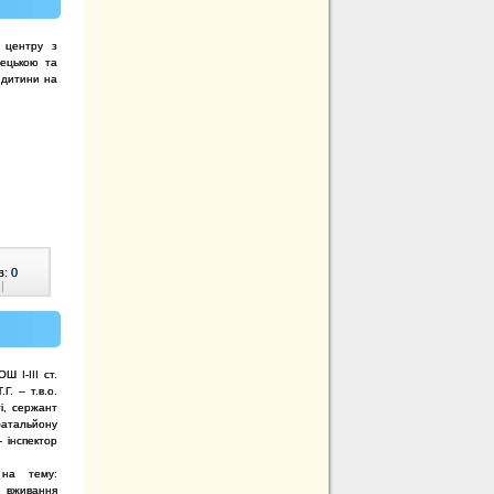
о центру з
нецькою та
 дитини на
в:
0
|
Ш І-ІІІ ст.
. – т.в.о.
ті, сержант
тальйону
 інспектор
на тему:
я вживання