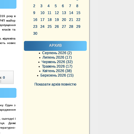
2
3
4
5
6
7
8
9
10
11
12
13
14
15
019 року в
16
17
18
19
20
21
22
ГУНП майор
недопущення
23
24
25
26
27
28
29
 класів та
30
, відповіла
ають нових
АРХИВ
Серпень 2026 (2)
Липень 2026 (17)
Червень 2026 (32)
Травень 2026 (17)
Квітень 2026 (38)
Березень 2026 (15)
в:
0
|
Показати архів повністю
ну. Один з
народження
 сьогодні і
тця. Деякі
ературно-
.