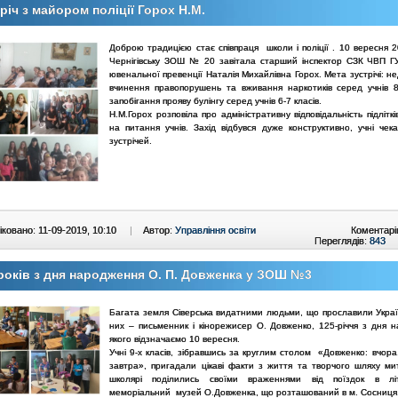
річ з майором поліції Горох Н.М.
Доброю традицією стає співпраця школи і поліції . 10 вересня 2
Чернігівську ЗОШ № 20 завітала старший інспектор СЗК ЧВП 
ювенальної превенції Наталія Михайлівна Горох. Мета зустрічі: 
вчинення правопорушень та вживання наркотиків серед учнів 8
запобігання прояву булінгу серед учнів 6-7 класів.
Н.М.Горох розповіла про адміністративну відповідальність підлітків
на питання учнів. Захід відбувся дуже конструктивно, учні чек
зустрічей.
ковано: 11-09-2019, 10:10
|
Автор:
Управління освіти
Коментарі
Переглядів:
843
років з дня народження О. П. Довженка у ЗОШ №3
Багата земля Сіверська видатними людьми, що прославили Украї
них – письменник і кінорежисер О. Довженко, 125-річчя з дня 
якого відзначаємо 10 вересня.
Учні 9-х класів, зібравшись за круглим столом «Довженко: вчора,
завтра», пригадали цікаві факти з життя та творчого шляху ми
школярі поділились своїми враженнями від поїздок в літ
меморіальний музей О.Довженка, що розташований в м. Сосниця