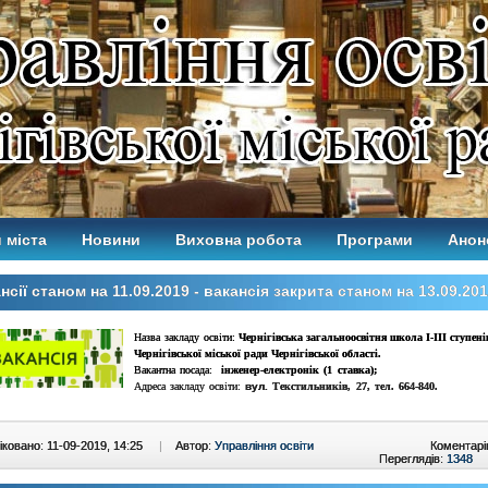
 міста
Новини
Виховна робота
Програми
Анон
нсії станом на 11.09.2019 - вакансія закрита станом на 13.09.20
Назва закладу освіти:
Чернігівська загальноосвітня школа І-ІІІ ступен
Чернігівської міської ради Чернігівської області.
Вакантна посада:
інженер-електронік (1 ставка);
Адреса закладу освіти:
вул.
Текстильників
, 2
7
, тел.
664-840
.
ковано: 11-09-2019, 14:25
|
Автор:
Управління освіти
Коментарі
Переглядів:
1348