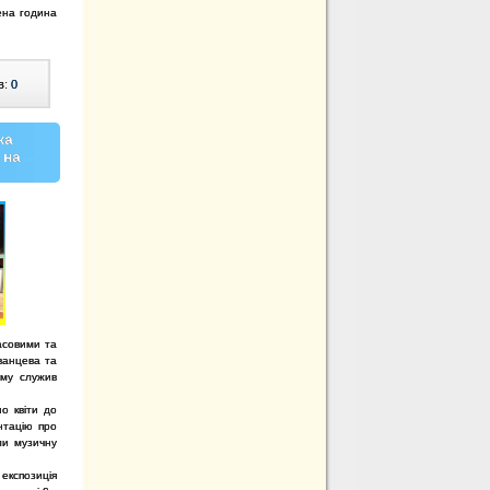
дена година
в:
0
ка
 на
масовими та
ванцева та
ому служив
о квіти до
нтацію про
ли музичну
 експозиція