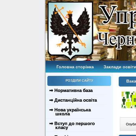
Головна сторінка
Заклади освіти
РОЗДІЛИ САЙТУ
Вака
⇒ Нормативна база
⇒ Дистанційна освіта
⇒ Нова українська
школа
⇒ Вступ до першого
Опублі
класу