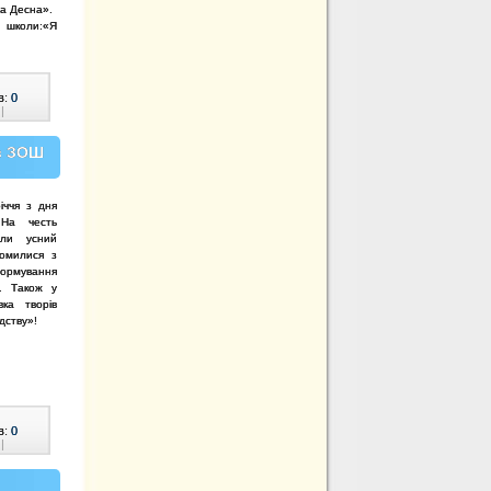
на Десна».
і школи:«Я
в:
0
|
 в ЗОШ
ччя з дня
 На честь
или усний
омилися з
формування
и. Також у
вка творів
дству»!
в:
0
|