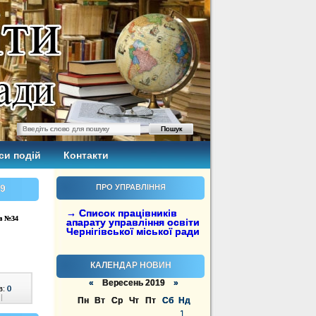
си подій
Контакти
19
ПРО УПРАВЛІННЯ
→ Список працівників
ів №34
апарату управління освіти
Чернігівської міської ради
КАЛЕНДАР НОВИН
«
Вересень 2019
»
в:
0
|
Пн
Вт
Ср
Чт
Пт
Сб
Нд
1