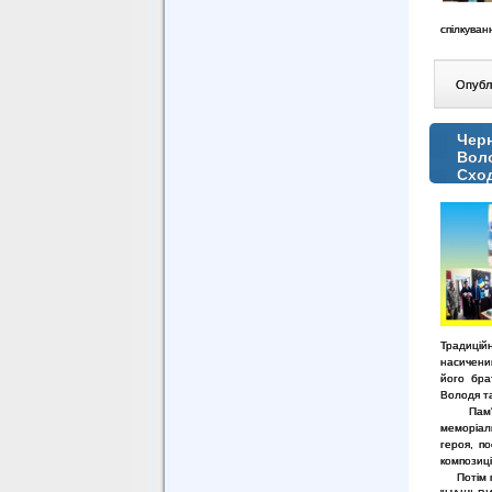
спілкуван
Опублі
Черн
Воло
Сход
Традиційн
насичени
його бра
Володя та
Пам'ятні
меморіал
героя, п
композиці
Потім гос