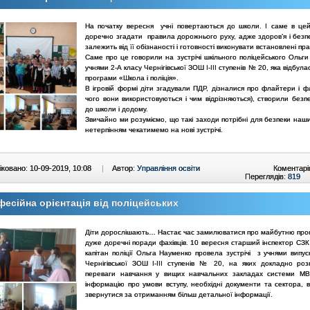
На початку вересня учні повертаються до школи. І саме в це
доречно згадати правила дорожнього руху, адже здоров’я і безп
залежить від її обізнаності і готовності виконувати встановлені пр
Саме про це говорили на зустрічі шкільного поліцейського Ольги
учнями 2-А класу Чернігівської ЗОШ І-ІІІ ступенів № 20, яка відбула
програми «Школа і поліція».
В ігровій формі діти згадували ПДР, дізналися про флайтери і ф
чого вони використовуються і чим відрізняються), створили безп
до школи і додому.
Звичайно ми розуміємо, що такі заходи потрібні для безпеки наших
нетерпінням чекатимемо на нові зустрічі.
ковано: 10-09-2019, 10:08
|
Автор:
Управління освіти
Коментарі
Переглядів:
819
есійна орієнтація від поліцейських
Діти дорослішають… Настає час замилюватися про майбутню проф
дуже доречні поради фахівців. 10 вересня старший інспектор СЗ
капітан поліції Ольга Науменко провела зустрічі з учнями випус
Чернігівської ЗОШ І-ІІІ ступенів № 20, на яких докладно роз
переваги навчання у вищих навчальних закладах системи МВ
інформацію про умови вступу, необхідні документи та сектора, в
звернутися за отриманням більш детальної інформації.