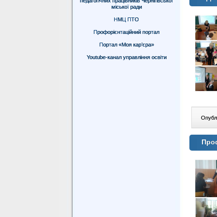
педагогічних працівників Чернігівської
міської ради
НМЦ ПТО
Профорієнтаційний портал
Портал «Моя кар’єра»
Youtube-канал управління освіти
Опублі
Проф