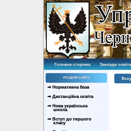
Головна сторінка
Заклади освіти
РОЗДІЛИ САЙТУ
Всеу
⇒ Нормативна база
⇒ Дистанційна освіта
⇒ Нова українська
школа
⇒ Вступ до першого
класу