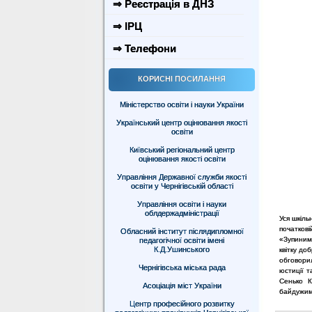
⇒ Реєстрація в ДНЗ
⇒ ІРЦ
⇒ Телефони
КОРИСНІ ПОСИЛАННЯ
Міністерство освіти і науки України
Український центр оцінювання якості
освіти
Київський регіональний центр
оцінювання якості освіти
Управління Державної служби якості
освіти у Чернігівській області
Управління освіти і науки
облдержадміністрації
Уся шкіль
початкові
Обласний інститут післядипломної
«Зупиним
педагогічної освіти імені
К.Д.Ушинського
квітку до
обговори
Чернігівська міська рада
юстиції т
Сенько К
Асоціація міст України
байдужими
Центр професійного розвитку