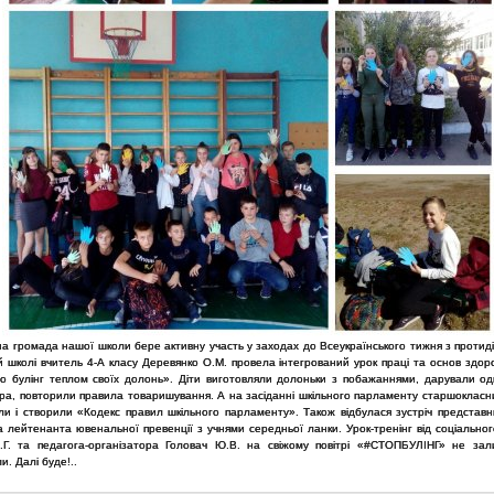
на громада нашої школи бере активну участь у заходах до Всеукраїнського тижня з протидії
й школі вчитель 4-А класу Деревянко О.М. провела інтегрований урок праці та основ здор
о булінг теплом своїх долонь». Діти виготовляли долоньки з побажаннями, дарували о
бра, повторили правила товаришування. А на засіданні шкільного парламенту старшокласни
ли і створили «Кодекс правил шкільного парламенту». Також відбулася зустріч представн
а лейтенанта ювенальної превенції з учнями середньої ланки. Урок-тренінг від соціально
.Г. та педагога-організатора Головач Ю.В. на свіжому повітрі «#СТОПБУЛІНГ» не зал
. Далі буде!..