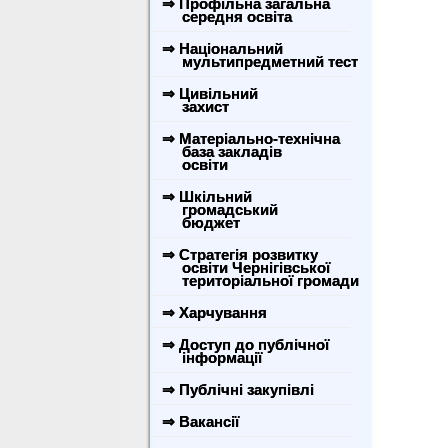
⇒ Профільна загальна
середня освіта
⇒ Національний
мультипредметний тест
⇒ Цивільний
захист
⇒ Матеріально-технічна
база закладів
освіти
⇒ Шкільний
громадський
бюджет
⇒ Стратегія розвитку
освіти Чернігівської
територіальної громади
⇒ Харчування
⇒ Доступ до публічної
інформації
⇒ Публічні закупівлі
⇒ Вакансії