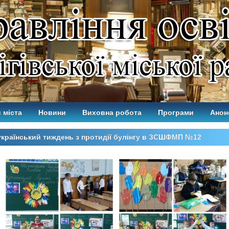
 міста
Новини
Виховна робота
Програми
Анон
країнський тиждень з протидії булінгу в ЗСШФМП №12