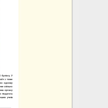
 булінгу. У
ов’я з теми
дин одному
ки спільно
ика органу
го педагога
ишив учнів