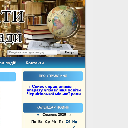
си подій
Контакти
ПРО УПРАВЛІННЯ
→ Список працівників
апарату управління освіти
Чернігівської міської ради
КАЛЕНДАР НОВИН
«
Серпень 2026 »
Пн
Вт
Ср
Чт
Пт
Сб
Нд
1
2