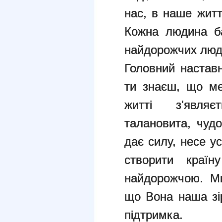
нас, в наше жит
Кожна людина ба
найдорожчих лю
Головний наставн
ти знаєш, що ме
житті з'явля
талановита, чудо
дає силу, несе у
створити краї
найдорожчою. Ми
що Вона наша зір
підтримка.