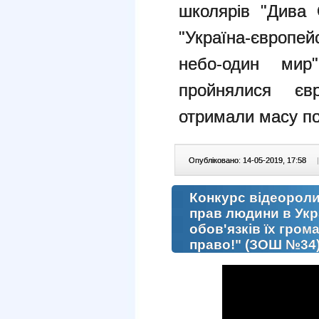
школярів "Дива 
"Україна-європе
небо-один ми
пройнялися єв
отримали масу по
Опубліковано: 14-05-2019, 17:58
|
Конкурс відеороли
прав людини в Укра
обов'язків їх гро
право!" (ЗОШ №34