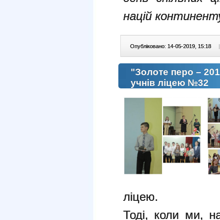
націй континент
Опубліковано: 14-05-2019, 15:18
|
"Золоте перо – 20
учнів ліцею №32
ліцею.
Тоді, коли ми, н