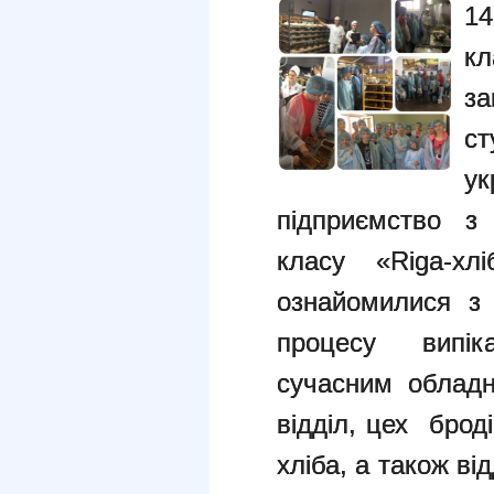
14
к
за
с
ук
підприємство з
класу «Riga-хл
ознайомилися з 
процесу випік
сучасним обладн
відділ, цех брод
хліба, а також ві