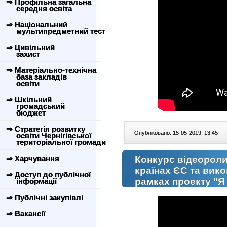
⇒ Профільна загальна
середня освіта
⇒ Національний
мультипредметний тест
⇒ Цивільний
захист
⇒ Матеріально-технічна
база закладів
освіти
⇒ Шкільний
громадський
бюджет
⇒ Стратегія розвитку
Опубліковано: 15-05-2019, 13:45
|
освіти Чернігівської
територіальної громади
⇒ Харчування
Конкурс відеоролик
країнах ЄС та вико
⇒ Доступ до публічної
рамках проекту "
інформації
⇒ Публічні закупівлі
⇒ Вакансії