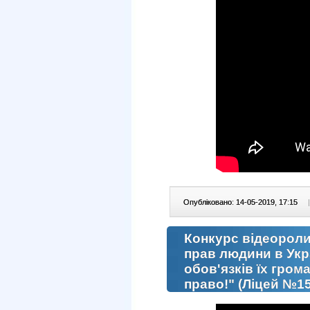
Опубліковано: 14-05-2019, 17:15
|
Конкурс відеороли
прав людини в Укра
обов'язків їх гро
право!" (Ліцей №15