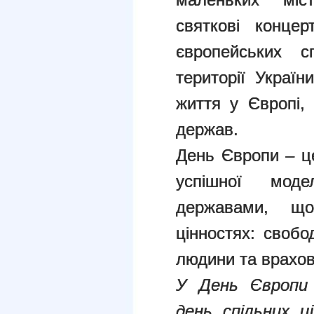
святкові концер
європейських с
території Україн
життя у Європі, 
держав.
День Європи – ц
успішної мод
державами, що
цінностях: свобо
людини та врахову
У День Європи 
день спільних ці