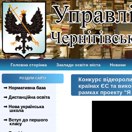
Головна сторінка
Заклади освіти міста
Новини
РОЗДІЛИ САЙТУ
Конкурс відеоролик
країнах ЄС та вико
⇒ Нормативна база
рамках проекту "
⇒ Дистанційна освіта
⇒ Нова українська
школа
⇒ Вступ до першого
класу