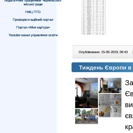
педагогічних працівників Чернігівської
міської ради
НМЦ ПТО
Профорієнтаційний портал
Портал «Моя кар’єра»
Youtube-канал управління освіти
Опубліковано: 15-05-2019, 09:43
|
Тиждень Європи в
З
Є
в
єв
к