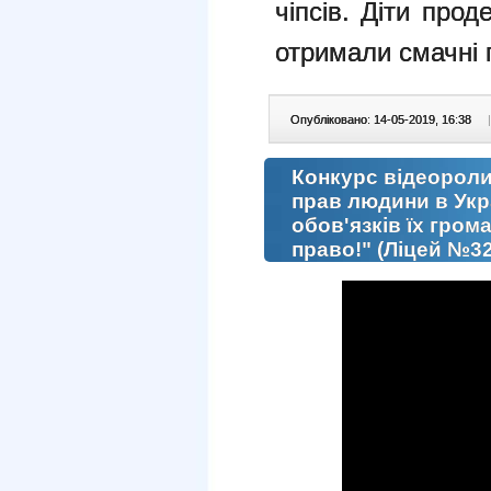
чіпсів. Діти про
отримали смачні 
Опубліковано: 14-05-2019, 16:38
|
Конкурс відеороли
прав людини в Укра
обов'язків їх гро
право!" (Ліцей №32