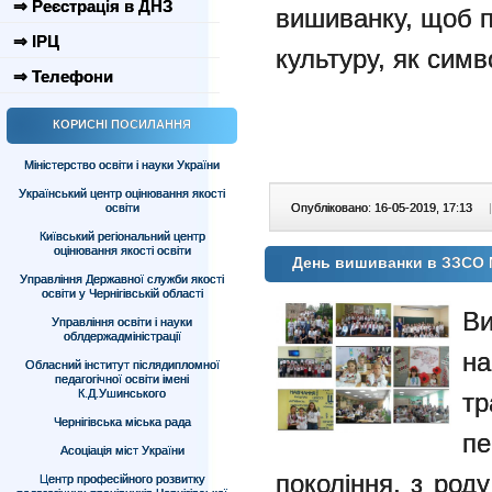
⇒ Реєстрація в ДНЗ
вишиванку, щоб п
⇒ ІРЦ
культуру, як симв
⇒ Телефони
КОРИСНІ ПОСИЛАННЯ
Міністерство освіти і науки України
Український центр оцінювання якості
освіти
Опубліковано: 16-05-2019, 17:13
|
Київський регіональний центр
оцінювання якості освіти
День вишиванки в ЗЗСО
Управління Державної служби якості
освіти у Чернігівській області
В
Управління освіти і науки
облдержадміністрації
н
Обласний інститут післядипломної
педагогічної освіти імені
К.Д.Ушинського
т
Чернігівська міська рада
п
Асоціація міст України
покоління, з роду
Центр професійного розвитку