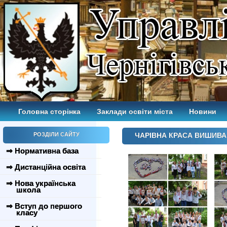
Головна сторінка
Заклади освіти міста
Новини
РОЗДІЛИ САЙТУ
ЧАРІВНА КРАСА ВИШИВ
⇒ Нормативна база
⇒ Дистанційна освіта
⇒ Нова українська
школа
⇒ Вступ до першого
класу