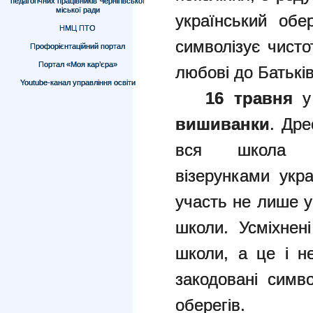
педагогічних працівників Чернігівської
міської ради
український обе
НМЦ ПТО
символізує чисто
Профорієнтаційний портал
Портал «Моя кар’єра»
любові до Батькі
Youtube-канал управління освіти
1
6 травня
вишиванки
. Дре
вся школа за
візерунками укра
участь не лише уч
школи. Усміхнен
школи, а це і н
закодовані симв
оберегів.