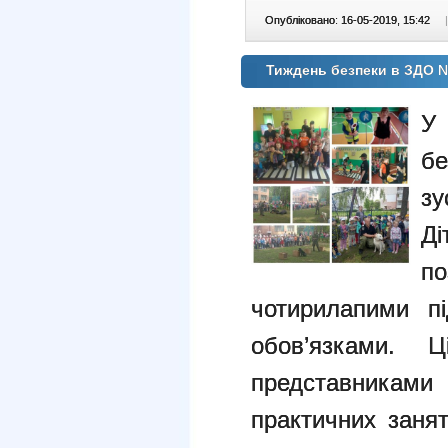
Опубліковано: 16-05-2019, 15:42
|
Тиждень безпеки в ЗДО 
У
б
зу
Д
п
чотирилапими п
обов’язками. 
представниками
практичних занят