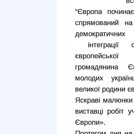
вс
“Європа починає
спрямований на
демократичних 
інтеграції с
європейської
громадянина Є
молодих україн
великої родини є
Яскраві малюнки
виставці робіт у
Європи».
Протягом дня на 