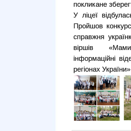
покликане зберегт
У ліцеї відбулас
Пройшов конкурс
справжня україн
віршів «Мами
інформаційні від
регіонах України»