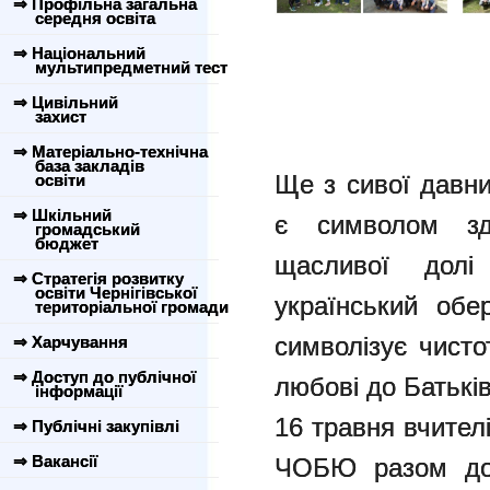
⇒ Профільна загальна
середня освіта
⇒ Національний
мультипредметний тест
⇒ Цивільний
захист
⇒ Матеріально-технічна
база закладів
Ще з сивої давн
освіти
⇒ Шкільний
є символом зд
громадський
бюджет
щасливої долі
⇒ Стратегія розвитку
освіти Чернігівської
український обе
територіальної громади
символізує чисто
⇒ Харчування
⇒ Доступ до публічної
любові до Батькі
інформації
16 травня вчител
⇒ Публічні закупівлі
⇒ Вакансії
ЧОБЮ разом дол