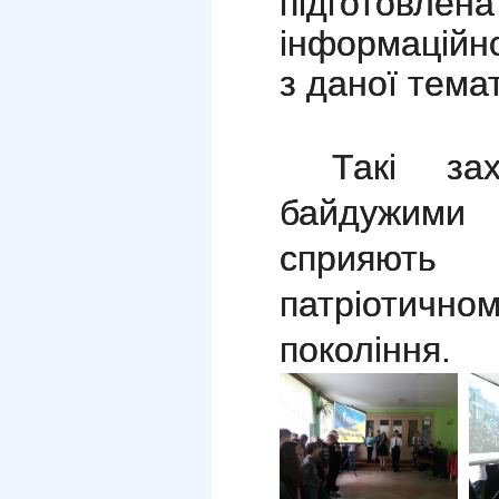
підгото
інформаційно
з даної тема
Такі за
байдужими
сприяют
патріотичн
покоління.