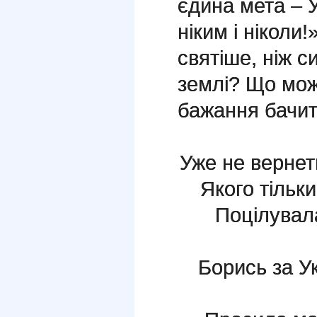
єдина мета – 
ніким і ніколи
святіше, ніж с
землі? Що мож
бажання бачит
Уже не вернет
Якого тільк
Поцілувала
Борись за Ук