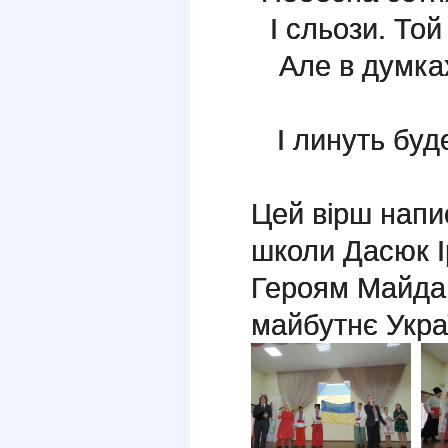
І сльози. То
Але в думках
І линуть буд
Цей вірш нап
школи Дасюк І
Героям Майдан
майбутнє Укра