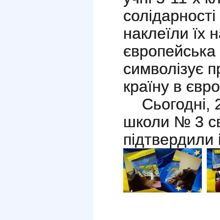
солідарності
наклеїли їх н
європейська
символізує п
країну в євро
Сьогодні, 
школи № 3 с
підтвердили 