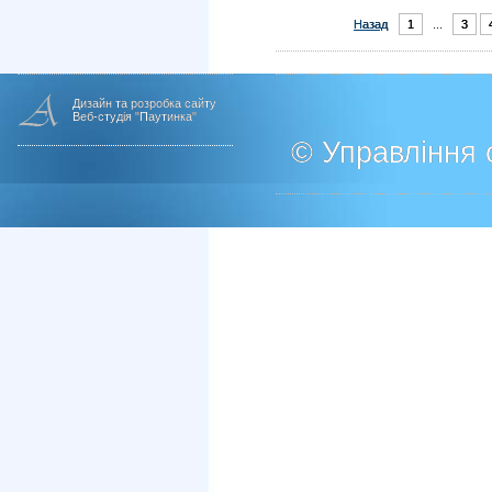
Назад
1
...
3
Дизайн та розробка сайту
Веб-студія "Паутинка"
© Управління о