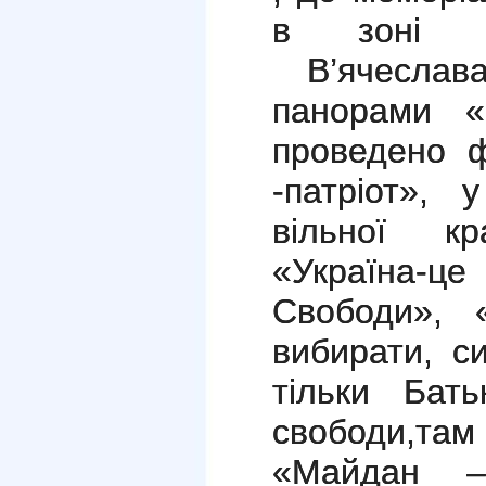
в зоні А
В’ячеслав
панорами «
проведено 
-патріот»,
вільної кр
«Україна-це
Свободи», 
вибирати, с
тільки Бат
свободи,та
«Майдан –