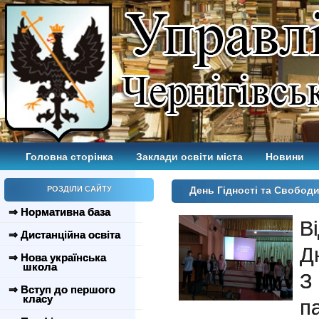
Головна сторінка
Заклади освіти міста
Новини
РОЗДІЛИ САЙТУ
День Гідності та Свободи
⇒ Нормативна база
В
⇒ Дистанційна освіта
Д
⇒ Нова українська
школа
З
⇒ Вступ до першого
класу
п