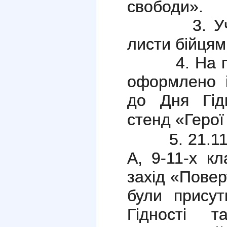
свободи».
3. Учні 3
листи бійцям
4. На пер
оформлено і
до Дня Гід
стенд «Герої
5. 21.11.20
А, 9-11-х кл
захід «Пове
були присут
Гідності 