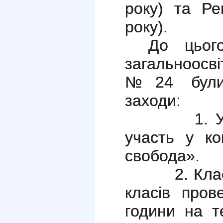
року) та Ре
року).
До цього
загальноосвіт
№24 були 
заходи:
1. Учні 1
участь у ко
свобода».
2. Класні 
класів пров
години на т