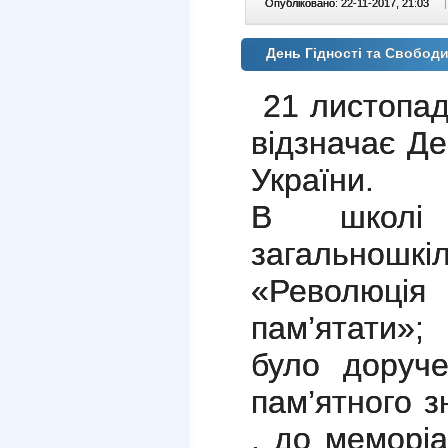
Опубліковано: 22-11-2017, 21:03
|
День Гідності та Свобод
21 листопад
відзначає Де
України.
В школі 
загальношкі
«Революція
пам’ятати»
було доруче
пам’ятного з
, до меморі