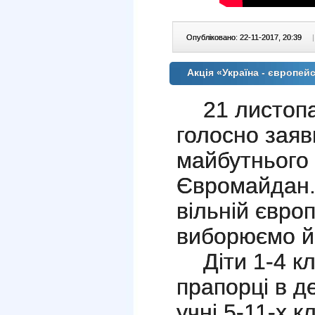
Опубліковано: 22-11-2017, 20:39
|
Акція «Україна - європе
21 листопа
голосно заяв
майбутнього
Євромайдан.
вільній європ
виборюємо й 
Діти 1-4 к
прапорці в д
учні 5-11-х к