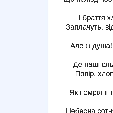
І браття х
Заплачуть, ві
Але ж душа! 
Де наші сль
Повір, хло
Як і омріяні
Небесна сотня