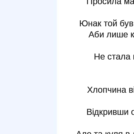
Просила ма
Юнак той був
Аби лише к
Не стала 
Хлопчина ві
Відкривши о
Але та куля в 