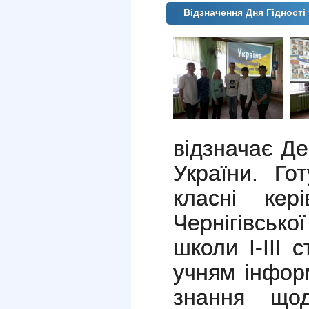
Відзначення Дня Гідност
відзначає Де
України. Го
класні кер
Чернігівськ
школи І-ІІІ
учням інфор
знання щод