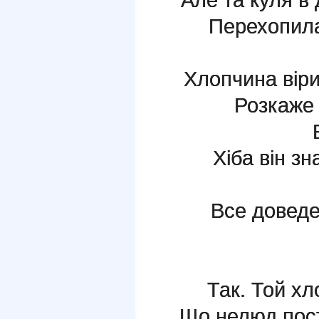
Перехопила
Хлопчина віри
Розкаже 
Хіба він з
Все доведе
Так. Той хл
Що нелюд пос