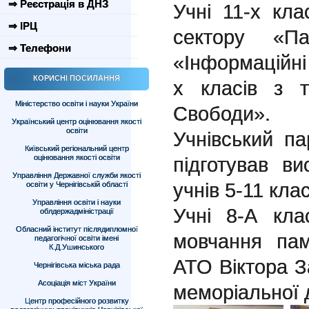
⇒ Реєстрація в ДНЗ
Учні 11-х клас
⇒ ІРЦ
сектору «П
⇒ Телефони
«Інформаційні
КОРИСНІ ПОСИЛАННЯ
х класів з т
Міністерство освіти і науки України
Свободи».
Український центр оцінювання якості
освіти
Учнівський па
Київський регіональний центр
оцінювання якості освіти
підготував в
Управління Державної служби якості
учнів 5-11 клас
освіти у Чернігівській області
Управління освіти і науки
Учні 8-А кл
облдержадміністрації
Обласний інститут післядипломної
мовчання пам
педагогічної освіти імені
К.Д.Ушинського
АТО Віктора З
Чернігівська міська рада
Асоціація міст України
меморіальної 
Центр професійного розвитку