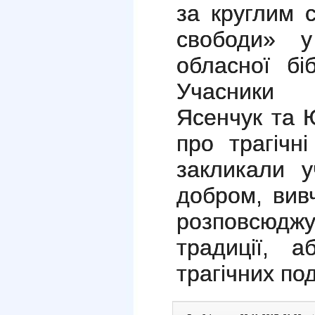
за круглим 
свободи» у 
обласної бі
Учасники 
Ясенчук та 
про трагічн
закликали у
добром, вивч
розповсюд
традиції, а
трагічних по