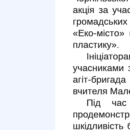
акція за уча
громадських
«Еко-місто»
пластику».
Ініціат
учасниками 
агіт-брига
вчителя Мале
Під час
продемонс
шкідливість 