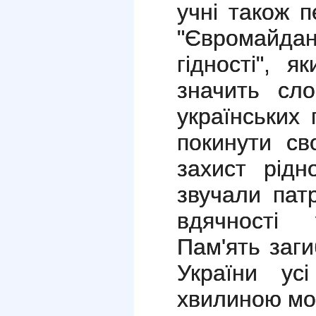
учні також 
"Євромайд
гідності", 
значить сло
українських 
покинути св
захист рідн
звучали патр
вдячності 
Пам'ять заги
України ус
хвилиною мо