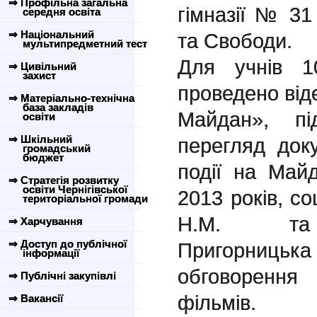
⇒ Профільна загальна
гімназії № 31
середня освіта
⇒ Національний
та Свободи.
мультипредметний тест
Для учнів 1
⇒ Цивільний
захист
проведено від
⇒ Матеріально-технічна
база закладів
Майдан», пі
освіти
⇒ Шкільний
перегляд док
громадський
бюджет
події на Май
⇒ Стратегія розвитку
освіти Чернігівської
2013 років, со
територіальної громади
Н.М. та п
⇒ Харчування
⇒ Доступ до публічної
Пригорниц
інформації
обговорення 
⇒ Публічні закупівлі
фільмів.
⇒ Вакансії