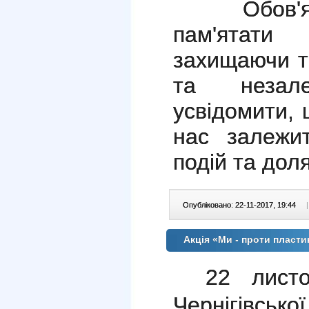
Обов'язок 
пам'ятати
захищаючи те
та незале
усвідомити, 
нас залежи
подій та дол
Опубліковано: 22-11-2017, 19:44
|
Акція «Ми - проти пласт
22 лис
Чернігівсько