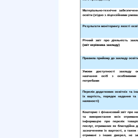
Матеріально-технічне забезпечен
освіти (згідно з ліцензійними умова
Результати моніторингу якості осві
Річний звіт про діяльність закл
(звіт керівника закладу)
Правила прийому до закладу освіт
Умови доступності закладу о
навчання осіб з особливими 
потребами
Перелік додаткових освітніх та ін
їх вартість, порядок надання та 
наявності)
Кошторис і фінансовий звіт про н
та використання всіх отримани
інформацію про перелік товарі
послуг, отриманих як благодійна д
зазначенням їх вартості, а також
отримані з інших джерел, не з