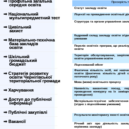
⇒ Профільна загальна
Прозорість т
середня освіта
Статут закладу освіти
⇒ Національний
Ліцензії на провадження освітньої ді
мультипредметний тест
Структура та органи управління закл
⇒ Цивільний
захист
Кадровий склад закладу освіти згідн
умовами
⇒ Матеріально-технічна
база закладів
Перелік освітніх програм, що реаліз
освіти
освіти
Територія обслуговування, закріпл
⇒ Шкільний
освіти управлінням освіти
громадський
бюджет
Ліцензований обсяг
Фактична кількість осіб, які навч
⇒ Стратегія розвитку
освіти (фактична кількість дітей 
освіти Чернігівської
поточного року)
територіальної громади
Мова (мови) освітнього процесу
Наявність вакантних посад, по
⇒ Харчування
проведення конкурсу на їх заміщен
проведення)
⇒ Доступ до публічної
Матеріально-технічне забезпечення
інформації
(згідно з ліцензійними умовами)
⇒ Публічні закупівлі
Результати моніторингу якості освіт
⇒ Вакансії
Річний звіт про діяльність закла
керівника закладу)