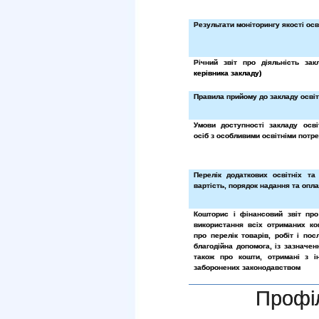
Результати моніторингу якості осв
Річний звіт про діяльність зак
керівника закладу)
Правила прийому до закладу осві
Умови доступності закладу осв
осіб з особливими освітніми потр
Перелік додаткових освітніх та 
вартість, порядок надання та опла
Кошторис і фінансовий звіт пр
використання всіх отриманих ко
про перелік товарів, робіт і пос
благодійна допомога, із зазначенн
також про кошти, отримані з і
заборонених законодавством
Профіл