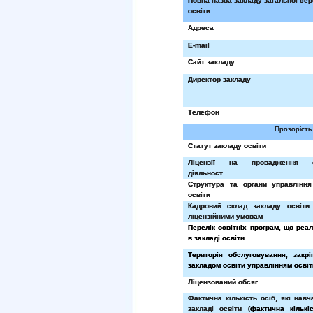
Повна назва закладу загальної сер
освіти
Адреса
E
-
mail
Сайт закладу
Директор закладу
Телефон
Прозорість 
Статут закладу освіти
Ліцензії на провадження ос
діяльност
Структура та органи управління
освіти
Кадровий склад закладу освіти 
ліцензійними умовам
Перелік освітніх програм, що реа
в закладі освіти
Територія обслуговування, закр
закладом освіти управлінням освіт
Ліцензований обсяг
Фактична кількість осіб, які нав
закладі освіти (
фактична кількі