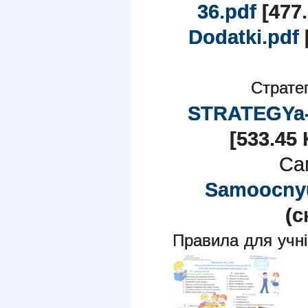
36.pdf
[477.
Dodatki.pdf
Стратег
STRATEGYa-
[533.45 
Са
Samoocny
(c
Правила для учн