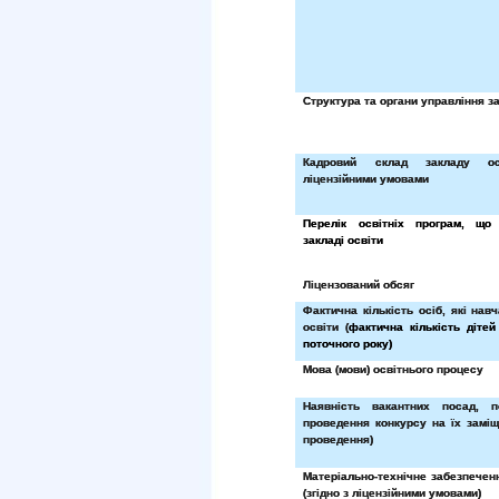
Структура та органи управління з
Кадровий склад закладу ос
ліцензійними умовами
Перелік освітніх програм, що
закладі освіти
Ліцензований обсяг
Фактична кількість осіб, які нав
освіти (
фактична кількість дітей
поточного року)
Мова (мови) освітнього процесу
Наявність вакантних посад, 
проведення конкурсу на їх заміщ
проведення)
Матеріально-технічне забезпечен
(згідно з ліцензійними умовами)