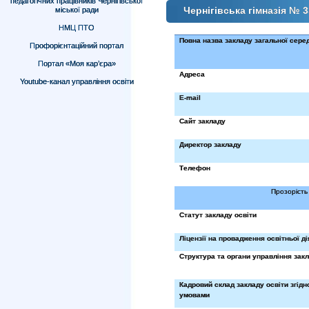
педагогічних працівників Чернігівської
Чернігівська гімназія № 3
міської ради
НМЦ ПТО
Повна назва закладу загальної серед
Профорієнтаційний портал
Портал «Моя кар’єра»
Адреса
Youtube-канал управління освіти
E
-
mail
Сайт закладу
Директор закладу
Телефон
Прозорість 
Статут закладу освіти
Ліцензії на провадження освітньої ді
Структура та органи управління закл
Кадровий склад закладу освіти згідн
умовами