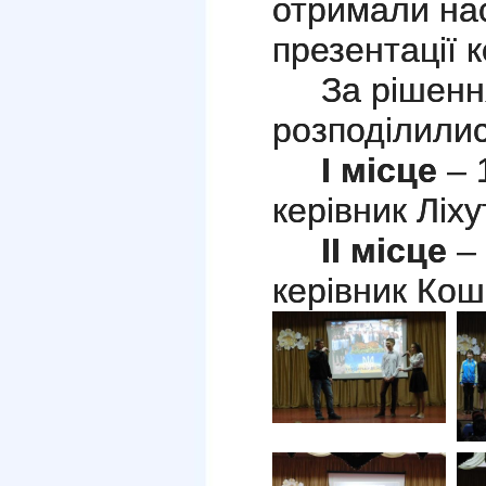
отримали нас
презентації 
За рішення
розподілилис
І місце
– 
керівник Ліху
ІІ місце
– 
керівник Коше