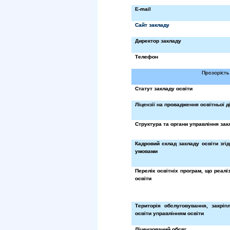
E
-
mail
Сайт закладу
Директор закладу
Телефон
Прозорість 
Статут закладу освіти
Ліцензії на провадження освітньої д
Структура та органи управління зак
Кадровий склад закладу освіти згід
умовами
Перелік освітніх програм, що реалі
освіти
Територія обслуговування, закріп
освіти управлінням освіти
Ліцензований обсяг