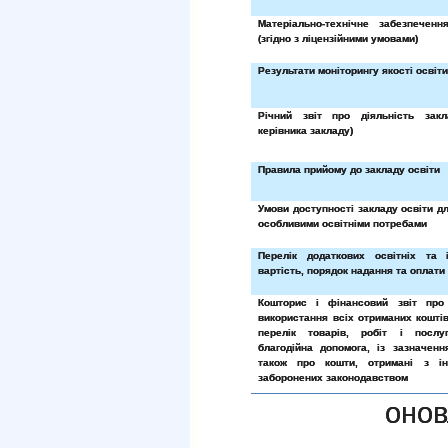
Матеріально-технічне забезпеченн
(згідно з ліцензійними умовами)
Результати моніторингу якості освіт
Річний звіт про діяльність закл
керівника закладу)
Правила прийому до закладу освіти
Умови доступності закладу освіти дл
особливими освітніми потребами
Перелік додаткових освітніх та 
вартість, порядок надання та оплати 
Кошторис і фінансовий звіт про
використання всіх отриманих кошті
перелік товарів, робіт і послу
благодійна допомога, із зазначенн
також про кошти, отримані з і
заборонених законодавством
онов