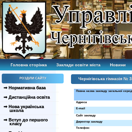
Головна сторінка
Заклади освіти міста
Новини
РОЗДІЛИ САЙТУ
Чернігівська гімназія № 3
⇒ Нормативна база
Повна назва закладу загальної сере
⇒ Дистанційна освіта
Адреса
⇒ Нова українська
E-mail
школа
Сайт закладу
⇒ Вступ до першого
Директор закладу
класу
Телефон