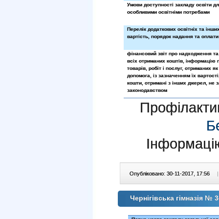
Умови доступності закладу освіти дл
особливими освітніми потребами
Перелік додаткових освітніх та інших
вартість, порядок надання та оплати 
фінансовий звіт про надходження та
всіх отриманих коштів, інформацію 
товарів, робіт і послуг, отриманих як
допомога, із зазначенням їх вартості
кошти, отримані з інших джерел, не 
законодавством
Профілакти
Б
Інформаці
Опубліковано: 30-11-2017, 17:56
|
Чернігівська гімназія № 3