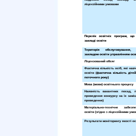
ліцензійними умовами
Перелік освітніх програм, що
закладі освіти
Територія обслуговування,
закладом освіти управлінням осв
Ліцензований обсяг
Фактична кількість осіб, які нав
освіти (
фактична кількість діте
поточного року)
Мова (мови) освітнього процесу
Наявність вакантних посад, 
проведення конкурсу на їх заміщ
проведення)
Матеріально-технічне забез
освіти (згідно з ліцензійними умо
Результати моніторингу якості ос