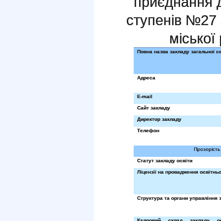
приєднання д
ступенів №27 
міської
Повна назва закладу загальної с
Адреса
E
-
mail
Сайт закладу
Директор закладу
Телефон
Прозорість 
Статут закладу освіти
Ліцензії на провадження освітньо
Структура та органи управління 
Кадровий склад закладу о