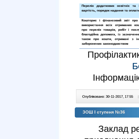
Перелік додаткових освітніх та 
вартість, порядок надання та оплати
Кошторис і фінансовий звіт про
використання всіх отриманих ко
про перелік товарів, робіт і пос
благодійна допомога, із зазначенн
також про кошти, отримані з і
заборонених законодавством
Профілакти
Б
Інформаці
Опубліковано: 30-11-2017, 17:55
|
ЗОШ І ступеня №36
Заклад ре