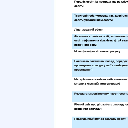
Перелік освітніх програм, що реаліз
освіти
Територія обслуговування, закріпле
освіти управлінням освіти
Ліцензований обсяг
Фактична кількість осіб, які навчают
освіти (
фактична кількість дітей ста
поточного року)
Мова (мови) освітнього процесу
Наявність вакантних посад, порядок
проведення конкурсу на їх заміщення
проведення)
Матеріально-технічне забезпечення 
(згідно з ліцензійними умовами)
Результати моніторингу якості освіт
Річний звіт про діяльність закладу о
керівника закладу)
Правила прийому до закладу освіти