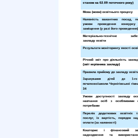
станом на 02.09 поточного року)
Мова (мови) освітнього процесу
Наявність вакантних посад, п
умови проведення конкурс
заміщення (у разі його проведення)
Матеріально-технічне забез
закладу освіти
Результати моніторингу якості осв
Річний звіт про діяльність закла
(звіт керівника закладу)
Правила прийому до закладу освіт
Зарахування дітей до 1-г
школи
Чернігівської гі
початкової
34
Умови доступності закладу ос
навчання осіб з особливими о
потребами
Перелік додаткових освітніх 
послуг, їх вартість, порядок н
оплати (за наявності)
Кошторис і фінансовий з
надходження та використан