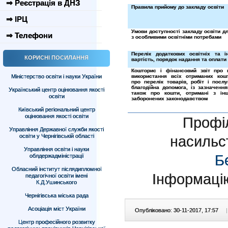
⇒ Реєстрація в ДНЗ
Правила прийому до закладу освіти
⇒ ІРЦ
Умови доступності закладу освіти д
⇒ Телефони
з особливими освітніми потребами
Перелік додаткових освітніх та і
КОРИСНІ ПОСИЛАННЯ
вартість, порядок надання та оплати 
Кошторис і фінансовий звіт про 
Міністерство освіти і науки України
використання всіх отриманих кош
про перелік товарів, робіт і посл
благодійна допомога, із зазначення
Український центр оцінювання якості
також про кошти, отримані з ін
освіти
заборонених законодавством
Київський регіональний центр
оцінювання якості освіти
Профіл
Управління Державної служби якості
освіти у Чернігівській області
насильс
Управління освіти і науки
Б
облдержадміністрації
Обласний інститут післядипломної
Інформаці
педагогічної освіти імені
К.Д.Ушинського
Чернігівська міська рада
Асоціація міст України
Опубліковано: 30-11-2017, 17:57
|
Центр професійного розвитку