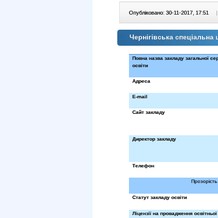
Опубліковано: 30-11-2017, 17:51
|
Чернігівська спеціальна
Повна назва закладу загальної се
освіти
Адреса
E-mail
Сайт закладу
Директор закладу
Телефон
Прозорість 
Статут закладу освіти
Ліцензії на провадження освітньої