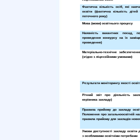
Фактична кількість осіб, які нав
освіти (фактична кількість дітей
поточного року)
Мова (мови) освітнього процесу
Наявність вакантних посад, п
проведення конкурсу на їх заміще
проведення)
Матеріально-технічне забезпеченн
(згідно з ліцензійними умовами)
Результати моніторингу якості освіт
Річний звіт про діяльність закл
керівника закладу)
Правила прийому до закладу освіт
Положення про загальноосвітній на
правила прийому для закладів новог
Умови доступності закладу освіти 
з особливими освітніми потребами