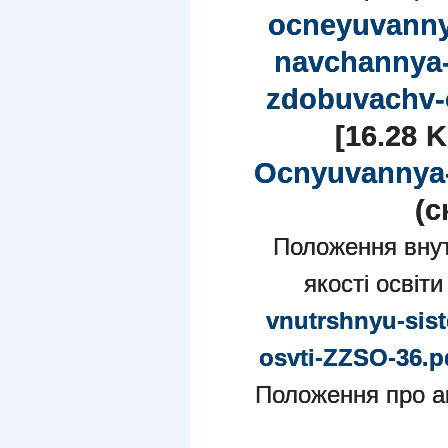
ocneyuvannya
navchannya-
zdobuvachv-o
[16.28 
Ocnyuvannya-
(c
Положення вну
якості осві
vnutrshnyu-sis
osvti-ZZSO-36.p
Положення про а