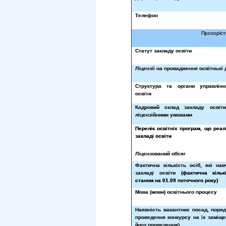
Телефон
Прозоріст
Статут закладу освіти
Ліцензії на провадження освітньої 
Структура та органи управлінн
освіти
Кадровий склад закладу освіти
ліцензійними умовами
Перелік освітніх програм, що реа
закладі освіти
Ліцензований обсяг
Фактична кількість осіб, які на
закладі освіти (
фактична кільк
станом на 01.09 поточного року)
Мова (мови) освітнього процесу
Наявність вакантних посад, поряд
проведення конкурсу на їх заміще
його проведення)