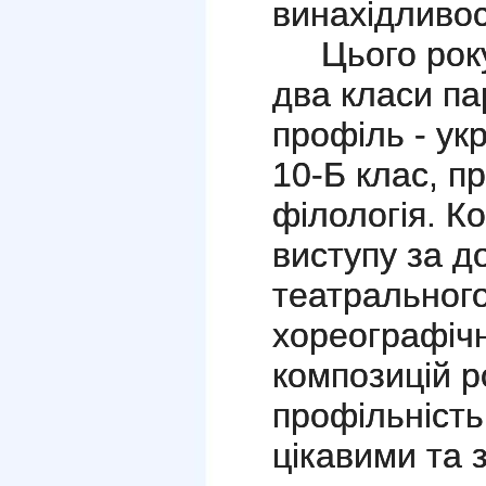
винахідливос
Цього року
два класи па
профіль - ук
10-Б клас, п
філологія. Ко
виступу за д
театрального
хореографіч
композицій 
профільність
цікавими та 