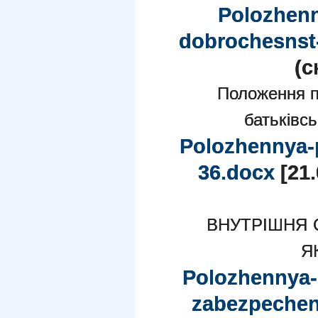
Polozhen
dobrochesnst
(c
Положення пр
батьківс
Polozhennya-
36.docx
[21.
ВНУТРІШНЯ 
Я
Polozhennya-
zabezpechen