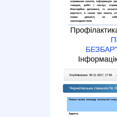
отриманих коштів, інформацію пр
товарів, робіт і послуг, отри
благодійна допомога, із зазнач
вартості, а також про кошти, о
інших джерел, не забор
законодавством
Профілактика
П
БЕЗБАР
Інформаці
Опубліковано: 30-11-2017, 17:56
|
Чернігівська гімназія № 3
Повна назва закладу загальної сере
Адреса