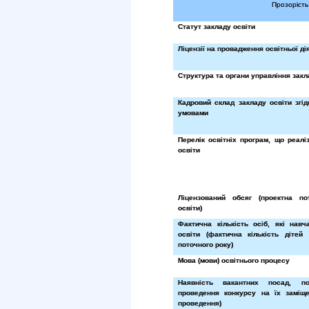
Прозорість
Статут закладу освіти
Ліцензії на провадження освітньої ді
Структура та органи управління закл
Кадровий склад закладу освіти згід
умовами
Перелік освітніх програм, що реалі
освіти
Ліцензований обсяг (проектна по
освіти)
Фактична кількість осіб, які навч
освіти (фактична кількість дітей
поточного року)
Мова (мови) освітнього процесу
Наявність вакантних посад, п
проведення конкурсу на їх заміще
проведення)