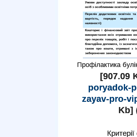
Умови доступності закладу осв
осіб з особливими освітніми пот
Перелік додаткових освітніх та
вартість, порядок надання
наявності)
Кошторис і фінансовий звіт пр
використання всіх отриманих ко
про перелік товарів, робіт і пос
благодійна допомога, із зазначен
також про кошти, отримані з 
заборонених законодавством
Профілактика булі
[907.09 
poryadok-p
zayav-pro-vi
Kb] 
Критерії