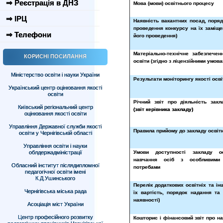
⇒ Реєстрація в ДНЗ
Мова (мови) освітнього процесу
⇒ ІРЦ
Наявність вакантних посад, поряд
проведення конкурсу на їх заміще
⇒ Телефони
його проведення)
Матеріально-технічне забезпечен
КОРИСНІ ПОСИЛАННЯ
освіти (згідно з ліцензійними умова
Міністерство освіти і науки України
Результати моніторингу якості осві
Український центр оцінювання якості
освіти
Річний звіт про діяльність закл
Київський регіональний центр
(звіт керівника закладу)
оцінювання якості освіти
Управління Державної служби якості
Правила прийому до закладу освіт
освіти у Чернігівській області
Управління освіти і науки
облдержадміністрації
Умови доступності закладу о
навчання осіб з особливими 
Обласний інститут післядипломної
потребами
педагогічної освіти імені
К.Д.Ушинського
Перелік додаткових освітніх та ін
Чернігівська міська рада
їх вартість, порядок надання та 
наявності)
Асоціація міст України
Центр професійного розвитку
Кошторис і фінансовий звіт про н