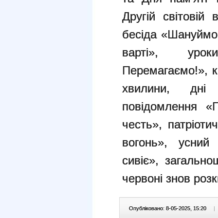
Другій світовій 
бесіда «Шануймо 
варті», урок
Перемагаємо!», к
хвилини, дні 
повідомлення «П
честь», патріоти
вогонь», усний
сивіє», загальн
червоні знов роз
Опубліковано: 8-05-2025, 15:20
|