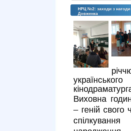
НРЦ №2: заходи з нагоди 
Довженка
річ
українськ
кінодраматур
Виховна годи
– геній свого
спілкуванн