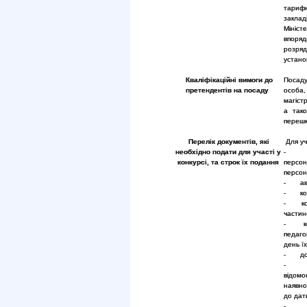
тарифно
заклад
Мініс
впоря
розряд
устано
Кваліфікаційні вимоги до
Посаду
претендентів на посаду
особа,
магіст
а тако
перешк
Перелік документів, які
Для уч
необхідно подати для участі у
- зая
конкурсі, та строк їх подання
персо
персон
- авто
- копі
- копі
частин
- копі
педаго
день ї
- доку
відомо
наявно
до дат
- на