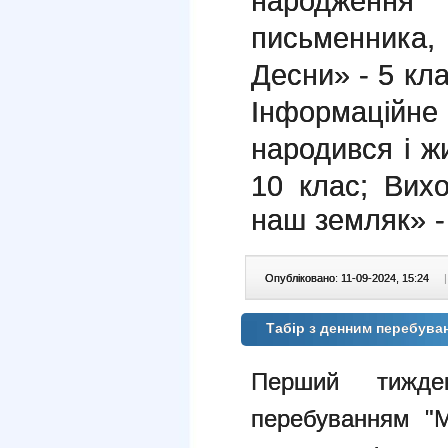
народження 
письменника
Десни» - 5 кла
Інформацій
народився і ж
10 клас
;
Вихо
наш земляк» -
Опубліковано: 11-09-2024, 15:24
|
Табір з денним перебув
Перший тижд
перебуванням 