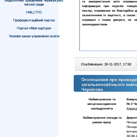
педагогічних працівників Чернігівської
та використання всіх отримани
міської ради
інформацію про перелік товарі
послуг, отриманих як благодійна д
НМЦ ПТО
зазначенням їх вартості, а також
отримані з інших джерел, не з
Профорієнтаційний портал
законодавством
Портал «Моя кар’єра»
Youtube-канал управління освіти
Опубліковано: 30-11-2017, 17:50
|
Оголошення про проведен
загальноосвітнього навч
Чернігова
Найменування та
Комуна
місцезнаходження
№ 2 Че
закладу
освіти
Адреса
Найменування посади та
Дирек
умови праці
Посадо
Посадо
контра
30.08.