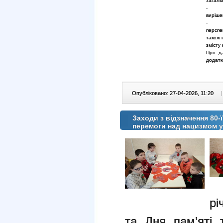
загаль
- пер
виріше
- пу
перспе
також 
змісту
Про да
додатк
Опубліковано: 27-04-2026, 11:20
|
Заходи з відзначення 80-
перемоги над нацизмом у 
рі
та Дня пам’яті