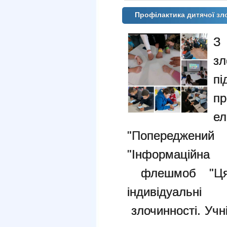
Профілактика дитячої зл
З
з
п
п
е
"Попереджен
"Інформаційна
флешмоб "Ця 
індивідуальн
злочинності. Учн