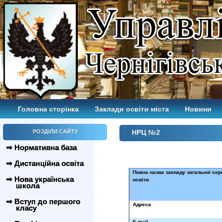
Головна сторінка
Заклади освіти міста
Новини
РОЗДІЛИ САЙТУ
НРЦ №2
⇒ Нормативна база
⇒ Дистанційна освіта
Повна назва закладу загальної сер
⇒ Нова українська
освіти
школа
⇒ Вступ до першого
Адреса
класу
E-mail