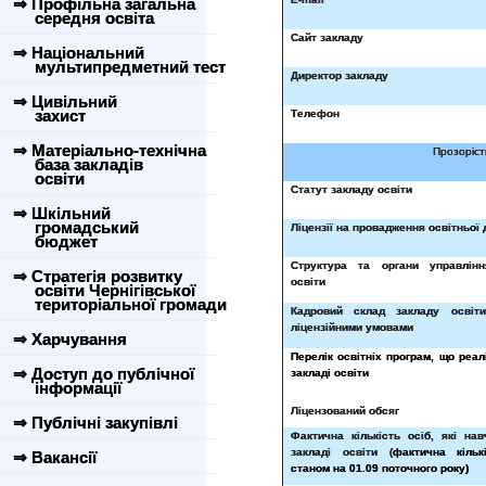
⇒ Профільна загальна
середня освіта
Сайт закладу
⇒ Національний
мультипредметний тест
Директор закладу
⇒ Цивільний
захист
Телефон
⇒ Матеріально-технічна
Прозоріст
база закладів
освіти
Статут закладу освіти
⇒ Шкільний
громадський
Ліцензії на провадження освітньої 
бюджет
Структура та органи управлінн
⇒ Стратегія розвитку
освіти
освіти Чернігівської
територіальної громади
Кадровий склад закладу освіти
ліцензійними умовами
⇒ Харчування
Перелік освітніх програм, що реа
⇒ Доступ до публічної
закладі освіти
інформації
Ліцензований обсяг
⇒ Публічні закупівлі
Фактична кількість осіб, які на
закладі освіти (
фактична кільк
⇒ Вакансії
станом на 01.09 поточного року)