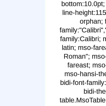
bottom:10.0pt;
line-height:1
orphan; f
family:"Calibri"
family:Calibri;
latin; mso-far
Roman"; mso-
fareast; mso-
mso-hansi-the
bidi-font-fami
bidi-th
table.MsoTabl