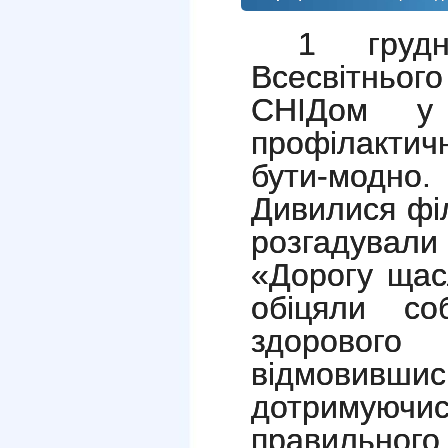
1 груд
Всесвітньо
СНІДом у 
профілакти
бути-модн
Дивилися філ
розгадували
«Дорогу щас
обіцяли со
здоровог
відмовившись
дотримую
правильного