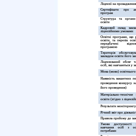
Ліцензії на провадження
Сертифікати про ак
програм
Структура та органи
освіти
Кадровий склад закл
ліцензійними умовами
Освітні програми, що р
освіти, та перелік осв
передбачені відпо
програмою
Територія обслуговув
закладом освіти його з
Ліцензований обсяг т
осіб, які навчаються у з
Мова (мови) освітнього
Наявність вакантних п
проведення конкурсу на
його проведення)
Матеріально-технічне 
освіти (згідно з ліценз
Результати моніторингу 
Річний звіт про діяльніс
Правила прийому до зак
Умови доступності 
навчання осіб з ос
потребами