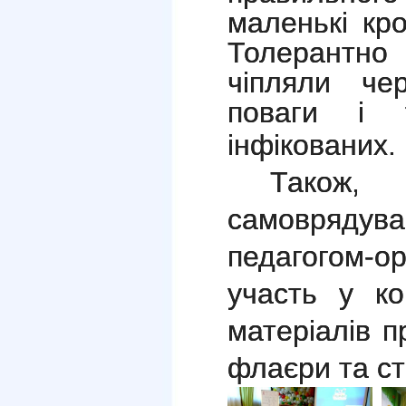
маленькі кр
Толерантн
чіпляли че
поваги і 
інфікованих.
Тако
самовряд
педагогом-
участь у ко
матеріалів п
флаєри та ст