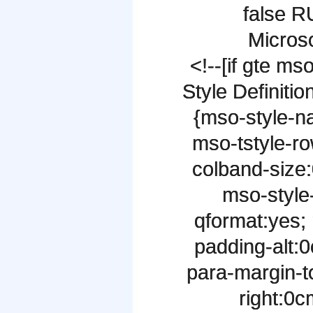
false 
Microso
<!--[if gte ms
Style Definiti
{mso-style-
mso-tstyle-ro
colband-size
mso-style-
qformat:yes; 
padding-alt:
para-margin-t
right:0