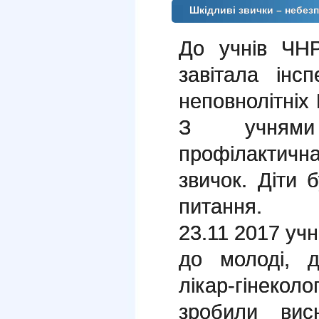
Шкідливі звички – небезп
До учнів ЧН
завітала інс
неповнолітніх 
З учнями
профілактичн
звичок. Діти 
питання.
23.11 2017 учн
до молоді, 
лікар-гінеколо
зробили вис