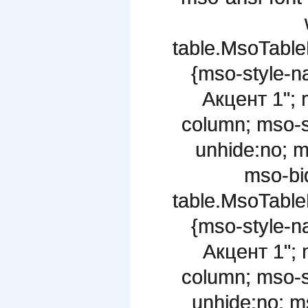
table.MsoTable
{mso-style-n
Акцент 1"; m
column; mso-st
unhide:no; m
mso-bid
table.MsoTabl
{mso-style-n
Акцент 1"; m
column; mso-st
unhide:no; ms