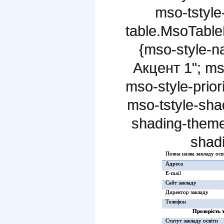
mso-tstyle
table.MsoTabl
{mso-style-n
Акцент 1"; ms
mso-style-prior
mso-tstyle-sh
shading-theme
shadi
Повна назва закладу осв
Адреса
E-mail
Сайт закладу
Директор закладу
Телефон
Прозорість т
Статут закладу освіти