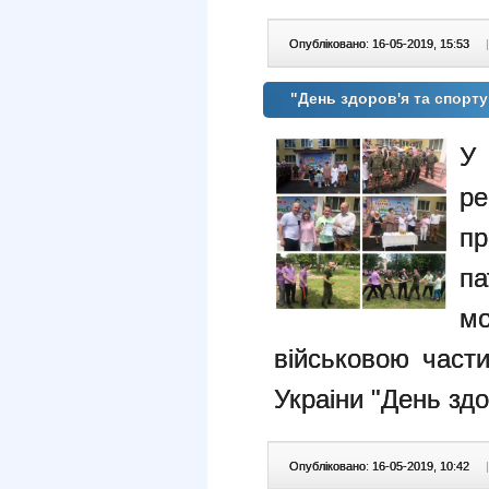
Опубліковано: 16-05-2019, 15:53
|
"День здоров'я та спорту
У
р
пр
па
м
вiйськовою части
Украiни "День здо
Опубліковано: 16-05-2019, 10:42
|