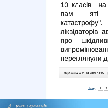
10 класiв на
пам ятi п
катастрофу".
ліквідаторів 
про шкідлив
випромінюван
переглянули д
Опубліковано: 26-04-2019, 14:45
|
Назад
1
2
Дизайн та розробка сайту