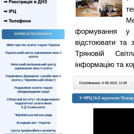
⇒ Реєстрація в ДНЗ
те
⇒ ІРЦ
Ме
⇒ Телефони
формування у
КОРИСНІ ПОСИЛАННЯ
відстоювати та 
Міністерство освіти і науки України
Тряновій Світ
Український центр оцінювання якості
освіти
інформацію та ко
Київський регіональний центр
оцінювання якості освіти
Управління Державної служби якості
освіти у Чернігівській області
Опубліковано: 6-09-2019, 12:58
|
Управління освіти і науки
облдержадміністрації
У НРЦ №2 вручали Оскар
Обласний інститут післядипломної
педагогічної освіти імені
К.Д.Ушинського
Чернігівська міська рада
Асоціація міст України
Центр професійного розвитку