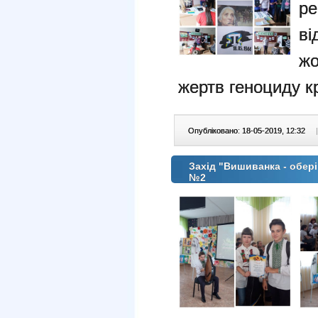
р
в
жо
жертв геноциду к
Опубліковано: 18-05-2019, 12:32
|
Захiд "Вишиванка - оберi
№2