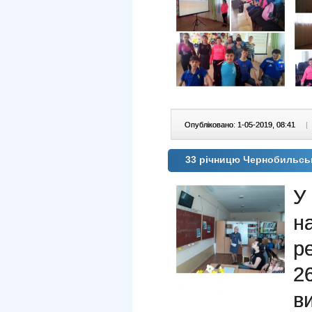
Опубліковано: 1-05-2019, 08:41
|
33 річницю Чернобильськ
У
н
р
2
в