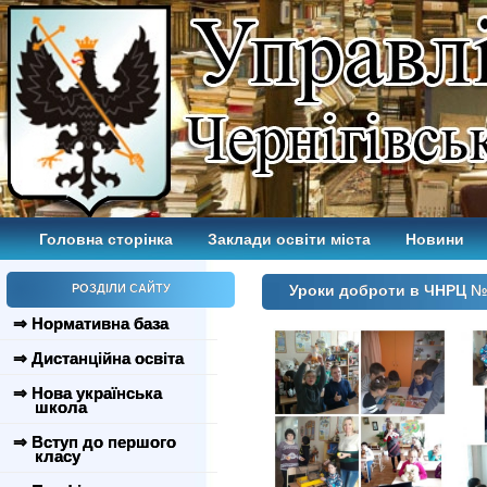
Головна сторінка
Заклади освіти міста
Новини
РОЗДІЛИ САЙТУ
Уроки доброти в ЧНРЦ 
⇒ Нормативна база
⇒ Дистанційна освіта
⇒ Нова українська
школа
⇒ Вступ до першого
класу