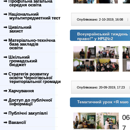
⇒ Профільна загальна
середня освіта
⇒ Національний
мультипредметний тест
Опубліковано: 2-10-2019, 16:08
|
⇒ Цивільний
захист
Всеукраїнський тиждень з
право!" у НРЦ№2
⇒ Матеріально-технічна
база закладів
освіти
⇒ Шкільний
громадський
бюджет
⇒ Стратегія розвитку
освіти Чернігівської
територіальної громади
Опубліковано: 20-09-2019, 17:23
|
⇒ Харчування
⇒ Доступ до публічної
Тематичний урок «Я маю
інформації
⇒ Публічні закупівлі
06
⇒ Вакансії
7