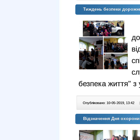
Тиждень безпеки дорожн
У
д
в
с
с
безпека життя" з 
Опубліковано: 10-05-2019, 13:42
|
Вiдзначення Дня охорон