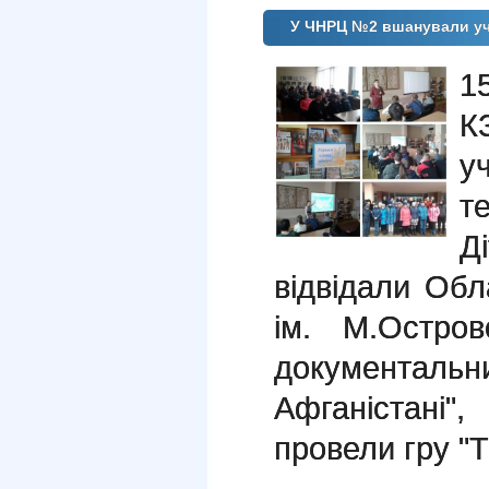
У ЧНРЦ №2 вшанували уча
1
К
у
т
Д
відвідали Обл
ім. М.Остров
документаль
Афганістані
провели гру "Т