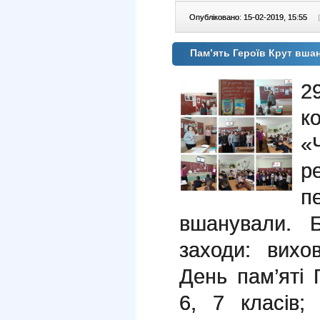
Опубліковано: 15-02-2019, 15:55
|
Пам’ять Героїв Крут вш
2
к
«
р
п
вшанували
. Б
заходи: вихо
День пам’яті 
6, 7 класів;