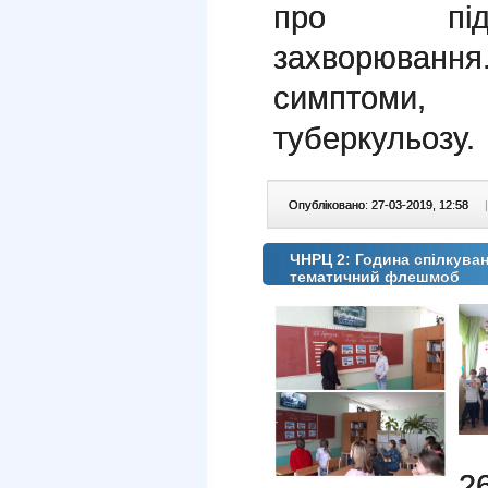
про підс
захворюван
симптоми, 
туберкульозу.
Опубліковано: 27-03-2019, 12:58
|
ЧНРЦ 2: Година спiлкуван
тематичний флешмоб
2