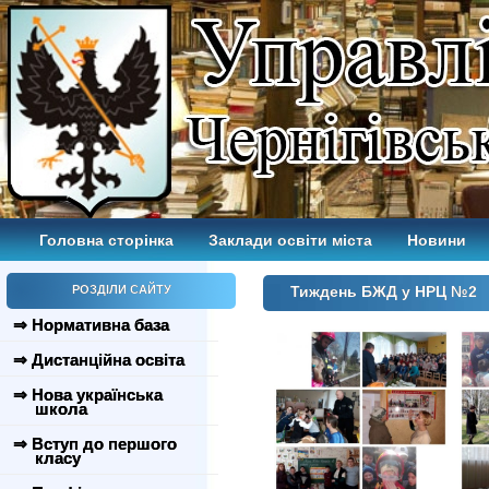
Головна сторінка
Заклади освіти міста
Новини
РОЗДІЛИ САЙТУ
Тиждень БЖД у НРЦ №2
⇒ Нормативна база
⇒ Дистанційна освіта
⇒ Нова українська
школа
⇒ Вступ до першого
класу