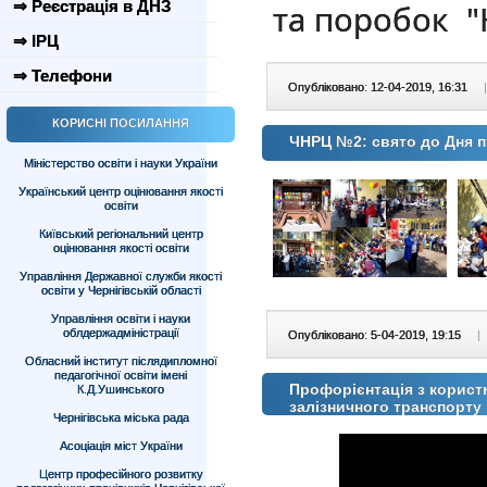
⇒ Реєстрація в ДНЗ
та поробок "
⇒ ІРЦ
⇒ Телефони
Опубліковано: 12-04-2019, 16:31
|
КОРИСНІ ПОСИЛАННЯ
ЧНРЦ №2: свято до Дня п
Міністерство освіти і науки України
Український центр оцінювання якості
освіти
Київський регіональний центр
оцінювання якості освіти
Управління Державної служби якості
освіти у Чернігівській області
Управління освіти і науки
облдержадміністрації
Опубліковано: 5-04-2019, 19:15
|
Обласний інститут післядипломної
педагогічної освіти імені
Профорієнтація з корист
К.Д.Ушинського
залізничного транспорту
Чернігівська міська рада
Асоціація міст України
Центр професійного розвитку