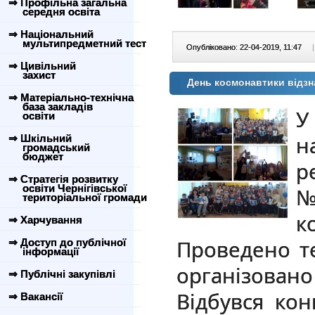
⇒ Профільна загальна
середня освіта
⇒ Національний
мультипредметний тест
Опубліковано: 22-04-2019, 11:47
|
⇒ Цивільний
захист
День космонавтики відз
⇒ Матеріально-технічна
база закладів
У
освіти
н
⇒ Шкільний
громадський
бюджет
р
⇒ Стратегія розвитку
освіти Чернігівської
№
територіальної громади
к
⇒ Харчування
Проведено т
⇒ Доступ до публічної
інформації
організовано
⇒ Публічні закупівлі
Відбувся ко
⇒ Вакансії