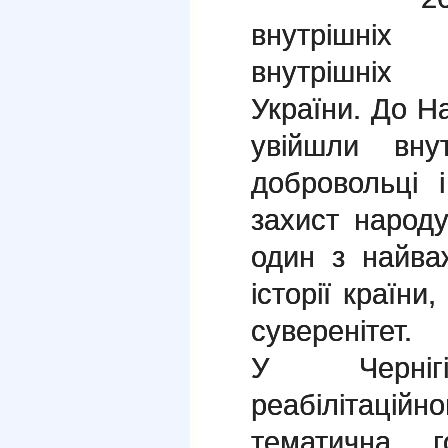
внутрішніх
внутр
України. До На
увійшли внут
добровольці 
захист народу
один з найва
історії країни,
суверенітет.
У Чернігі
реабілітаці
тематична г