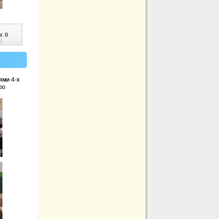
в:
0
|
ями 4-х
ро