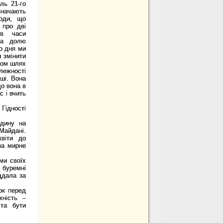
ль 21-го
значають
боди, що
 про дві
 в часи
на долю
го дня ми
и змінити
дом шлях
лежності
оші. Вона
що вона в
 і вчить
Гідності
годину на
 Майдані.
квіти до
за мирне
ми своїх
 буремні
ддала за
ок перед
жність –
 та бути