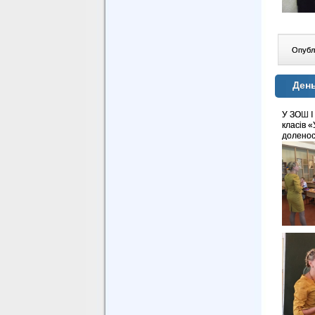
Опублі
День
У ЗОШ І
класів 
доленосн