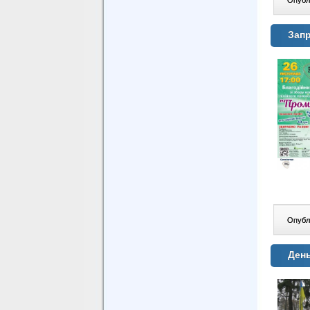
Запр
Опублі
День