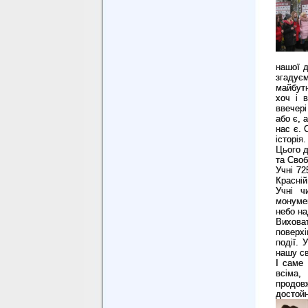
нашої д
згадуєм
майбут
хоч і 
ввечері
або є, 
нас є. 
історія.
Цього д
та Своб
Учні 72
Красній
Учні ч
монуме
небо н
Виховат
поверх
події. 
нашу св
І саме
всіма,
продов
достойн