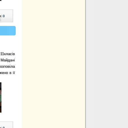
в:
0
|
-11класів
 Майдані
озповіла
жено в ії
в:
0