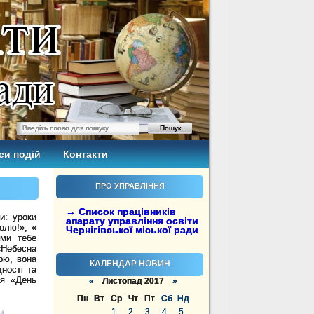
си подій
Контакти
ПРО УПРАВЛІННЯ
→ Список працівників
и: уроки
апарату управління освіти
олю!», «
Чернігівської міської ради
 ми тебе
«Небесна
ою, вона
КАЛЕНДАР НОВИН
дності та
ня «День
«
Листопад 2017
»
Пн
Вт
Ср
Чт
Пт
Сб
Нд
1
2
3
4
5