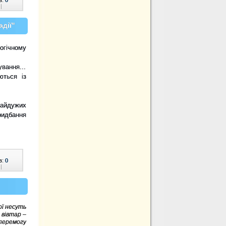
|
дії"
огічному
вання...
ються із
байдужих
ридбання
в:
0
|
ої несуть
 вівтар
–
перемогу