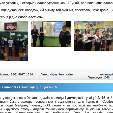
 були українці, і створили слово українське», «Лунай, величне наше слов
ниця духовності народу», «Я візьму той рушник, простелю, наче долю…»
 серця рідне слово ллється».
ковано: 22-11-2017, 13:01
|
Автор:
Управління освіти
Коментарі
Переглядів:
1048
 Гідності і Свободи у ліцеї №15
 утвердження в Україні ідеалів свободи і демократії у ліцеї №15 м. Ч
иться багато заходів, серед яких і відзначення Дня Гідності і Своб
сні події Майдану початку ХХІ століття та про мрії на майбутнє й
ні «круглого столу» лідерів Учнівського парламенту ліцею на тему: «
пільна відповідальність за майбутнє». Учні 8-х класів пере