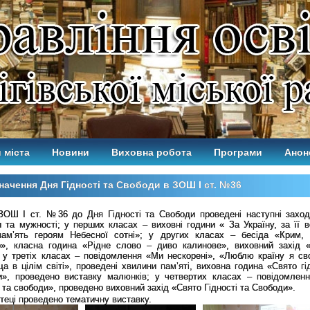
 міста
Новини
Виховна робота
Програми
Анон
начення Дня Гідності та Свободи в ЗОШ І ст. №36
ЗОШ І ст. №36 до Дня Гідності та Свободи проведені наступні заход
 та мужності;
у перших класах – виховні години « За Україну, за її в
пам’ять героям Небесної сотні»; у других класах – бесіда «Крим,
», класна година «Рідне слово – диво калинове», виховний захід 
; у третіх класах – повідомлення «Ми нескорені», «Люблю країну я св
а в цілім світі», проведені хвилини пам’яті, виховна година «Свято гі
и», проведено виставку малюнків; у четвертих класах – повідомлен
і та свободи», проведено виховний захід «Свято Гідності та Свободи».
отеці проведено тематичну виставку.