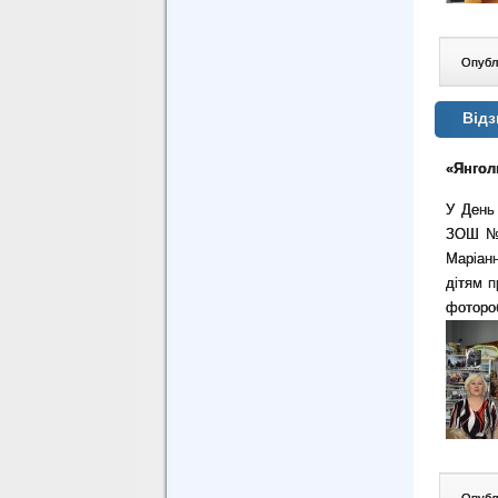
Опублі
Відз
«Янгол
У День 
ЗОШ №1
Маріанн
дітям п
фоторо
Опублі