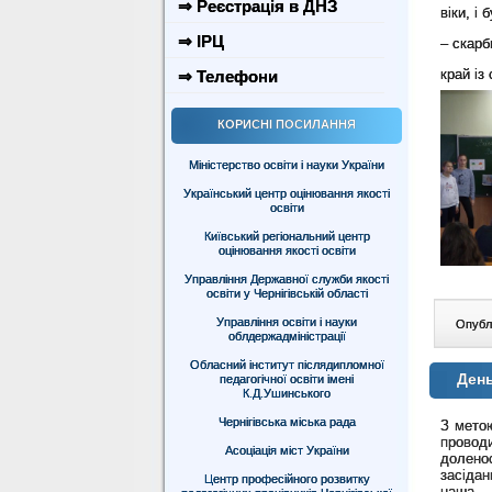
⇒ Реєстрація в ДНЗ
віки, і
⇒ ІРЦ
– скарб
край із
⇒ Телефони
КОРИСНІ ПОСИЛАННЯ
Міністерство освіти і науки України
Український центр оцінювання якості
освіти
Київський регіональний центр
оцінювання якості освіти
Управління Державної служби якості
освіти у Чернігівській області
Управління освіти і науки
Опублі
облдержадміністрації
Обласний інститут післядипломної
День
педагогічної освіти імені
К.Д.Ушинського
Чернігівська міська рада
З метою
провод
Асоціація міст України
долено
засідан
Центр професійного розвитку
наша с