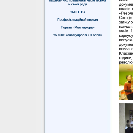
педагогічних працівників Чернігівської
докуме
міської ради
класів
НМЦ ПТО
«Револю
Сотні)
Профорієнтаційний портал
загибл
навчаль
Портал «Моя кар’єра»
учнів 
корпусу
Youtube-канал управління освіти
випуск
докуме
вписано
Класово
години
революц