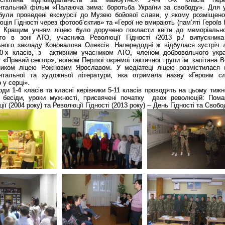
нтальний фільм «Палаюча зима: боротьба України за свободу». Для у
 були проведені екскурсії до Музею бойової слави, у якому розміщено
ція Гідності через фотооб’єктив» та «Герої не вмирають (пам’яті Героїв
». Кращим учням ліцею було доручено покласти квіти до меморіальн
ого в зоні АТО, учасника Революції Гідності /2013 р./ випускник
ного закладу Коновалова Олексія. Напередодні ж відбулася зустріч лі
10-х класів, з активним учасником АТО, членом добровольчого укра
 «Правий сектор», воїном Першої окремої тактичної групи ім. капітана 
ником ліцею Рожновим Ярославом. У медіатеці ліцею розмістилася 
нтальної та художньої літератури, яка отримала назву «Героям сл
 у серці».
ди 1-4 класів та класні керівники 5-11 класів проводять на цьому тижн
, бесіди, уроки мужності, присвячені початку двох революцій: Пома
ії (2004 року) та Революції Гідності (2013 року) -- День Гідності та Свобо