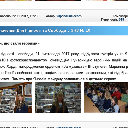
ковано: 22-11-2017, 12:23
|
Автор:
Управління освіти
Коментарі
Переглядів:
819
начення Дня Гідності та Свободи у ЗНЗ № 10
и, що стали героями»
гідності і свободи, 21 листопада 2017 року, відбулася зустріч учнів 9
0 з фотокореспондентом, очевидцем і учасницею героїчних подій на
ою Харді, нагородженою орденом «За мужність» ІІІ ступеня.
Маріанна р
ро Героїв небесної сотні, поділилася власними враженнями, які відобра
ботах.
Пам'ять про Янголів Майдану залишиться в дитячих серцях.
ковано: 22-11-2017, 12:20
|
Автор:
Управління освіти
Коментарі