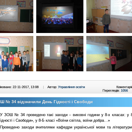
ковано: 22-11-2017, 13:08
|
Автор:
Управління освіти
Коментарі
Переглядів:
1056
Ш № 34 відзначили День Гідності і Свободи
У ЗОШ № 34 проведено такі заходи – виховні години у 8-х класах: у 8
ідності і Свободи», у 8-Б класі «Воїни світла, воїни добра…»
Проведено заходи вчителями кафедри української мови та літератури