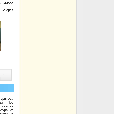
о», «Мова
, «Через
в:
0
|
ернігова
оди. Про
шлося на
Україна:
глянули