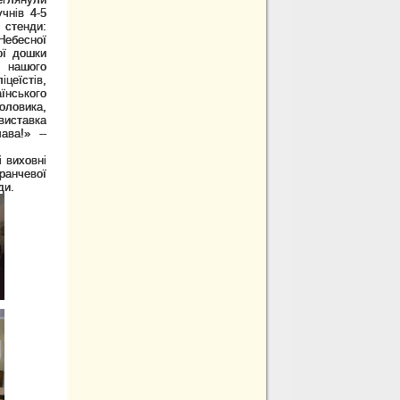
чнів 4-5
 стенди:
 Небесної
ої дошки
а нашого
цеїстів,
їнського
Воловика,
виставка
ава!» --
і виховні
ранчевої
ди.