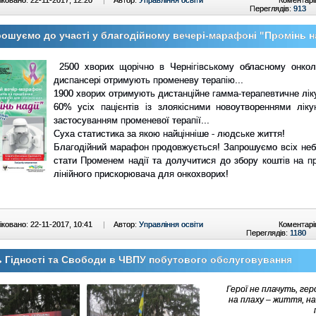
Переглядів:
913
ошуємо до участі у благодійному вечері-марафоні "Промінь на
2500 хворих щорічно в Чернігівському обласному онкол
диспансері отримують променеву терапію...
1900 хворих отримують дистанційне гамма-терапевтичне ліку
60% усіх пацієнтів із злоякісними новоутвореннями ліку
застосуванням променевої терапії...
Суха статистика за якою найцінніше - людське життя!
Благодійний марафон продовжується! Запрошуємо всіх не
стати Променем надії та долучитися до збору коштів на п
лінійного прискорювача для онкохворих!
ковано: 22-11-2017, 10:41
|
Автор:
Управління освіти
Коментарі
Переглядів:
1180
 Гідності та Свободи в ЧВПУ побутового обслуговування
Герої не плачуть, гер
на плаху
–
життя, на