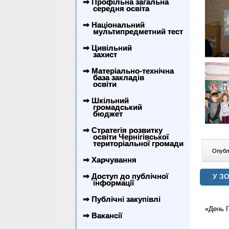
⇒ Профільна загальна
середня освіта
⇒ Національний
мультипредметний тест
⇒ Цивільний
захист
⇒ Матеріально-технічна
база закладів
освіти
⇒ Шкільний
громадський
бюджет
⇒ Стратегія розвитку
освіти Чернігівської
територіальної громади
Опублі
⇒ Харчування
⇒ Доступ до публічної
У ЗО
інформації
⇒ Публічні закупівлі
«День Г
⇒ Вакансії