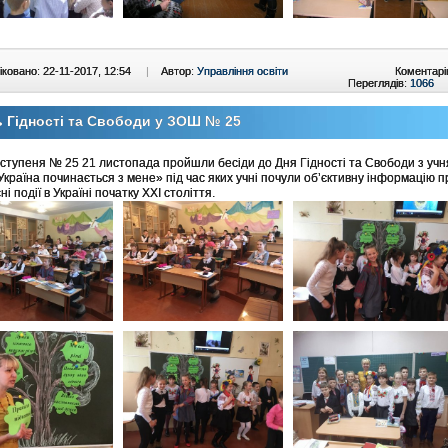
ковано: 22-11-2017, 12:54
|
Автор:
Управління освіти
Коментарі
Переглядів:
1066
 Гідності та Свободи у ЗОШ № 25
 ступеня № 25 21 листопада пройшли бесіди до Дня Гідності та Свободи з учн
«Україна починається з мене» під час яких учні почули об’єктивну інформацію п
і події в Україні початку ХХІ століття.