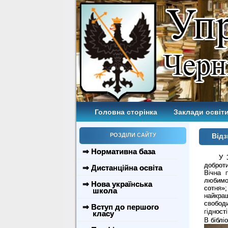
Головна сторінка
Заклади освіти
РОЗДІЛИ САЙТУ
Відз
⇒ Нормативна база
У 
доброти
⇒ Дистанційна освіта
Вічна 
любимо
⇒ Нова українська
сотня»
школа
найкращ
свобод
⇒ Вступ до першого
гідност
класу
В біблі