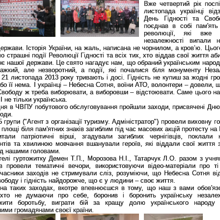
Вже четвертий рік поспі
листопада українці від
День Гідності та Сво
поєднав в собі пам'ять
революції, які вже
незалежності випали 
ержави. Історія України, на жаль, написана не чорнилом, а кров’ю. Цьо
о страшні події Революції Гідності та всіх тих, хто віддав свої життя аб
нє нашої держави. Це свято нагадує нам, що обраний українським наро
важкий, але незворотний, а події, які почалися біля монументу Неза
 21 листопада 2013 року тривають і досі. Гідність не купиш за жодні гр
або її нема. І українці – Небесна Сотня, воїни АТО, волонтери – довели, 
Свободу ж треба виборювати, а виборовши – відстоювати. Саме цього нас
 І не тільки українська.
ня в ЧВПУ побутового обслуговування пройшли заходи, присвячені Дню 
оди.
5 групи ("Агент з організації туризму. Адміністратор") провели виховну 
 площі біля пам'ятних знаків загиблим під час масових акцій протесту на
итали патріотичні вірші, згадували загиблих чернігівців, поклали 
нтів та хвилиною мовчання вшанували героїв, які віддали свої життя 
ад нашими головами.
елі гуртожитку Демен Т.П., Морозова Н.І., Татарчук Л.О. разом з учня
ів провели тематичні вечори, використовуючи відео-матеріали про ті
Учасники заходів не стримували сліз, розуміючи, що Небесна Сотня ві
ободу і гідність найдорожче, що є у людини – своє життя.
 на таких заходах, вкотре впевнюєшся в тому, що наш з вами обов'яз
 хто не думаючи про себе, боронив і боронить українську незале
жити боротьбу, виграти бій за кращу долю українського народу
ими громадянами своєї країни.