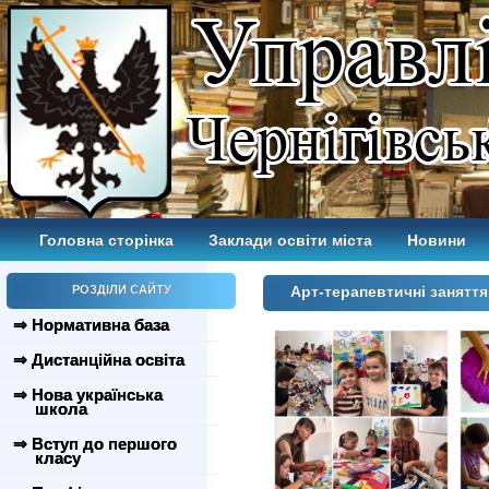
Головна сторінка
Заклади освіти міста
Новини
РОЗДІЛИ САЙТУ
Арт-терапевтичні заняття 
⇒ Нормативна база
⇒ Дистанційна освіта
⇒ Нова українська
школа
⇒ Вступ до першого
класу