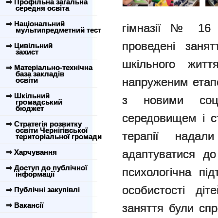
⇒ Профільна загальна
середня освіта
⇒ Національний
гімназії № 16 
мультипредметний тест
проведені занят
⇒ Цивільний
захист
шкільного житт
⇒ Матеріально-технічна
база закладів
напруженим етап
освіти
⇒ Шкільний
з новими соц
громадський
бюджет
середовищем і с
⇒ Стратегія розвитку
освіти Чернігівської
терапії надал
територіальної громади
адаптуватися до
⇒ Харчування
⇒ Доступ до публічної
психологічна пі
інформації
особистості діт
⇒ Публічні закупівлі
⇒ Вакансії
заняття були спр