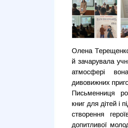
Олена Терещенко,
й зачарувала учн
атмосфері вон
дивовижних пригод
Письменниця ро
книг для дітей і 
створення герої
допитливої молод