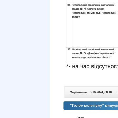
36
Чернігівський дошкільний навчальний
заклад № 76 «Золота рибка»
Чернігівської міської ради Чернігівської
області
37
Чернігівський дошкільний навчальний
заклад № 77 «Дельфін» Чернігівської
міської ради Чернігівської області
*- на час відсутно
Опубліковано: 3-10-2024, 08:18
|
"Голос колегіуму" випуск 