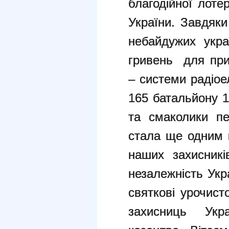
благодійної лоте
України. Завдяки
небайдужих укра
гривень для при
– системи радіое
165 батальйону 1
та смаколики пе
стала ще одним 
наших захисникі
незалежність Ук
святкові урочист
захисниць Укр