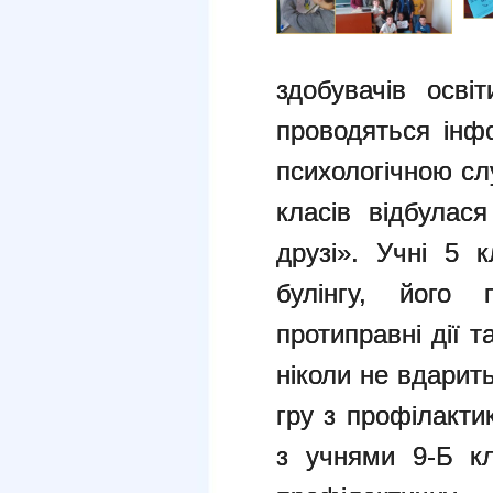
здобувачів осві
проводяться інфо
психологічною сл
класів відбулас
друзі». Учні 5 
булінгу, його п
протиправні дії т
ніколи не вдарить
гру з профілактик
з учнями 9-Б кл