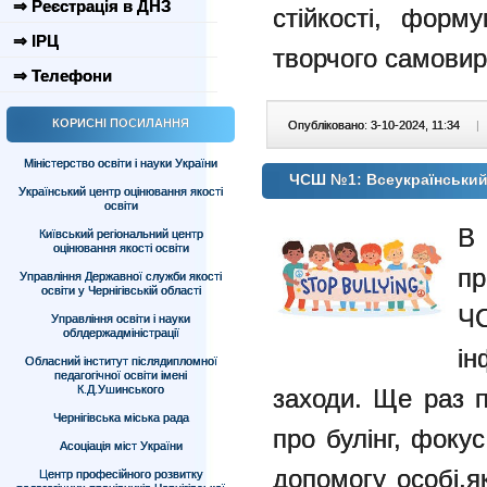
⇒ Реєстрація в ДНЗ
стійкості, форм
⇒ ІРЦ
творчого самови
⇒ Телефони
КОРИСНІ ПОСИЛАННЯ
Опубліковано: 3-10-2024, 11:34
|
Міністерство освіти і науки України
ЧСШ №1: Всеукраїнський
Український центр оцінювання якості
освіти
В 
Київський регіональний центр
оцінювання якості освіти
пр
Управління Державної служби якості
освіти у Чернігівській області
Управління освіти і науки
облдержадміністрації
ін
Обласний інститут післядипломної
педагогічної освіти імені
К.Д.Ушинського
заходи.
Ще раз п
Чернігівська міська рада
про булінг, фоку
Асоціація міст України
допомогу
особі,
Центр професійного розвитку