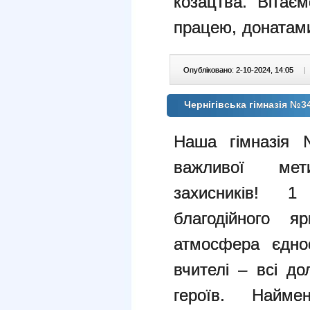
козацтва. Вітає
працею, донатам
Опубліковано: 2-10-2024, 14:05
|
Чернігівська гімназія №3
Наша гімназія 
важливої ме
захисників! 
благодійного я
атмосфера єднос
вчителі – всі д
героїв. Найм