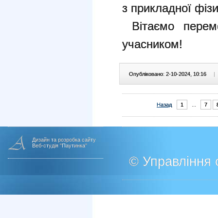
з прикладної фізи
Вітаємо перем
учасником!
Опубліковано: 2-10-2024, 10:16
|
Назад
1
...
7
Дизайн та розробка сайту
Веб-студія "Паутинка"
© Управління о