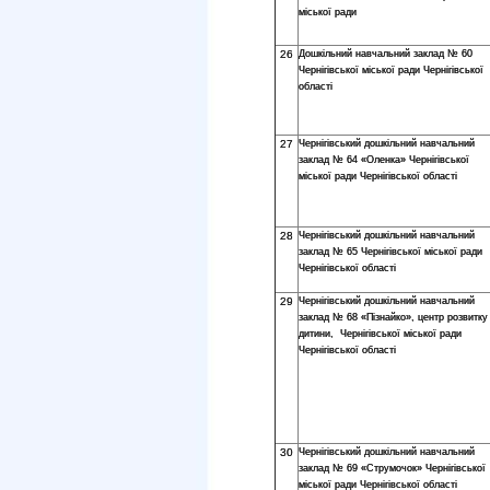
міської ради
26
Дошкільний навчальний заклад № 60
Чернігівської міської ради Чернігівської
області
27
Чернігівський дошкільний навчальний
заклад № 64 «Оленка» Чернігівської
міської ради Чернігівської області
28
Чернігівський дошкільний навчальний
заклад № 65 Чернігівської міської ради
Чернігівської області
29
Чернігівський дошкільний навчальний
заклад № 68 «Пізнайко», центр розвитку
дитини, Чернігівської міської ради
Чернігівської області
30
Чернігівський дошкільний навчальний
заклад № 69 «Струмочок» Чернігівської
міської ради Чернігівської області