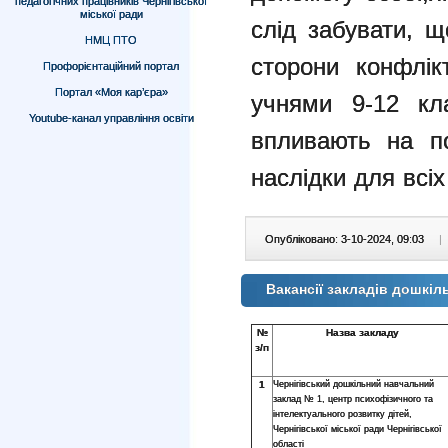
педагогічних працівників Чернігівської
міської ради
слід забувати, 
НМЦ ПТО
сторони конфлік
Профорієнтаційний портал
Портал «Моя кар’єра»
учнями 9-12 к
Youtube-канал управління освіти
впливають на по
наслідки д
ля всі
Опубліковано: 3-10-2024, 09:03
|
Вакансії закладів дошкіль
№
Назва закладу
з/п
1
Чернігівський дошкільний навчальний
заклад № 1, центр психофізичного та
інтелектуального розвитку дітей,
Чернігівської міської ради Чернігівської
області