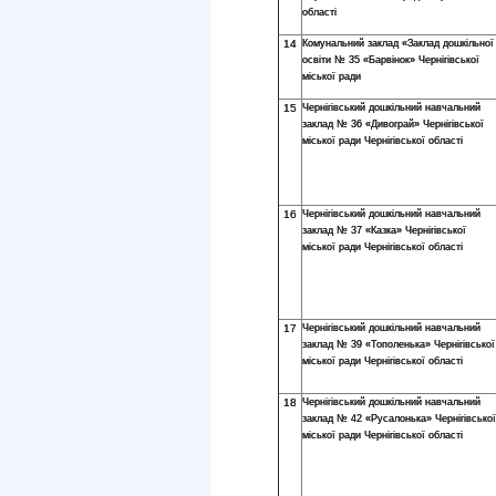
області
14
Комунальний заклад «Заклад дошкільної
освіти № 35 «Барвінок» Чернігівської
міської ради
15
Чернігівський дошкільний навчальний
заклад № 36 «Дивограй» Чернігівської
міської ради Чернігівської області
16
Чернігівський дошкільний навчальний
заклад № 37 «Казка» Чернігівської
міської ради Чернігівської області
17
Чернігівський дошкільний навчальний
заклад № 39 «Тополенька» Чернігівської
міської ради Чернігівської області
18
Чернігівський дошкільний навчальний
заклад № 42 «Русалонька» Чернігівської
міської ради Чернігівської області