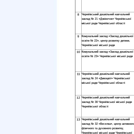
8
Чернігівський дошкільний навчальний
заклад № 21 «Дзвіночок» Чернігівської
міської ради Чернігівської області
9
Комунальний заклад «Заклад дошкільної
освіти № 22», центр розвитку дитини,
Чернігівської міської ради
10
Комунальний заклад «Заклад дошкільної
освіти № 23» Чернігівської міської ради
11
Чернігівський дошкільний навчальний
заклад № 24 «Дивоцвіт» Чернігівської
міської ради Чернігівської області
12
Чернігівський дошкільний навчальний
заклад № 30 Чернігівської міської ради
Чернігівської області
13
Чернігівський дошкільний навчальний
заклад № 32 «Веселка», центр активног
фізичного та духовного розвитку,
Чернігівської міської ради Чернігівської