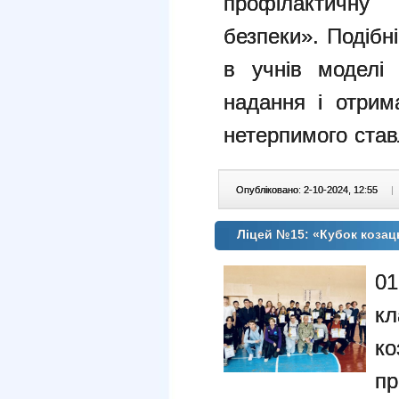
профілактич
безпеки».
Подібн
в учнів моделі 
надання і отрим
нетерпимого став
Опубліковано: 2-10-2024, 12:55
|
Ліцей №15: «Кубок козац
01
кл
к
пр