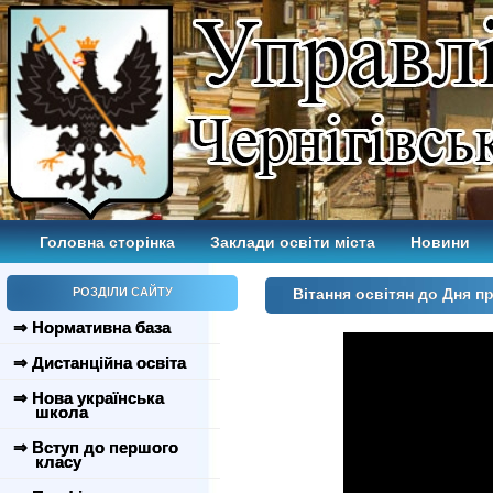
Головна сторінка
Заклади освіти міста
Новини
РОЗДІЛИ САЙТУ
Вітання освітян до Дня п
⇒ Нормативна база
⇒ Дистанційна освіта
⇒ Нова українська
школа
⇒ Вступ до першого
класу