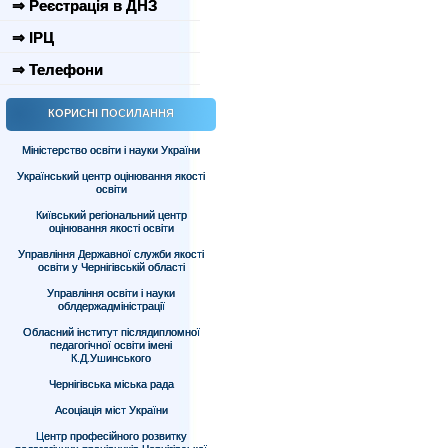
⇒ Реєстрація в ДНЗ
⇒ ІРЦ
⇒ Телефони
КОРИСНІ ПОСИЛАННЯ
Міністерство освіти і науки України
Український центр оцінювання якості
освіти
Київський регіональний центр
оцінювання якості освіти
Управління Державної служби якості
освіти у Чернігівській області
Управління освіти і науки
облдержадміністрації
Обласний інститут післядипломної
педагогічної освіти імені
К.Д.Ушинського
Чернігівська міська рада
Асоціація міст України
Центр професійного розвитку