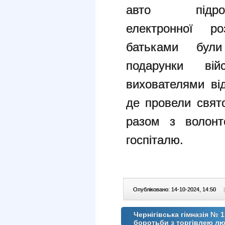
авто підр
електронної р
батьками були
подарунки ві
вихователями від
де провели свят
разом з волонт
госпіталю.
Опубліковано: 14-10-2024, 14:50
|
Чернігівська гімназія № 
боротьби з торгівлею л