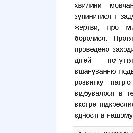
хвилини мовча
зупинитися і зад
жертви, про м
боролися.
Прот
проведено заход
дітей почутт
вшануванню подв
розвитку патрі
відбувалося в т
вкотре підкресли
єдності в нашому 