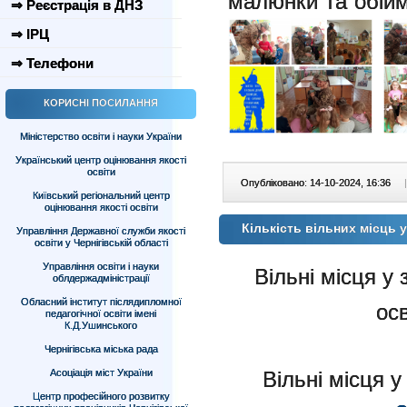
малюнки та обійм
⇒ Реєстрація в ДНЗ
⇒ ІРЦ
⇒ Телефони
КОРИСНІ ПОСИЛАННЯ
Міністерство освіти і науки України
Український центр оцінювання якості
освіти
Опубліковано: 14-10-2024, 16:36
|
Київський регіональний центр
оцінювання якості освіти
Кількість вільних місць 
Управління Державної служби якості
освіти у Чернігівській області
Управління освіти і науки
Вільні місця у
облдержадміністрації
Обласний інститут післядипломної
осв
педагогічної освіти імені
К.Д.Ушинського
Чернігівська міська рада
Асоціація міст України
Вільні місця у
Центр професійного розвитку