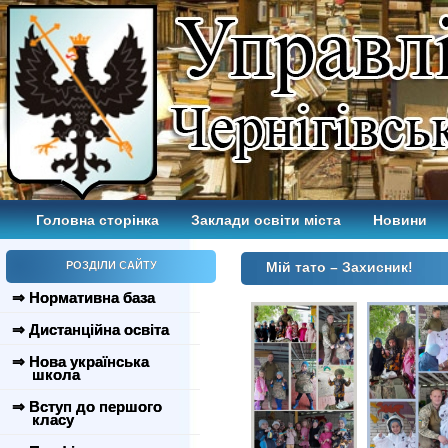
Головна сторінка
Заклади освіти міста
Новини
РОЗДІЛИ САЙТУ
Мій тато – Захисник!
⇒ Нормативна база
⇒ Дистанційна освіта
⇒ Нова українська
школа
⇒ Вступ до першого
класу