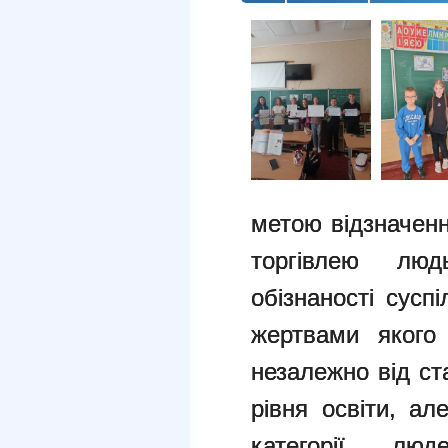
метою відзначенн
торгівлею лю
обізнаності сусп
жертвами якого
незалежно від ста
рівня освіти, а
категорії л