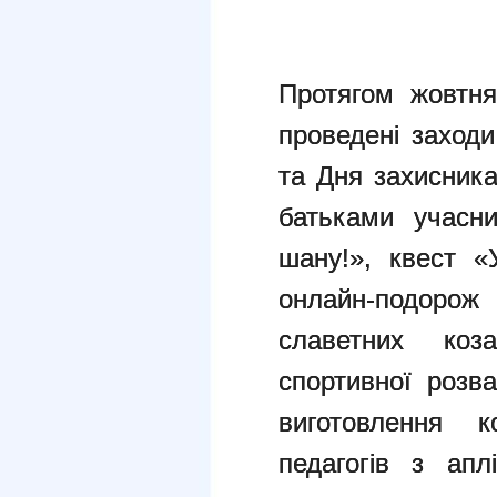
Протягом жовтня
проведені заходи
та Дня захисника
батьками учасн
шану!», квест «
онлайн-подор
славетних коза
спортивної розв
виготовлення к
педагогів з апл