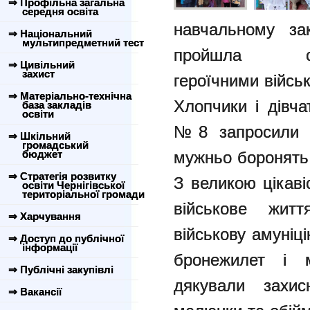
⇒ Профільна загальна
середня освіта
навчальному
за
⇒ Національний
мультипредметний тест
пройшла с
⇒ Цивільний
захист
героїчними
війсь
⇒ Матеріально-технічна
Хлопчики і дівч
база закладів
освіти
№8 запросили на
⇒ Шкільний
громадський
бюджет
мужньо боронять
⇒ Стратегія розвитку
З великою цікаві
освіти Чернігівської
територіальної громади
військове
житт
⇒ Харчування
військову амуніц
⇒ Доступ до публічної
інформації
бронежилет і 
⇒ Публічні закупівлі
дякували зах
⇒ Вакансії