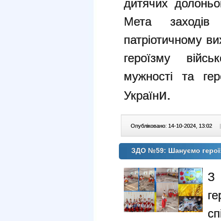
дитячих долоньо
Мета заходів
патріотичному ви
героїзму війсь
мужності та гер
и.
Україн
Опубліковано: 14-10-2024, 13:02
|
ЗДО №59: Шануємо героїз
З 
ге
сп