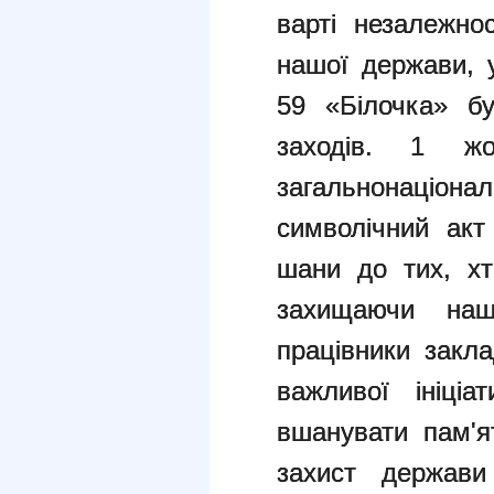
варті незалежнос
нашої держави, 
59 «Білочка» б
заходів.
1 жо
загальнонаціона
символічний акт
шани до тих, хт
захищаючи на
працівники закла
важливої ініці
вшанувати пам'я
захист держави