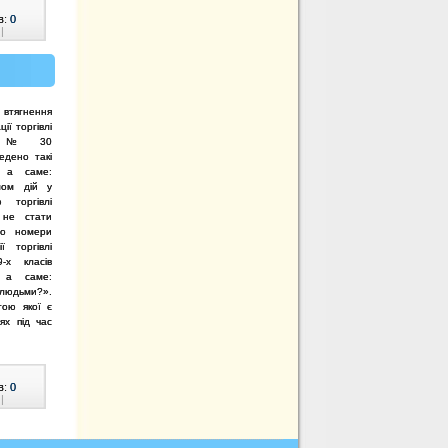
в:
0
|
втягнення
ації
торгівлі
зії № 30
едено такі
и, а саме:
мом дій у
 торгівлі
 не стати
но номери
ї торгівлі
-х класів
, а саме:
людьми?».
тою якої є
ях під час
в:
0
|