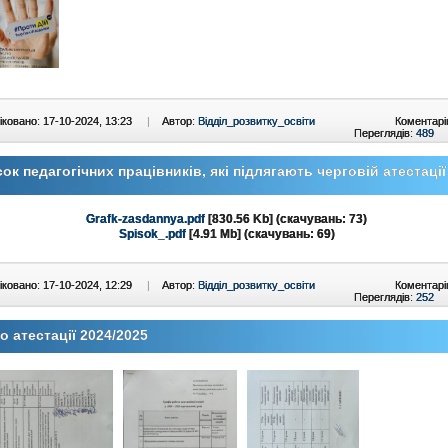
ковано: 17-10-2024, 13:23
|
Автор:
Відділ_розвитку_освіти
Коментарі
Переглядів:
489
ок педагогічних працівників, які підлягають черговій атестації
Grafk-zasdannya.pdf
[830.56 Kb] (cкачувань: 73)
Spisok_.pdf
[4.91 Mb] (cкачувань: 69)
ковано: 17-10-2024, 12:29
|
Автор:
Відділ_розвитку_освіти
Коментарі
Переглядів:
252
 атестації 2024/2025