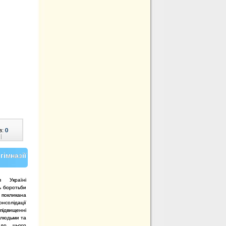
в:
0
|
імназії
 Україні
ь боротьби
 покликана
нсолідації
підвищенні
і людьми та
 до цього