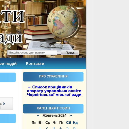
си подій
Контакти
ПРО УПРАВЛІННЯ
→ Список працівників
апарату управління освіти
Чернігівської міської ради
в:
0
|
КАЛЕНДАР НОВИН
«
Жовтень 2024
»
Пн
Вт
Ср
Чт
Пт
Сб
Нд
1
2
3
4
5
6