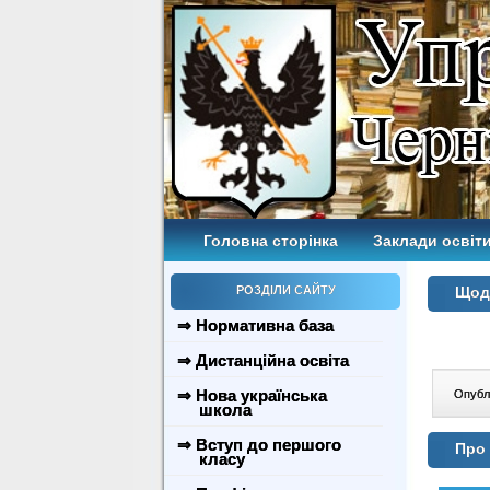
Головна сторінка
Заклади освіти
РОЗДІЛИ САЙТУ
Щодо
⇒ Нормативна база
⇒ Дистанційна освіта
⇒ Нова українська
Опублі
школа
⇒ Вступ до першого
Про 
класу