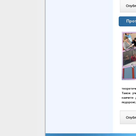
Опублі
Прот
теоретич
Також уч
навчити 
подорожі
Опублі