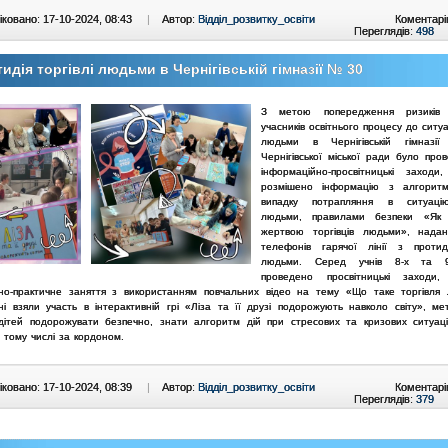
ковано: 17-10-2024, 08:43
|
Автор:
Відділ_розвитку_освіти
Коментарі
Переглядів:
498
идія торгівлі людьми в Чернігівській гімназії № 30
З метою попередження ризиків 
учасників освітнього процесу до ситу
людьми в Чернігівській гімна
Чернігівської міської ради було
пров
інформаційно-просвітницькі заход
розмішено інформацію з
алгорит
випадку потрапляння в ситуацію
людьми, правилами
безпеки «Як
жертвою торгівців людьми», нада
телефонів гарячої
лінії з протиді
людьми.
Серед учнів 8-х та 9
проведено просвітницькі заходи
но-
практичне заняття з використанням повчальних відео на тему «Що таке торгівля
ні взяли участь в інтерактивній грі «Ліза та її друзі
подорожують навколо світу», ме
дітей подорожувати безпечно,
знати алгоритм дій при стресових та кризових ситуаці
, тому
числі за кордоном.
ковано: 17-10-2024, 08:39
|
Автор:
Відділ_розвитку_освіти
Коментарі
Переглядів:
379