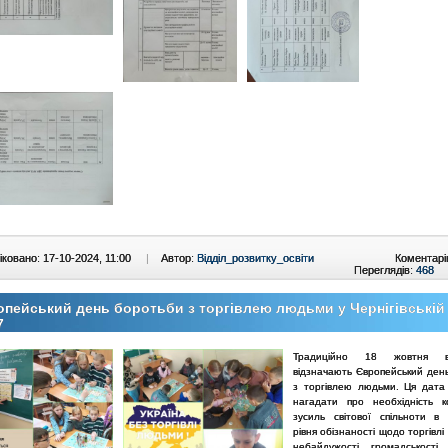
ковано: 17-10-2024, 11:00
|
Автор:
Відділ_розвитку_освіти
Коментарі
Переглядів:
468
пейський день боротьби з торгівлею людьми у Чернігівській г
7
Традиційно 18 жовтня в
відзначають Європейський ден
з торгівлею людьми. Ця дата
нагадати про необхідність ко
зусиль світової спільноти в 
рівня обізнаності щодо торгівл
небайдужості громадськості