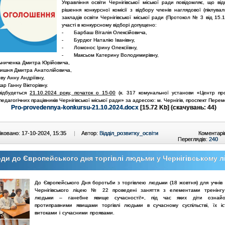
Управління освіти Чернігівської міської ради повідомляє, що ві
рішення конкурсної комісії з відбору членів наглядової (піклува
закладів освіти Чернігівської міської ради (Протокол № 3 від 15.
участі в конкурсному відборі допущено:
- Барбаш Віталія Олексійовича,
- Бурдюг Наталію Іванівну,
- Ломонос Ірину Олексіївну,
- Максьом Катерину Володимирівну,
иченка Дмитра Юрійовича,
шня Дмитра Анатолійовича,
 Анну Андріївну,
 Ганну Вікторівну.
відбудеться
21.10.2024 року, початок о 15-00
(к. 317 комунальної установи «Центр пр
педагогічних працівників Чернігівської міської ради» за адресою: м. Чернігів, проспект Перем
Pro-provedennya-konkursu-21.10.2024.docx
[15.72 Kb] (cкачувань: 44)
ковано: 17-10-2024, 15:35
|
Автор:
Відділ_розвитку_освіти
Коментарі
Переглядів:
240
ди до Європейського дня торгівлі людьми у Чернігівському л
До Європейського Дня боротьби з торгівлею людьми (18 жовтня) для
учнів 
Чернігівського ліцею № 22 проведені заняття з елементами
тренінг
людьми – ганебне явище сучасності!», під час яких діти
ознай
протиправними явищами торгівлі людьми в сучасному
суспільстві, їх 
витоками і сучасними проявами.