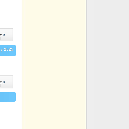
в:
0
|
 у 2025
в:
0
|