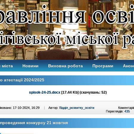
 міста
Новини
Виховна робота
Програми
Анон
 атестації 2024/2025
spisok-24-25.docx
[17.44 Kb] (cкачувань: 52)
ковано: 17-10-2024, 16:29
|
Автор:
Відділ_розвитку_освіти
Коментарі
Переглядів:
435
проведення конкурсу 21 жовтня