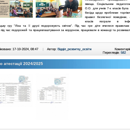
явища.
Соціальним педагого
О.О. для учнів 7-х класів бул
бесіда щодо проблеми торгівл
правил безпечної поведінки, 
класів пограли в інфор
ицьку гру "Ліза та її друзі подорожують світом". Під час гри діти вчилися правилам
и під час подорожей та працевлаштування за кордоном, працювали в команді та розвивали
.
ковано: 17-10-2024, 08:47
|
Автор:
Відділ_розвитку_освіти
Коментарі
Переглядів:
582
 атестації 2024/2025