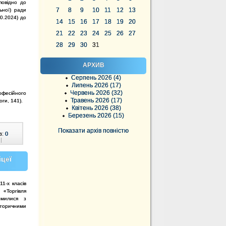
дповідно до
7
8
9
10
11
12
13
льної) ради
10.2024) до
14
15
16
17
18
19
20
21
22
23
24
25
26
27
28
29
30
31
АРХИВ
Серпень 2026 (4)
Липень 2026 (17)
Червень 2026 (32)
офесійного
Травень 2026 (17)
оги, 141).
Квітень 2026 (38)
Березень 2026 (15)
Показати архів повністю
в:
0
|
іцеї
11-х класів
у «Торгівля
омилися з
історичними