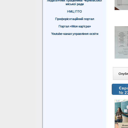
педагогічних працівників Чернігівської
міської ради
НМЦ ПТО
Профорієнтаційний портал
Портал «Моя кар’єра»
Youtube-канал управління освіти
Опублі
Євро
№ 2