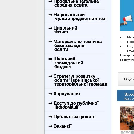
⇒ Профільна загальна
середня освіта
⇒ Національний
мультипредметний тест
⇒ Цивільний
захист
- Мельн
⇒ Матеріально-технічна
- Покри
база закладів
- Пуцову
освіти
- Пушкар
Конкурс 
⇒ Шкільний
розвитку 
громадський
бюджет
⇒ Стратегія розвитку
освіти Чернігівської
Опублі
територіальної громади
⇒ Харчування
Захо
№22
⇒ Доступ до публічної
інформації
⇒ Публічні закупівлі
⇒ Вакансії