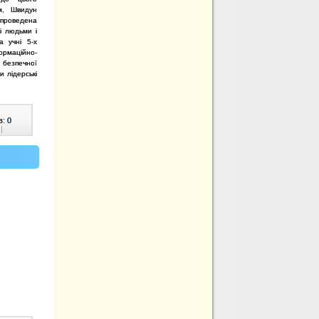
м, Швидун
а проведена
і людьми і
а учні 5-х
маційно-
 безпечної
 лідерські
в:
0
|