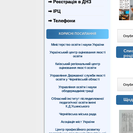
⇒ Реєстрація в ДНЗ
⇒ ІРЦ
⇒ Телефони
КОРИСНІ ПОСИЛАННЯ
Опублі
Міністерство освіти і науки України
Спис
Український центр оцінювання якості
році
освіти
Київський регіональний центр
оцінювання якості освіти
Управління Державної служби якості
освіти у Чернігівській області
Опублі
Управління освіти і науки
облдержадміністрації
Обласний інститут післядипломної
Щодо
педагогічної освіти імені
К.Д.Ушинського
Чернігівська міська рада
Асоціація міст України
Центр професійного розвитку