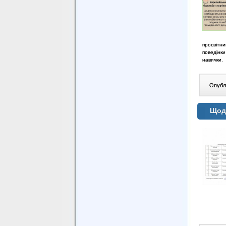
просвітн
поведінк
навички
Опублі
Щодо