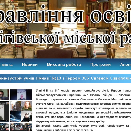
 міста
Новини
Виховна робота
Програми
Анон
йн-зустріч учнів гімназії №13 з Героєм ЗСУ Євгеном Сивопля
Учні 6-Б та 6-Г класів провели онлайн-зустріч із Героєм наш
військовослужбовцем Збройних Сил України, бійцем 3-ї окремої
бригади, старшим сержантом Сивоплясом Євгеном Миколайовиче
зустрічі Євген Миколайович поділився своєю історією життя, розпов
шлях на війні, важливість служби захисту Батьківщини, а також 
важливі поради, як з гідністю поводитися при зустрічі з військовим
тими, хто має поранення. Він наголосив на необхідності виявлят
підтримку військовим, які захищають нашу країну.
Ця зустріч стала для учнів уроком мужності, патріотизму та 
залишивши глибокий слід у своїх серцях.