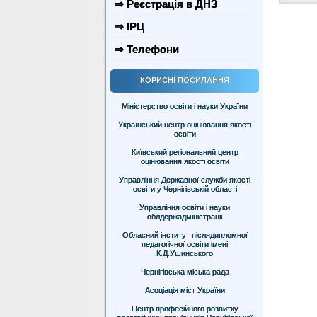
⇒ Реєстрація в ДНЗ
⇒ ІРЦ
⇒ Телефони
КОРИСНІ ПОСИЛАННЯ
Міністерство освіти і науки України
Український центр оцінювання якості
освіти
Київський регіональний центр
оцінювання якості освіти
Управління Державної служби якості
освіти у Чернігівській області
Управління освіти і науки
облдержадміністрації
Обласний інститут післядипломної
педагогічної освіти імені
К.Д.Ушинського
Чернігівська міська рада
Асоціація міст України
Центр професійного розвитку