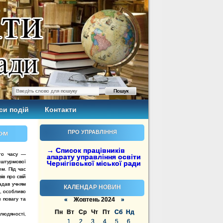
си подій
Контакти
сом
ПРО УПРАВЛІННЯ
→ Список працівників
ого часу —
апарату управління освіти
 штурмової
Чернігівської міської ради
м. Під час
ів про свій
надав учням
КАЛЕНДАР НОВИН
и, особливо
и повагу та
«
Жовтень 2024
»
Пн
Вт
Ср
Чт
Пт
Сб
Нд
людяності,
1
2
3
4
5
6