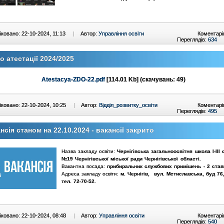
ковано: 22-10-2024, 11:13
|
Автор:
Управління освіти
Коментарі
Переглядів:
634
 атестації 2024/2025
Atestacya-ZDO-22.pdf
[114.01 Kb] (cкачувань: 49)
ковано: 22-10-2024, 10:25
|
Автор:
Відділ_розвитку_освіти
Коментарі
Переглядів:
495
нсія станом на 22.10.2024 - вакансії закрито
Назва закладу освіти:
Чернігівська загальноосвітня школа І-ІІІ 
№19 Чернігівської міської ради Чернігівської області.
Вакантна посада:
прибиральник службових примішень - 2 став
Адреса закладу освіти:
м. Чернігів, вул. Мстиславська, буд 76
тел. 72-70-52.
ковано: 22-10-2024, 08:48
|
Автор:
Управління освіти
Коментарі
Переглядів:
540