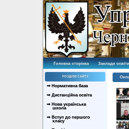
Головна сторінка
Заклади освіти
РОЗДІЛИ САЙТУ
Онла
⇒ Нормативна база
⇒ Дистанційна освіта
⇒ Нова українська
школа
⇒ Вступ до першого
класу