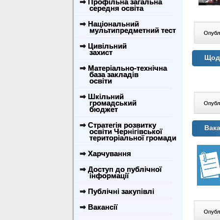
⇒ Профільна загальна
середня освіта
⇒ Національний
мультипредметний тест
Опублі
⇒ Цивільний
захист
Щодо
⇒ Матеріально-технічна
база закладів
освіти
⇒ Шкільний
громадський
Опублі
бюджет
⇒ Стратегія розвитку
Вака
освіти Чернігівської
територіальної громади
⇒ Харчування
⇒ Доступ до публічної
інформації
⇒ Публічні закупівлі
⇒ Вакансії
Опублі