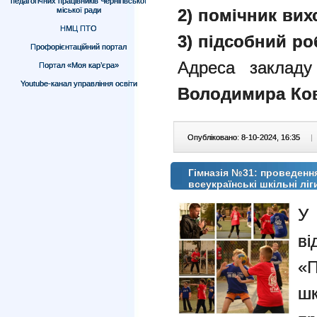
педагогічних працівників Чернігівської
міської ради
2) помічник вих
НМЦ ПТО
3) підсобний роб
Профорієнтаційний портал
Адреса закладу
Портал «Моя кар’єра»
Youtube-канал управління освіти
Володимира Ков
Опубліковано: 8-10-2024, 16:35
|
Гімназія №31: проведення
всеукраїнські шкільні ліг
У 
ві
«
шк