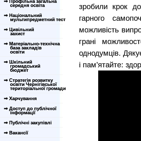
⇒ Профільна загальна
зробили крок до
середня освіта
⇒ Національний
гарного самопо
мультипредметний тест
можливість випро
⇒ Цивільний
захист
грані можливост
⇒ Матеріально-технічна
база закладів
однодумців. Дяку
освіти
⇒ Шкільний
і пам’ятайте: здо
громадський
бюджет
⇒ Стратегія розвитку
освіти Чернігівської
територіальної громади
⇒ Харчування
⇒ Доступ до публічної
інформації
⇒ Публічні закупівлі
⇒ Вакансії