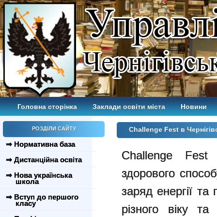
Головна сторінка
Заклади освіти міста
Новини
РОЗДІЛИ САЙТУ
Challenge Fest в Чернігів
⇒ Нормативна база
Challenge Fest
⇒ Дистанційна освіта
здорового способ
⇒ Нова українська
школа
заряд енергії та
⇒ Вступ до першого
класу
різного віку та 