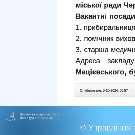
міської ради Чер
Вакантні посад
1. прибиральниця
2. помічник вихов
3. старша медична
Адреса заклад
Мацієвського, бу
Опубліковано: 8-10-2024, 08:57
|
Дизайн та розробка сайту
Веб-студія "Паутинка"
© Управління о