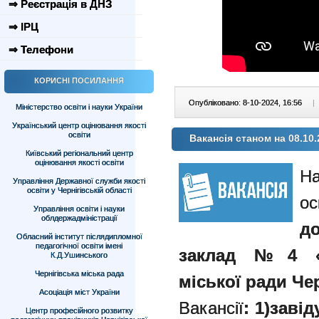
⇒ Реєстрація в ДНЗ
⇒ ІРЦ
⇒ Телефони
КОРИСНІ ПОСИЛАННЯ
Опубліковано: 8-10-2024, 16:56
|
Міністерство освіти і науки України
Український центр оцінювання якості
освіти
Вакансія станом на 08.10.
Київський регіональний центр
оцінювання якості освіти
Управління Державної служби якості
освіти у Чернігівській області
ос
Управління освіти і науки
облдержадміністрації
д
Обласний інститут післядипломної
педагогічної освіти імені
заклад №4 «К
К.Д.Ушинського
Чернігівська міська рада
міської ради Чер
Асоціація міст України
Вакансії
: 1)заві
Центр професійного розвитку