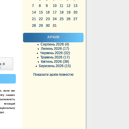
7
8
9
10
11
12
13
14
15
16
17
18
19
20
21
22
23
24
25
26
27
28
29
30
31
АРХИВ
Серпень 2026 (4)
Липень 2026 (17)
Червень 2026 (32)
Травень 2026 (17)
Квітень 2026 (38)
в:
0
Березень 2026 (15)
|
Показати архів повністю
то, коли ми
тягу наших
езалежність
 козацькі
ціональну
дні.