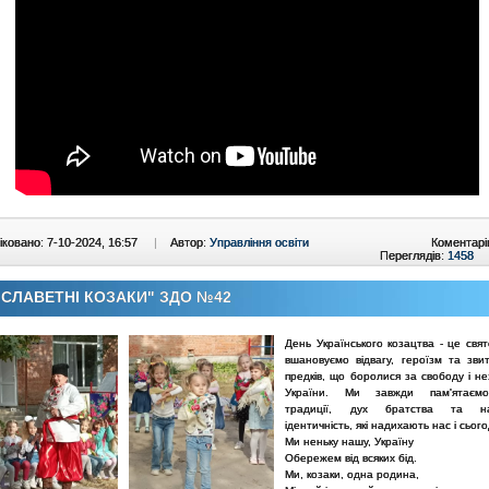
ковано: 7-10-2024, 16:57
|
Автор:
Управління освіти
Коментарі
Переглядів:
1458
 СЛАВЕТНІ КОЗАКИ" ЗДО №42
День Українського козацтва - це свя
вшановуємо відвагу, героїзм та зви
предків, що боролися за свободу і н
України. Ми завжди пам'ятаємо
традиції, дух братства та на
ідентичність, які надихають нас і сього
Ми неньку нашу, Україну
Обережем від всяких бід.
Ми, козаки, одна родина,