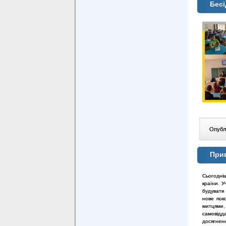
Бесі
Опублі
Прив
Сьогодні
країни. У
будувати
нове пок
митцями,
самовідд
досягнен