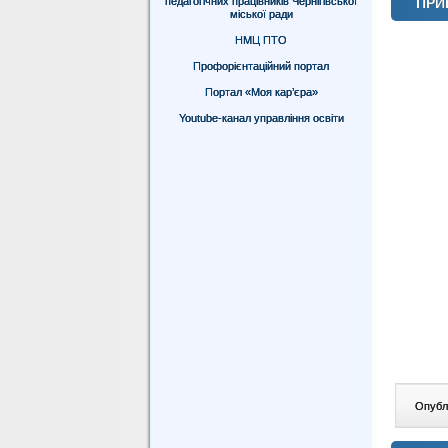
педагогічних працівників Чернігівської
ПРИ
міської ради
НМЦ ПТО
Профорієнтаційний портал
Портал «Моя кар’єра»
Youtube-канал управління освіти
Опублі