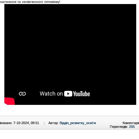
 натхнення та нескінченного оптимізму!
ковано: 7-10-2024, 09:51
|
Автор:
Відділ_розвитку_освіти
Коментарі
Переглядів:
255