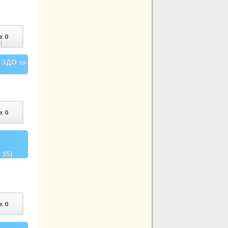
в:
0
|
 ЗДО за
в:
0
 35)
в:
0