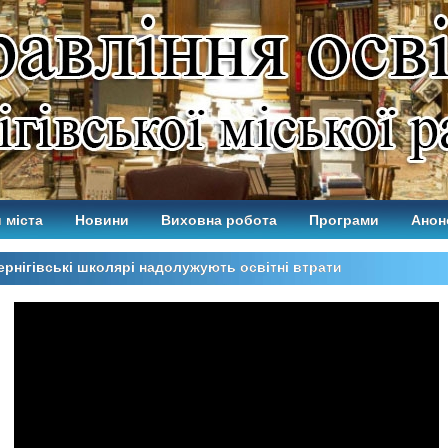
 міста
Новини
Виховна робота
Програми
Анон
ернігівські школярі надолужують освітні втрати