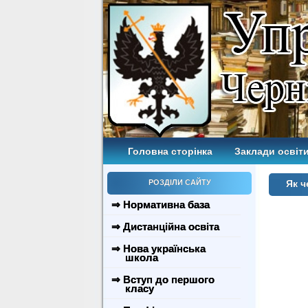
Головна сторінка
Заклади освіти
РОЗДІЛИ САЙТУ
Як ч
⇒ Нормативна база
⇒ Дистанційна освіта
⇒ Нова українська
школа
⇒ Вступ до першого
класу