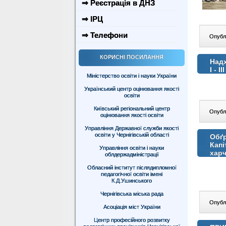
⇒ Реєстрація в ДНЗ
⇒ ІРЦ
⇒ Телефони
Опублі
КОРИСНІ ПОСИЛАННЯ
Надх
І - 
Міністерство освіти і науки України
Український центр оцінювання якості
освіти
Київський регіональний центр
Опублі
оцінювання якості освіти
Управління Державної служби якості
освіти у Чернігівській області
Обґр
Капі
Управління освіти і науки
харч
облдержадміністрації
Обласний інститут післядипломної
педагогічної освіти імені
К.Д.Ушинського
Чернігівська міська рада
Опублі
Асоціація міст України
Центр професійного розвитку