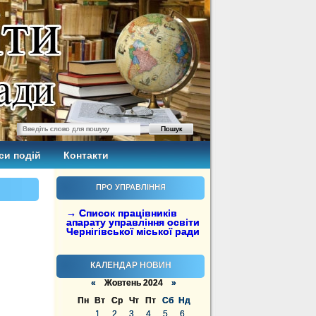
си подій
Контакти
ПРО УПРАВЛІННЯ
→ Список працівників
апарату управління освіти
Чернігівської міської ради
КАЛЕНДАР НОВИН
«
Жовтень 2024
»
Пн
Вт
Ср
Чт
Пт
Сб
Нд
1
2
3
4
5
6