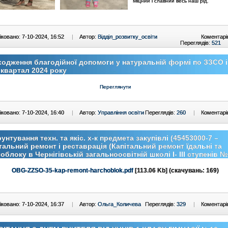
Міцний і славний весь наш рід.
ковано: 7-10-2024, 16:52
|
Автор:
Відділ_розвитку_освіти
Коментарі
Переглядів:
521
одження благодійної допомоги у натуральній формі по ЗЗСО і
ІІI квартал 2024 року
Переглянути
ковано: 7-10-2024, 16:40
|
Автор:
Управління освіти
Переглядів:
260
|
Коментарі
унтування техн. та якіс. х-к предмета закупівлі (45453000-7 –
тальний ремонт і реставрація (Капітальний ремонт їдальні та
облоку в Чернігівській загальноосвітній школі І- ІІІ ступенів №
OBG-ZZSO-35-kap-remont-harchoblok.pdf
[113.06 Kb] (cкачувань: 169)
ковано: 7-10-2024, 16:37
|
Автор:
Ольга_Количева
Переглядів:
329
|
Коментарі