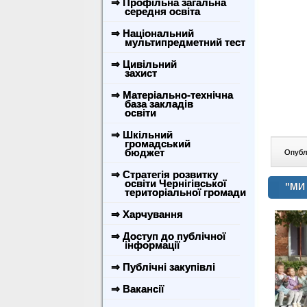
⇒ Профільна загальна
середня освіта
⇒ Національний
мультипредметний тест
⇒ Цивільний
захист
⇒ Матеріально-технічна
база закладів
освіти
⇒ Шкільний
громадський
бюджет
Опублі
⇒ Стратегія розвитку
освіти Чернігівської
"МИ
територіальної громади
⇒ Харчування
⇒ Доступ до публічної
інформації
⇒ Публічні закупівлі
⇒ Вакансії