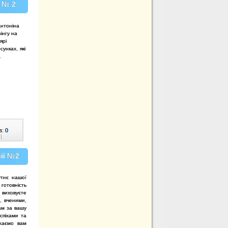
ї № 2
Антоніна
інгу на
ярі
сунках, які
.
в:
0
|
зії №2
утнє нашої
 готовність
 виховуєте
, вченими,
ам за вашу
спіхами та
ажаємо вам