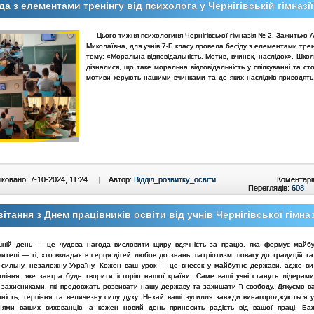
да з елементами тренінгу від психолога у Чернігівській гімназі
Цього тижня психологиня Чернігівської гімназія № 2, Зажитько 
Миколаївна, для учнів 7-Б класу провела бесіду з елементами трен
тему: «Моральна відповідальність.
Мотив, вчинок, наслідок». Школ
дізналися, що таке моральна відповідальність у спілкуванні та сто
мотиви керують нашими вчинками та до яких наслідків приводять
ковано: 7-10-2024, 11:24
|
Автор:
Відділ_розвитку_освіти
Коментарі
Переглядів:
608
ітання з Днем працівників освіти від учнів Чернігівської гімна
шній день — це чудова нагода висловити щиру вдячність за працю, яка формує майб
чителі — ті, хто вкладає в серця дітей любов до знань, патріотизм, повагу до традицій та
 сильну, незалежну Україну.
Кожен ваш урок — це внесок у майбутнє держави, адже ви
оління, яке завтра буде творити історію нашої країни. Саме ваші учні стануть лідерами
 захисниками, які продовжать розвивати нашу державу та захищати її свободу.
Дякуємо в
аність, терпіння та величезну силу духу. Нехай ваші зусилля завжди винагороджуються у
нями ваших вихованців, а кожен новий день приносить радість від вашої праці. Б