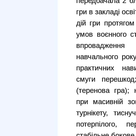
передбачала 2 б
гри в закладі осв
дій гри протягом
умов воєнного ст
впровадженн
навчального рок
практичних нав
смуги перешкод;
(теренова гра);
при масивній зо
турнікету, тисну
потерпілого, п
стабільне бокове