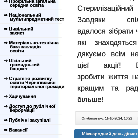
⇒ Профільна загальна
середня освіта
Стерилізаційни
⇒ Національний
Завдяки сп
мультипредметний тест
⇒ Цивільний
вдалося
зібрати
захист
які знаходять
⇒ Матеріально-технічна
база закладів
освіти
дякуємо всім н
⇒ Шкільний
цієї акції! 
громадський
бюджет
зробити
життя н
⇒ Стратегія розвитку
освіти Чернігівської
територіальної громади
кращим та рад
⇒ Харчування
більше!
⇒ Доступ до публічної
інформації
Опубліковано: 11-10-2024, 16:22
|
⇒ Публічні закупівлі
⇒ Вакансії
Міжнародний день дівча