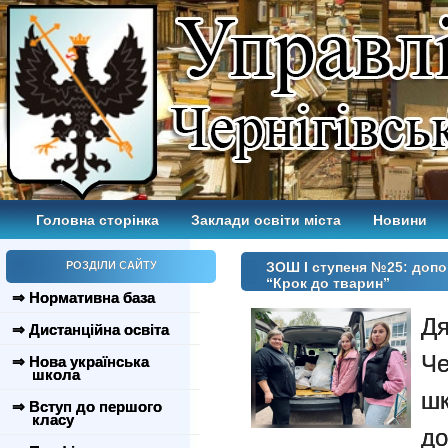
Головна сторінка
Заклади освіти міста
Новини
РОЗДІЛИ САЙТУ
ЗОШ І ступеня №25: допо
“Крок до тварин”
⇒ Нормативна база
Дя
⇒ Дистанційна освіта
Че
⇒ Нова українська
школа
шк
⇒ Вступ до першого
класу
д