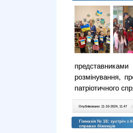
представника
розмінування, пр
патріотичного сп
Опубліковано: 11-10-2024, 11:47
|
Гімназія № 16: зустріч з
справах біженців