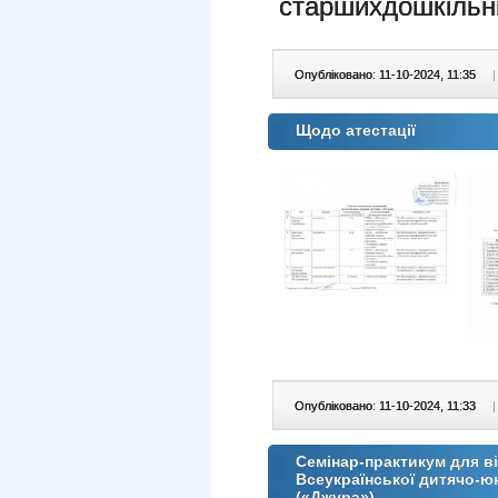
старших
дошкільн
Опубліковано: 11-10-2024, 11:35
|
Щодо атестації
Опубліковано: 11-10-2024, 11:33
|
Семінар-практикум для в
Всеукраїнської дитячо-юн
(«Джура»)