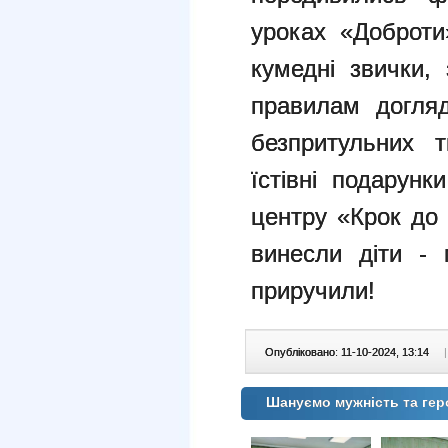
уроках «Доброти
кумедні
звички, 
правилам догля
безпритульних 
їстівні подарунк
центру «Крок до
винесли діти - 
приручили!
Опубліковано: 11-10-2024, 13:14
|
Шануємо мужність та гер