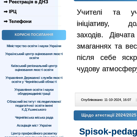
⇒ Реєстрація в ДНЗ
Учителі та у
⇒ ІРЦ
⇒ Телефони
ініціативу,
д
заходів.
Дівчат
КОРИСНІ ПОСИЛАННЯ
змаганнях та в
Міністерство освіти і науки України
Український центр оцінювання якості
після себе яск
освіти
Київський регіональний центр
чудову атмосфер
оцінювання якості освіти
Управління Державної служби якості
освіти у Чернігівській області
Управління освіти і науки
облдержадміністрації
Опубліковано: 11-10-2024, 16:07
|
Обласний інститут післядипломної
педагогічної освіти імені
К.Д.Ушинського
Щодо атестації 2024/2025
Чернігівська міська рада
Асоціація міст України
Spisok-pedag
Центр професійного розвитку