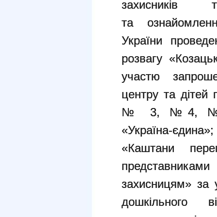
захисників 
та
ознайомле
України провед
розвагу «Козаць
участю
запрош
центру та дітей
№ 3, №4, 
«Україна-єдин
«Каштани пер
представниками
захисницям» за
дошкільног