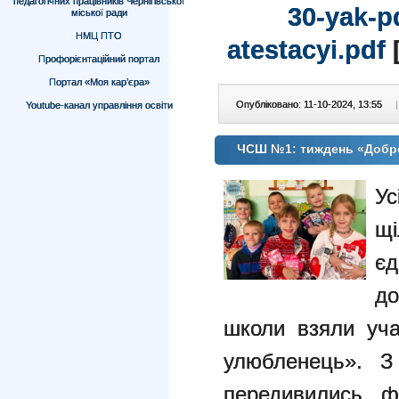
педагогічних працівників Чернігівської
30-yak-p
міської ради
НМЦ ПТО
atestacyi.pdf
[
Профорієнтаційний портал
Портал «Моя кар’єра»
Опубліковано: 11-10-2024, 13:55
|
Youtube-канал управління освіти
ЧСШ №1: тиждень «Добр
Ус
щ
єд
д
школи взяли уч
улюбленець». З
передивились 