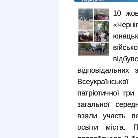
10 жо
«Черн
юнацьк
військ
відбу
відповідальних 
Всеукраїнської
патріотичної гри
загальної серед
взяли участь пе
освіти міста. П