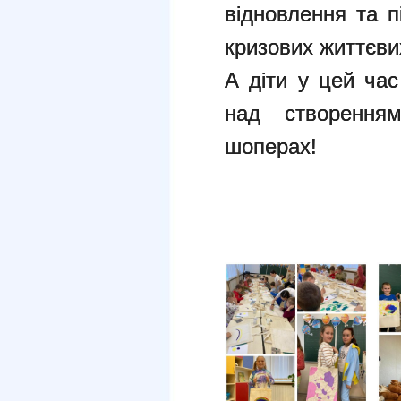
відновлення та п
кризових життєви
А діти у цей ча
над створення
шоперах!