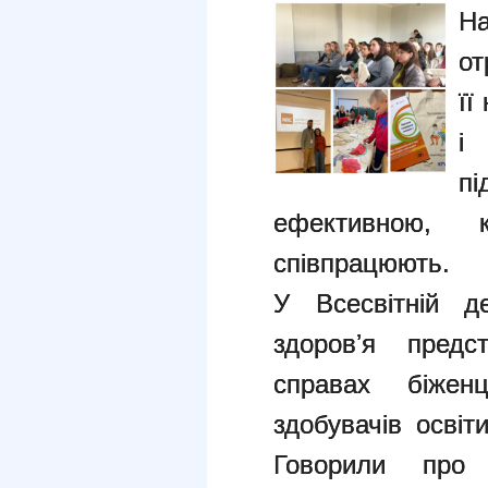
На
от
її
і 
п
ефективною, 
співпрацюють.
У Всесвітній де
здоровʼя предс
справах біжен
здобувачів освіт
Говорили про 