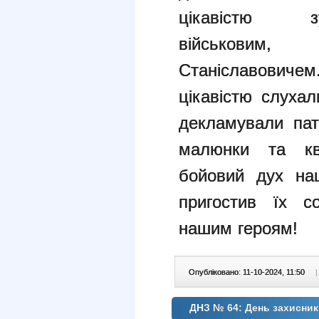
цікавістю 
військови
Станіславовиче
цікавістю
слухал
декламували пат
малюнки та кві
бойовий дух н
пригостив їх с
нашим
героям!
Опубліковано: 11-10-2024, 11:50
|
ДНЗ № 64: День захисник