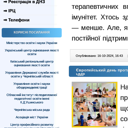
⇒ Реєстрація в ДНЗ
терапевтичних 
⇒ ІРЦ
імунітет. Хтось 
⇒ Телефони
— менше. Але, як
КОРИСНІ ПОСИЛАННЯ
постійної підтрим
Міністерство освіти і науки України
Український центр оцінювання якості
освіти
Опубліковано: 16-10-2024, 16:43
|
Київський регіональний центр
оцінювання якості освіти
Європейський день протид
Управління Державної служби якості
ЧМР
освіти у Чернігівській області
Управління освіти і науки
На
облдержадміністрації
Обласний інститут післядипломної
пр
педагогічної освіти імені
К.Д.Ушинського
що
Чернігівська міська рада
со
Асоціація міст України
Центр професійного розвитку