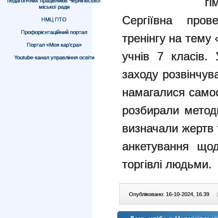
г
педагогічних працівників Чернігівської
міської ради
Сергіївна про
НМЦ ПТО
Профорієнтаційний портал
тренінгу на тему
Портал «Моя кар’єра»
учнів 7 класів.
Youtube-канал управління освіти
заходу розвінчув
намагалися самос
розбирали метод
визначали жертв 
анкетування щод
торгівлі людьми.
Опубліковано: 16-10-2024, 16:39
|