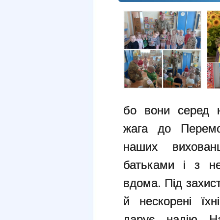
бо
вони серед н
жага до
Перем
наших вихова
батьками і з н
вдома.
Під захис
й нескорені їх
дарує надію
Н