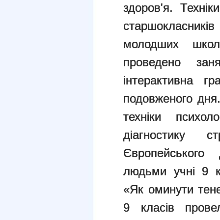
здоров'я. Технік
старшокласників
молодших школ
проведено зан
інтерактивна г
подовженого дня
техніки психол
діагностику 
Європейського
людьми учні 9 к
«Як оминути тене
9 класів провел