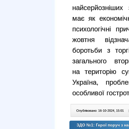
найсерйозніших
має як економічні
психологічні пр
жовтня відзна
боротьби з
тор
загального втор
на
територію с
Україна, проб
особливої ​​гостро
Опубліковано: 16-10-2024, 15:01
|
ЗДО №1: Герої поруч з н