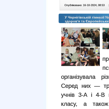
Опубліковано: 16-10-2024, 08:53
|
У Чернігівській гімназії
здоров'я та Європейськ
п
п
організувала рі
Серед них — тр
учнів 3-А і 4-В
класу, а тако