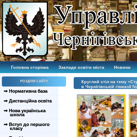
Головна сторінка
Заклади освіти міста
Новини
РОЗДІЛИ САЙТУ
Круглий стіл на тему «Ст
в Чернігівській гімназії 
⇒ Нормативна база
⇒ Дистанційна освіта
⇒ Нова українська
школа
⇒ Вступ до першого
класу