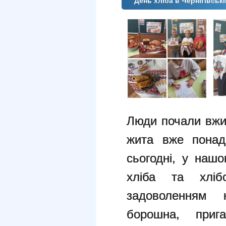
День хліба в Чернігівські
Люди почали вжив
жита вже понад
сьогодні, у наш
хліба та хліб
задоволенням 
борошна, прига