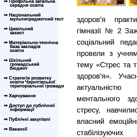
⇒ Профільна загальна
середня освіта
⇒ Національний
здоров’я практи
мультипредметний тест
⇒ Цивільний
гімназії № 2 За
захист
соціальний педа
⇒ Матеріально-технічна
база закладів
освіти
провели з учням
⇒ Шкільний
тему «Стрес та т
громадський
бюджет
здоров’я».
Учас
⇒ Стратегія розвитку
освіти Чернігівської
територіальної громади
актуальніст
⇒ Харчування
ментального зд
⇒ Доступ до публічної
стресу, навчили
інформації
⇒ Публічні закупівлі
власний емоційн
⇒ Вакансії
стабілізуючи