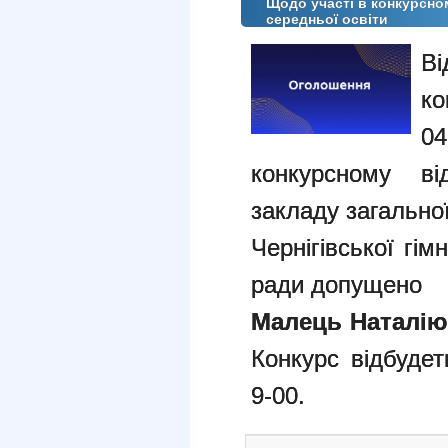
Щодо участі в конкурсном
середньої освіти
Ві
к
0
конкурсному ві
закладу загальної
Чернігівської гім
ради допущено
Малець Наталію
Конкурс відбудет
9-00.