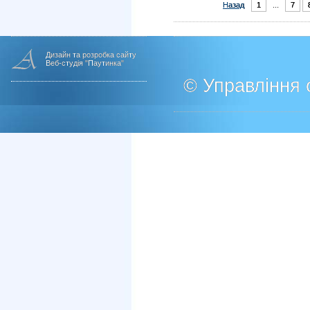
Назад
1
...
7
Дизайн та розробка сайту
Веб-студія "Паутинка"
© Управління о