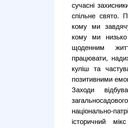
сучасні захисник
спільне свято. 
кому ми завдяч
кому ми низько
щоденним жит
працювати, нади
куліш та частув
позитивними емо
Заходи відбув
загальносадо
національно-п
історичний мік