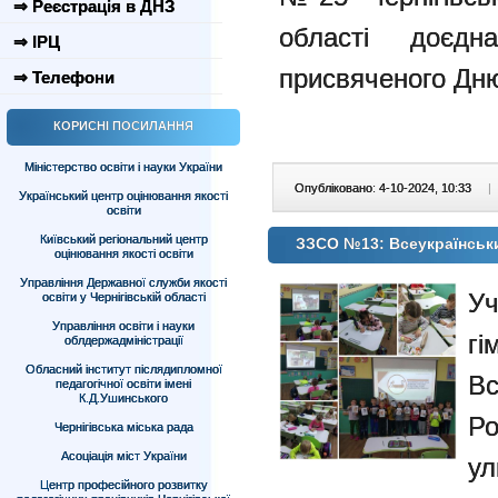
⇒ Реєстрація в ДНЗ
області доєдн
⇒ ІРЦ
присвяченого Дню
⇒ Телефони
КОРИСНІ ПОСИЛАННЯ
Міністерство освіти і науки України
Опубліковано: 4-10-2024, 10:33
|
Український центр оцінювання якості
освіти
Київський регіональний центр
ЗЗСО №13: Всеукраїнськ
оцінювання якості освіти
Управління Державної служби якості
У
освіти у Чернігівській області
Управління освіти і науки
г
облдержадміністрації
Обласний інститут післядипломної
Вс
педагогічної освіти імені
К.Д.Ушинського
Ро
Чернігівська міська рада
Асоціація міст України
у
Центр професійного розвитку