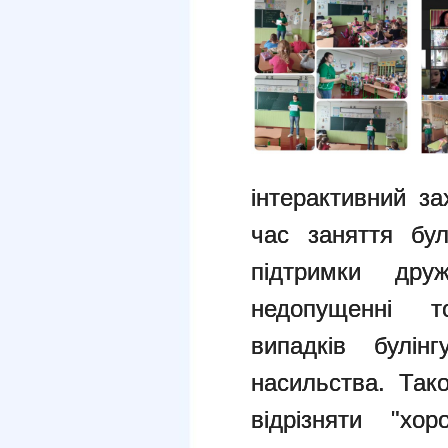
інтерактивний з
час заняття бу
підтримки дру
недопущенні т
випадків булін
насильства. Так
відрізняти "хор