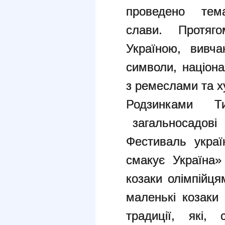
проведено тем
слави. Протяг
Україною, вивча
символи, націон
з ремеслами та х
Родзинками Ти
загальносадові
Фестиваль украї
смакує Україна
козаки олімпійця
маленькі козаки 
традиції, які,