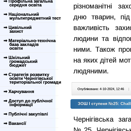
⇒ Профільна загальна
різноманітні за
середня освіта
⇒ Національний
дню тварин, під
мультипредметний тест
важливість захи
⇒ Цивільний
захист
людини та відпо
⇒ Матеріально-технічна
база закладів
ними. Також пров
освіти
⇒ Шкільний
на яких дітей мо
громадський
бюджет
людяними.
⇒ Стратегія розвитку
освіти Чернігівської
територіальної громади
Опубліковано: 4-10-2024, 12:46
|
⇒ Харчування
⇒ Доступ до публічної
ЗОШ І ступеня №25: Chall
інформації
⇒ Публічні закупівлі
Чернігівська за
⇒ Вакансії
№25 Чернігівськ