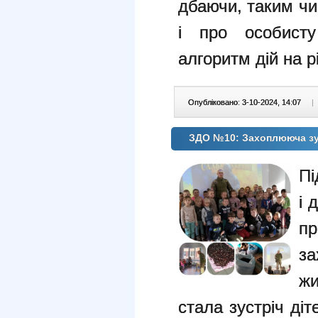
дбаючи, таким чи
і про особисту
алгоритм дій на рі
Опубліковано: 3-10-2024, 14:07
|
ЗДО №10: Захоплююча зус
Пі
і 
пр
за
ж
стала зустріч діт