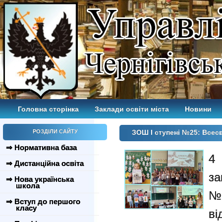
Головна сторінка
Заклади освіти міста
Новини
РОЗДІЛИ САЙТУ
ЗОШ І ступені №25: Всесв
⇒ Нормативна база
4
⇒ Дистанційна освіта
за
⇒ Нова українська
школа
№2
⇒ Вступ до першого
класу
ві