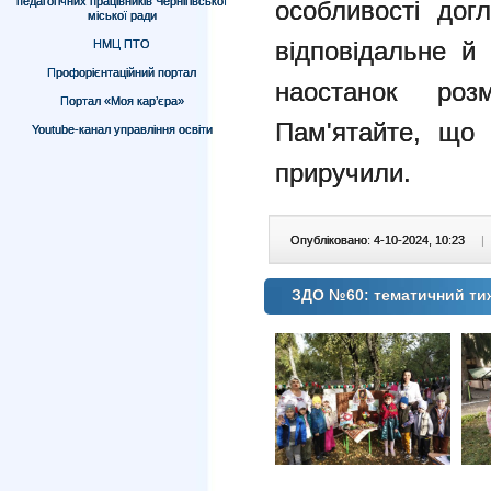
педагогічних працівників Чернігівської
особливості до
міської ради
відповідальне й
НМЦ ПТО
Профорієнтаційний портал
наостанок р
Портал «Моя кар’єра»
Пам'ятайте, що 
Youtube-канал управління освіти
приручили.
Опубліковано: 4-10-2024, 10:23
|
ЗДО №60: тематичний ти