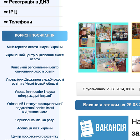
⇒ Реєстрація в ДНЗ
⇒ ІРЦ
⇒ Телефони
КОРИСНІ ПОСИЛАННЯ
Міністерство освіти і науки України
Український центр оцінювання якості
освіти
Київський регіональний центр
оцінювання якості освіти
Управління Державної служби якості
освіти у Чернігівській області
Опубліковано: 29-08-2024, 09:07
|
Управління освіти і науки
облдержадміністрації
Обласний інститут післядипломної
Вакансія станом на 29.08.
педагогічної освіти імені
К.Д.Ушинського
Н
Чернігівська міська рада
Асоціація міст України
з
Центр професійного розвитку