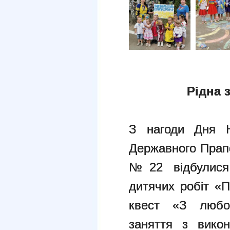
Рідна 
З нагоди Дня Н
Державного Прапо
№22 відбулися 
дитячих робіт «П
квест «З любов
заняття з викон