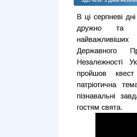
ЗДО №59: З Днем Незалеж
В ці серпневі дн
дружно та с
найважливіши
Державного 
Незалежності У
пройшов квес
патріотична тем
пізнавальні зав
гостям свята.