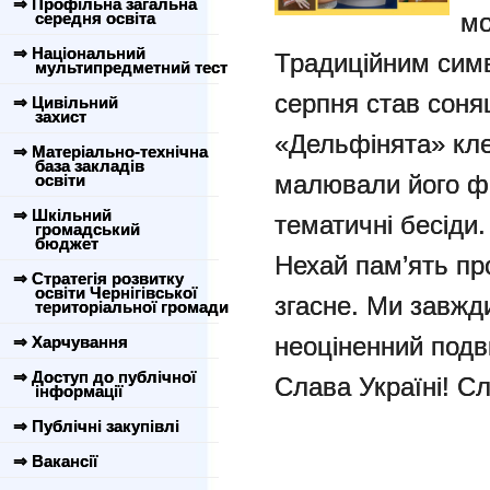
⇒ Профільна загальна
мо
середня освіта
⇒ Національний
Традиційним симв
мультипредметний тест
серпня став соня
⇒ Цивільний
захист
«Дельфінята» кле
⇒ Матеріально-технічна
база закладів
малювали його ф
освіти
⇒ Шкільний
тематичні бесіди.
громадський
бюджет
Нехай пам’ять пр
⇒ Стратегія розвитку
освіти Чернігівської
згасне. Ми завжд
територіальної громади
неоціненний подв
⇒ Харчування
⇒ Доступ до публічної
Слава Україні! С
інформації
⇒ Публічні закупівлі
⇒ Вакансії