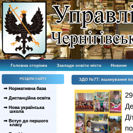
Головна сторінка
Заклади освіти міста
Новини
РОЗДІЛИ САЙТУ
ЗДО №77: вшанування пам
⇒ Нормативна база
29
⇒ Дистанційна освіта
Де
⇒ Нова українська
школа
Ді
⇒ Вступ до першого
класу
по