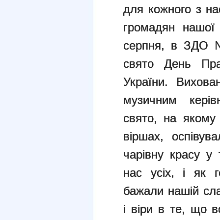
для кожного з на
громадян нашої 
серпня, в ЗДО 
свято День Пра
України. Вихова
музичним керів
свято, на якому
віршах, оспівув
чарівну красу у
нас усіх, і як 
бажали нашій сла
і віри в те, що 