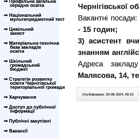
⇒ Профільна загальна
Чернігівської об
середня освіта
⇒ Національний
Вакантні посади:
мультипредметний тест
- 15 годин;
⇒ Цивільний
захист
3) асистент вчи
⇒ Матеріально-технічна
база закладів
знанням англійс
освіти
⇒ Шкільний
Адреса заклад
громадський
бюджет
Малясова, 14,
т
⇒ Стратегія розвитку
освіти Чернігівської
територіальної громади
Опубліковано: 26-08-2024, 09:23
|
⇒ Харчування
⇒ Доступ до публічної
інформації
⇒ Публічні закупівлі
⇒ Вакансії