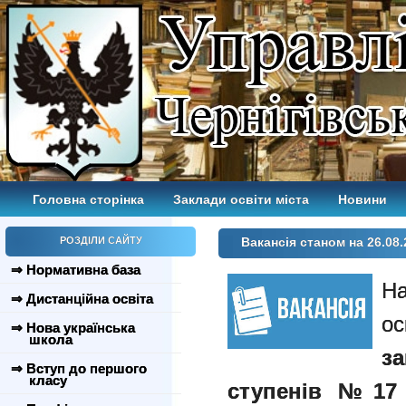
Головна сторінка
Заклади освіти міста
Новини
РОЗДІЛИ САЙТУ
Вакансія станом на 26.08.
⇒ Нормативна база
⇒ Дистанційна освіта
⇒ Нова українська
школа
з
⇒ Вступ до першого
класу
ступенів №17 Ч