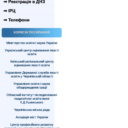
⇒ Реєстрація в ДНЗ
⇒ ІРЦ
⇒ Телефони
КОРИСНІ ПОСИЛАННЯ
Міністерство освіти і науки України
Український центр оцінювання якості
освіти
Київський регіональний центр
оцінювання якості освіти
Управління Державної служби якості
освіти у Чернігівській області
Управління освіти і науки
облдержадміністрації
Обласний інститут післядипломної
педагогічної освіти імені
К.Д.Ушинського
Чернігівська міська рада
Асоціація міст України
Центр професійного розвитку