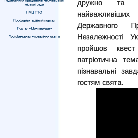
дружно та с
педагогічних працівників Чернігівської
міської ради
найважливіши
НМЦ ПТО
Профорієнтаційний портал
Державного 
Портал «Моя кар’єра»
Незалежності У
Youtube-канал управління освіти
пройшов квес
патріотична тем
пізнавальні зав
гостям свята.