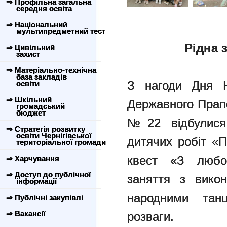
⇒ Профільна загальна
середня освіта
⇒ Національний
мультипредметний тест
Рідна 
⇒ Цивільний
захист
⇒ Матеріально-технічна
база закладів
З нагоди Дня Н
освіти
⇒ Шкільний
Державного Прапо
громадський
бюджет
№22 відбулися 
⇒ Стратегія розвитку
освіти Чернігівської
дитячих робіт «П
територіальної громади
квест «З любов
⇒ Харчування
⇒ Доступ до публічної
заняття з викон
інформації
народними танц
⇒ Публічні закупівлі
⇒ Вакансії
розваги.