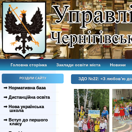
Головна сторінка
Заклади освіти міста
Новини
РОЗДІЛИ САЙТУ
ЗДО №22: «З любов’ю до
⇒ Нормативна база
⇒ Дистанційна освіта
⇒ Нова українська
школа
⇒ Вступ до першого
класу