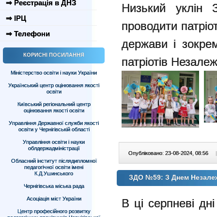
⇒ Реєстрація в ДНЗ
Низький уклін
⇒ ІРЦ
проводити патріо
⇒ Телефони
держави і зокре
КОРИСНІ ПОСИЛАННЯ
патріотів Незалеж
Міністерство освіти і науки України
Український центр оцінювання якості
освіти
Київський регіональний центр
оцінювання якості освіти
Управління Державної служби якості
освіти у Чернігівській області
Управління освіти і науки
облдержадміністрації
Опубліковано: 23-08-2024, 08:56
|
Обласний інститут післядипломної
педагогічної освіти імені
К.Д.Ушинського
ЗДО №59: З Днем Незалеж
Чернігівська міська рада
Асоціація міст України
В ці серпневі дн
Центр професійного розвитку