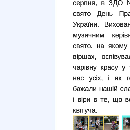
серпня, в ЗДО 
свято День Пра
України. Вихова
музичним керів
свято, на якому
віршах, оспівув
чарівну красу у
нас усіх, і як 
бажали нашій сла
і віри в те, що 
квітуча.