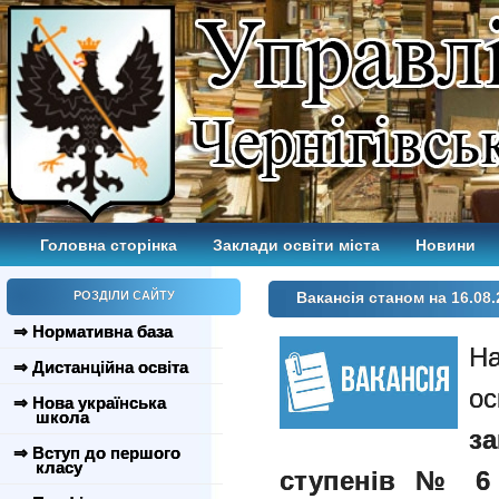
Головна сторінка
Заклади освіти міста
Новини
РОЗДІЛИ САЙТУ
Вакансія станом на 16.08.
⇒ Нормативна база
⇒ Дистанційна освіта
ос
⇒ Нова українська
школа
з
⇒ Вступ до першого
класу
ступенів № 6 Ч