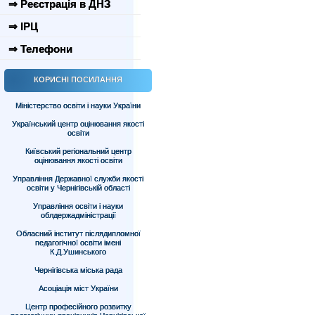
⇒ Реєстрація в ДНЗ
⇒ ІРЦ
⇒ Телефони
КОРИСНІ ПОСИЛАННЯ
Міністерство освіти і науки України
Український центр оцінювання якості
освіти
Київський регіональний центр
оцінювання якості освіти
Управління Державної служби якості
освіти у Чернігівській області
Управління освіти і науки
облдержадміністрації
Обласний інститут післядипломної
педагогічної освіти імені
К.Д.Ушинського
Чернігівська міська рада
Асоціація міст України
Центр професійного розвитку