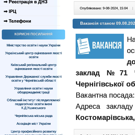
⇒ Реєстрація в ДНЗ
Опубліковано: 9-08-2024, 15:04
|
⇒ ІРЦ
⇒ Телефони
Вакансія станом 09.08.20
КОРИСНІ ПОСИЛАННЯ
Міністерство освіти і науки України
Український центр оцінювання якості
освіти
д
Київський регіональний центр
оцінювання якості освіти
заклад №71 Че
Управління Державної служби якості
освіти у Чернігівській області
Чернігівської об
Управління освіти і науки
облдержадміністрації
Вакантна посада
Обласний інститут післядипломної
педагогічної освіти імені
Адреса закладу
К.Д.Ушинського
Костомарівська, 6
Чернігівська міська рада
Асоціація міст України
Центр професійного розвитку