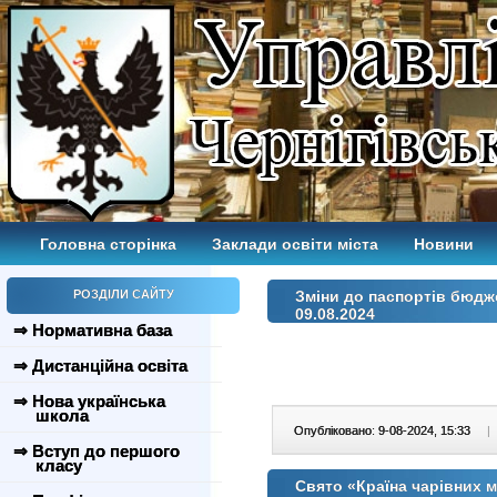
Головна сторінка
Заклади освіти міста
Новини
РОЗДІЛИ САЙТУ
Зміни до паспортів бюдж
09.08.2024
⇒ Нормативна база
⇒ Дистанційна освіта
⇒ Нова українська
школа
Опубліковано: 9-08-2024, 15:33
|
⇒ Вступ до першого
класу
Свято «Країна чарівних м