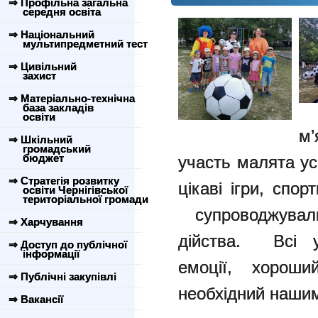
⇒ Профільна загальна
середня освіта
⇒ Національний
мультипредметний тест
⇒ Цивільний
захист
⇒ Матеріально-технічна
база закладів
освіти
м’
⇒ Шкільний
громадський
бюджет
участь малята усі
⇒ Стратегія розвитку
цікаві ігри, спо
освіти Чернігівської
територіальної громади
супроводжувал
⇒ Харчування
дійства. Всі у
⇒ Доступ до публічної
інформації
емоції, хороши
⇒ Публічні закупівлі
необхідний наши
⇒ Вакансії