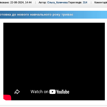
ковано: 22-08-2024, 14:44
|
Автор:
Ольга_Количева
Переглядів:
314
|
Коментарі
отовка до нового навчального року триває