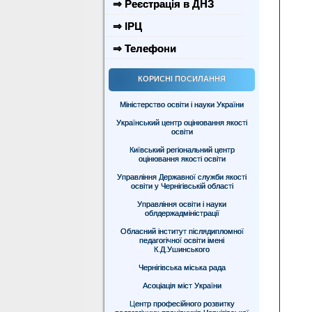
⇒ Реєстрація в ДНЗ
⇒ ІРЦ
⇒ Телефони
КОРИСНІ ПОСИЛАННЯ
Міністерство освіти і науки України
Український центр оцінювання якості
освіти
Київський регіональний центр
оцінювання якості освіти
Управління Державної служби якості
освіти у Чернігівській області
Управління освіти і науки
облдержадміністрації
Обласний інститут післядипломної
педагогічної освіти імені
К.Д.Ушинського
Чернігівська міська рада
Асоціація міст України
Центр професійного розвитку