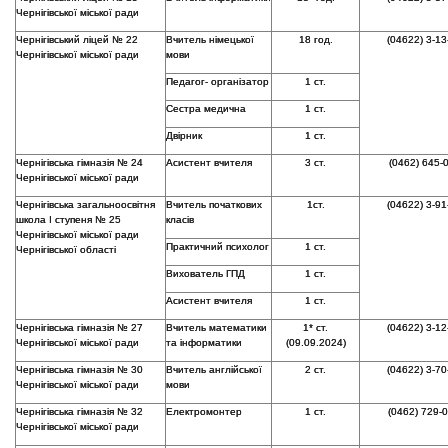
Чернігівської міської ради
Чернігівський ліцей № 22
Вчитель німецької
18 год.
(04622) 3-13
Чернігівської міської ради
мови
Педагог- організатор
1 ст.
Сестра медична
1 ст.
Двірник
1 ст.
Чернігівська гімназія № 24
Асистент вчителя
3 ст.
(0462) 645-
Чернігівської міської ради
Чернігівська загальноосвітня
Вчитель початкових
1ст.
(04622) 3-91
школа І ступеня № 25
класів
Чернігівської міської ради
Практичний психолог
1 ст.
Чернігівської області
Вихователь ГПД
1 ст.
Асистент вчителя
1 ст.
Чернігівська гімназія № 27
Вчитель математики
1* ст.
(04622) 3-12
Чернігівської міської ради
та інформатики
(09.09.2024)
Чернігівська гімназія № 30
Вчитель англійської
2 ст.
(04622) 3-70
Чернігівської міської ради
мови
Чернігівська гімназія № 32
Електромонтер
1 ст.
(0462) 729-
Чернігівської міської ради