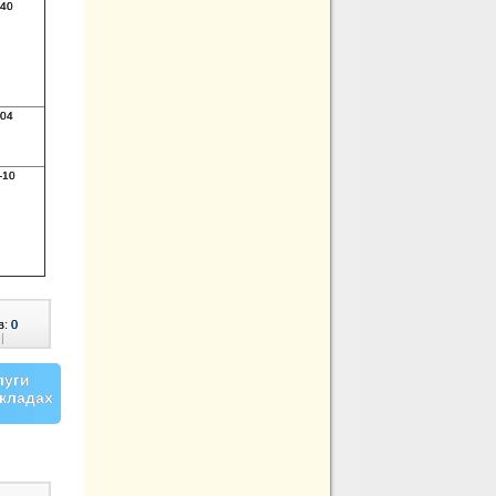
840
004
-10
в:
0
|
луги
акладах