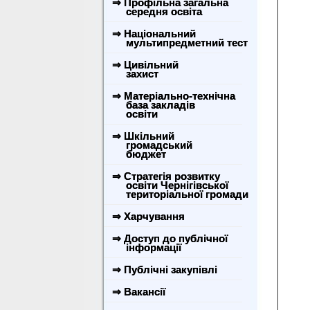
⇒ Профільна загальна
середня освіта
⇒ Національний
мультипредметний тест
⇒ Цивільний
захист
⇒ Матеріально-технічна
база закладів
освіти
⇒ Шкільний
громадський
бюджет
⇒ Стратегія розвитку
освіти Чернігівської
територіальної громади
⇒ Харчування
⇒ Доступ до публічної
інформації
⇒ Публічні закупівлі
⇒ Вакансії