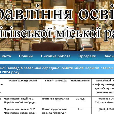
 міста
Новини
Виховна робота
Програми
Анон
нсії закладів загальної середньої освіти міста Чернігів станом
9.2024 року
Назва закладу освіти
Вакантна посада
Навантаження
Контактний н
іа-
телефону заклад
для зв’язку з 
и
працевлашту
ів
Чернігівський ліцей № 1
Вчитель інформатика
19 год.
(068) 813-94
Чернігівської міської ради
Світлана Мико
Чернігівська гімназія № 2
Вчитель української
1 ст.
(0462) 675-
Чернігівської міської ради
мови та літератури