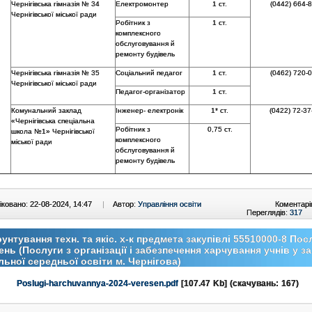
Чернігівська гімназія № 34
Електромонтер
1 ст.
(0442) 664-
Чернігівської міської ради
Робітник з
1 ст.
комплексного
обслуговування й
ремонту будівель
Чернігівська гімназія № 35
Соціальний педагог
1 ст.
(0462) 720-
Чернігівської міської ради
Педагог-організатор
1 ст.
Комунальний заклад
Інженер- електронік
1* ст.
(0422) 72-37
«Чернігівська спеціальна
Робітник з
0,75 ст.
школа №1» Чернігівської
комплексного
міської ради
обслуговування й
ремонту будівель
ковано: 22-08-2024, 14:47
|
Автор:
Управління освіти
Коментарі
Переглядів:
317
унтування техн. та якіс. х-к предмета закупівлі 55510000-8 Пос
ень (Послуги з організації і забезпечення харчування учнів у з
льної середньої освіти м. Чернігова)
Poslugi-harchuvannya-2024-veresen.pdf
[107.47 Kb] (cкачувань: 167)