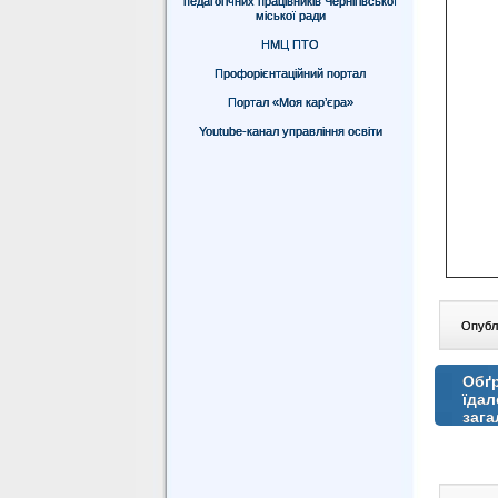
педагогічних працівників Чернігівської
міської ради
НМЦ ПТО
Профорієнтаційний портал
Портал «Моя кар’єра»
Youtube-канал управління освіти
Опублі
Обґр
їдал
зага