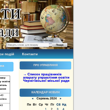
си подій
Контакти
 на
ПРО УПРАВЛІННЯ
→ Список працівників
апарату управління освіти
омер
Чернігівської міської ради
у освіти
питань
вання
КАЛЕНДАР НОВИН
-43
«
Серпень 2024
»
лаївна
Пн
Вт
Ср
Чт
Пт
Сб
Нд
843
1
2
3
4