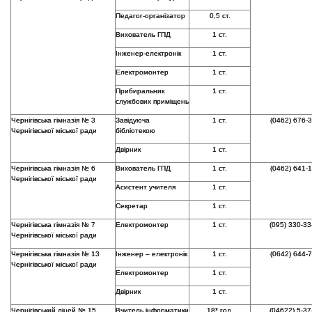
Педагог-організатор
0,5 ст.
Вихователь ГПД
1 ст.
Інженер-електронік
1 ст.
Електромонтер
1 ст.
Прибиральник
1 ст.
службових приміщень
Чернігівська гімназія № 3
Завідуюча
1 ст.
(0462) 676-
Чернігівської міської ради
бібліотекою
Двірник
1 ст.
Чернігівська гімназія № 6
Вихователь ГПД
1 ст.
(0462) 641-
Чернігівської міської ради
Асистент учителя
1 ст.
Секретар
1 ст.
Чернігівська гімназія № 7
Електромонтер
1 ст.
(095) 330-33
Чернігівської міської ради
Чернігівська гімназія № 13
Інженер – електронік
1 ст.
(0642) 644-
Чернігівської міської ради
Електромонтер
1 ст.
Двірник
1 ст.
Чернігівський ліцей № 15
Вчитель інформатики
18* год.
(04622) 5-37