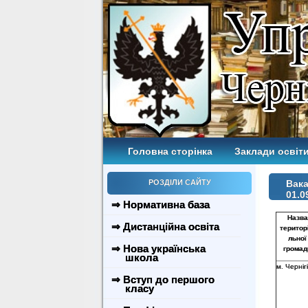
Головна сторінка
Заклади освіти
РОЗДІЛИ САЙТУ
Вака
01.0
⇒ Нормативна база
Назва
⇒ Дистанційна освіта
територ
льної
⇒ Нова українська
громад
школа
м. Черніг
⇒ Вступ до першого
класу