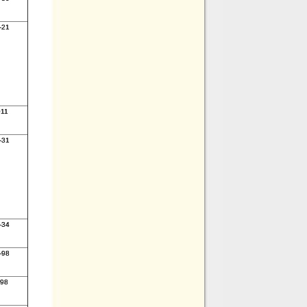
-21
011
-31
-34
-98
098