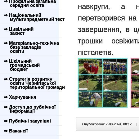
⇒ Профільна загальна
навкруги, а 
середня освіта
⇒ Національний
перетворився на
мультипредметний тест
завершення, в ц
⇒ Цивільний
захист
трошки освіжи
⇒ Матеріально-технічна
база закладів
пістолетів.
освіти
⇒ Шкільний
громадський
бюджет
⇒ Стратегія розвитку
освіти Чернігівської
територіальної громади
⇒ Харчування
⇒ Доступ до публічної
інформації
⇒ Публічні закупівлі
Опубліковано: 7-08-2024, 08:12
|
⇒ Вакансії