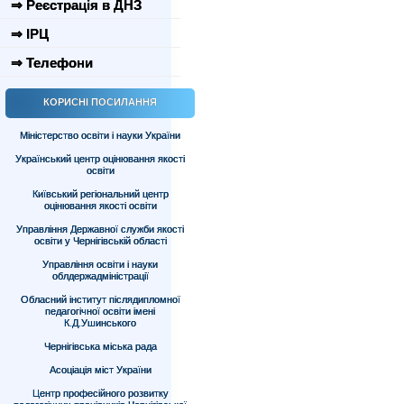
⇒ Реєстрація в ДНЗ
⇒ ІРЦ
⇒ Телефони
КОРИСНІ ПОСИЛАННЯ
Міністерство освіти і науки України
Український центр оцінювання якості
освіти
Київський регіональний центр
оцінювання якості освіти
Управління Державної служби якості
освіти у Чернігівській області
Управління освіти і науки
облдержадміністрації
Обласний інститут післядипломної
педагогічної освіти імені
К.Д.Ушинського
Чернігівська міська рада
Асоціація міст України
Центр професійного розвитку