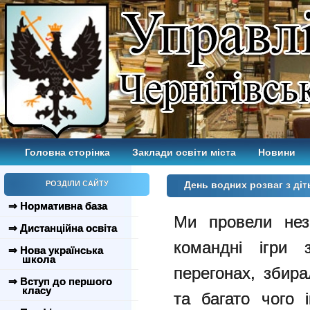
Головна сторінка
Заклади освіти міста
Новини
РОЗДІЛИ САЙТУ
День водних розваг з ді
⇒ Нормативна база
Ми провели неза
⇒ Дистанційна освіта
командні ігри 
⇒ Нова українська
школа
перегонах, збир
⇒ Вступ до першого
класу
та багато чого 