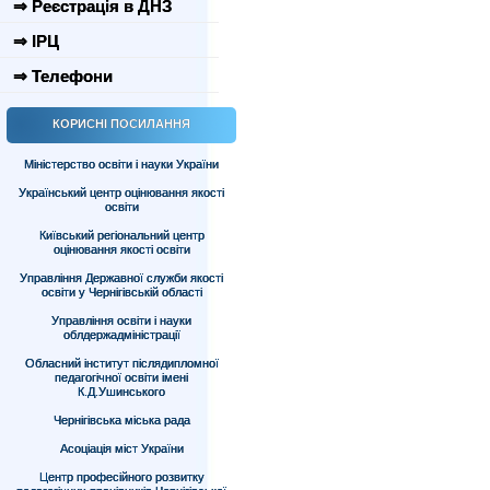
⇒ Реєстрація в ДНЗ
⇒ ІРЦ
⇒ Телефони
КОРИСНІ ПОСИЛАННЯ
Міністерство освіти і науки України
Український центр оцінювання якості
освіти
Київський регіональний центр
оцінювання якості освіти
Управління Державної служби якості
освіти у Чернігівській області
Управління освіти і науки
облдержадміністрації
Обласний інститут післядипломної
педагогічної освіти імені
К.Д.Ушинського
Чернігівська міська рада
Асоціація міст України
Центр професійного розвитку