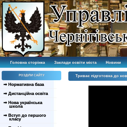
Головна сторінка
Заклади освіти міста
Новини
РОЗДІЛИ САЙТУ
Триває підготовка до но
⇒ Нормативна база
⇒ Дистанційна освіта
⇒ Нова українська
школа
⇒ Вступ до першого
класу