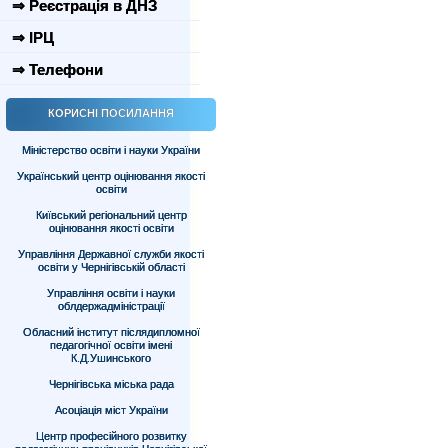
⇒ Реєстрація в ДНЗ
⇒ ІРЦ
⇒ Телефони
КОРИСНІ ПОСИЛАННЯ
Міністерство освіти і науки України
Український центр оцінювання якості
освіти
Київський регіональний центр
оцінювання якості освіти
Управління Державної служби якості
освіти у Чернігівській області
Управління освіти і науки
облдержадміністрації
Обласний інститут післядипломної
педагогічної освіти імені
К.Д.Ушинського
Чернігівська міська рада
Асоціація міст України
Центр професійного розвитку