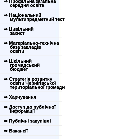
⇒ Профільна загальна
середня освіта
⇒ Національний
мультипредметний тест
⇒ Цивільний
захист
⇒ Матеріально-технічна
база закладів
освіти
⇒ Шкільний
громадський
бюджет
⇒ Стратегія розвитку
освіти Чернігівської
територіальної громади
⇒ Харчування
⇒ Доступ до публічної
інформації
⇒ Публічні закупівлі
⇒ Вакансії