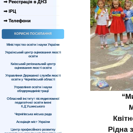
⇒ Реєстрація в ДНЗ
⇒ ІРЦ
⇒ Телефони
КОРИСНІ ПОСИЛАННЯ
Міністерство освіти і науки України
Український центр оцінювання якості
освіти
Київський регіональний центр
оцінювання якості освіти
Управління Державної служби якості
освіти у Чернігівській області
Управління освіти і науки
облдержадміністрації
“Ми
Обласний інститут післядипломної
педагогічної освіти імені
М
К.Д.Ушинського
Чернігівська міська рада
Квітн
Асоціація міст України
Рідна 
Центр професійного розвитку