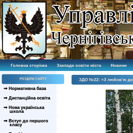
Головна сторінка
Заклади освіти міста
Новини
РОЗДІЛИ САЙТУ
ЗДО №22: «З любов’ю до
⇒ Нормативна база
⇒ Дистанційна освіта
⇒ Нова українська
школа
⇒ Вступ до першого
класу