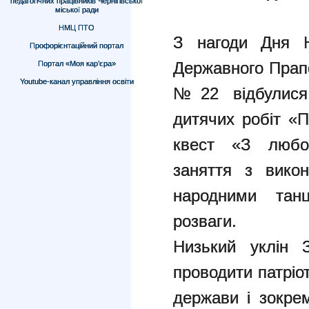
педагогічних працівників Чернігівської
міської ради
НМЦ ПТО
З нагоди Дня Н
Профорієнтаційний портал
Державного Прапо
Портал «Моя кар’єра»
Youtube-канал управління освіти
№22 відбулися 
дитячих робіт «П
квест «З любов
заняття з викон
народними танц
розваги.
Низький уклін
проводити патріо
держави і зокре