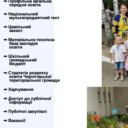
⇒ Профільна загальна
середня освіта
⇒ Національний
мультипредметний тест
⇒ Цивільний
захист
⇒ Матеріально-технічна
база закладів
освіти
⇒ Шкільний
громадський
бюджет
⇒ Стратегія розвитку
освіти Чернігівської
територіальної громади
⇒ Харчування
⇒ Доступ до публічної
інформації
⇒ Публічні закупівлі
⇒ Вакансії